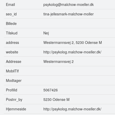
Email
psykolog@malchow-moeller.dk
seo_id
tina-jellesmark-malchow-moller
Billede
Tilskud
Nej
address
Westermannsvej 2, 5230 Odense M
website
http://psykolog.malchow-moeller.dk/
Addresse
Westermannsvej 2
MobilTlf
Modtager
ProfilId
5067426
Postnr_by
5230 Odense M
Hjemmeside
http://psykolog.malchow-moeller.dk/