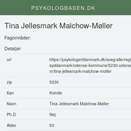
PSYKOLOGBASEN.DK
Tina Jellesmark Malchow-Møller
Fagområder:
Detaljer
url
https://psykologeridanmark.dk/soeg/alle/reg
syddanmark/odense-kommune/5230-odens
m/tina-jellesmark-malchow-moller
zip
5230
Køn
Kvinde
Navn
Tina Jellesmark Malchow-Møller
Ph.D
Nej
Alder
53