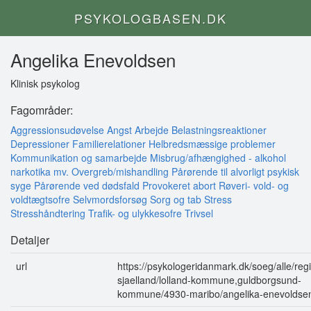
PSYKOLOGBASEN.DK
Angelika Enevoldsen
Klinisk psykolog
Fagområder:
Aggressionsudøvelse
Angst
Arbejde
Belastningsreaktioner
Depressioner
Familierelationer
Helbredsmæssige problemer
Kommunikation og samarbejde
Misbrug/afhængighed - alkohol
narkotika mv.
Overgreb/mishandling
Pårørende til alvorligt psykisk
syge
Pårørende ved dødsfald
Provokeret abort
Røveri- vold- og
voldtægtsofre
Selvmordsforsøg
Sorg og tab
Stress
Stresshåndtering
Trafik- og ulykkesofre
Trivsel
Detaljer
url
https://psykologeridanmark.dk/soeg/alle/reg
sjaelland/lolland-kommune,guldborgsund-
kommune/4930-maribo/angelika-enevoldse