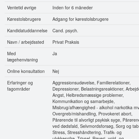
Ventetid øvrige
Inden for 6 måneder
Kørestolsbrugere
Adgang for kørestolsbrugere
Kandidatuddannelse
Cand. psych.
Navn / arbejdssted
Privat Praksis
Med
Ja
lægehenvisning
Online konsultation
Nej
Erfaringer og
Aggressionsudøvelse, Familierelationer,
fagområder
Depressioner, Belastningsreaktioner, Arbejd
Angst, Helbredsmæssige problemer,
Kommunikation og samarbejde,
Misbrug/afhængighed - alkohol narkotika mv
Overgreb/mishandling, Provokeret abort,
Pårørende til alvorligt psykisk syge, Pårøre
ved dødsfald, Selvmordsforsøg, Sorg og tab
Stress, Stresshåndtering, Trafik- og
ulykkesofre, Trivsel, Røveri- vold- og