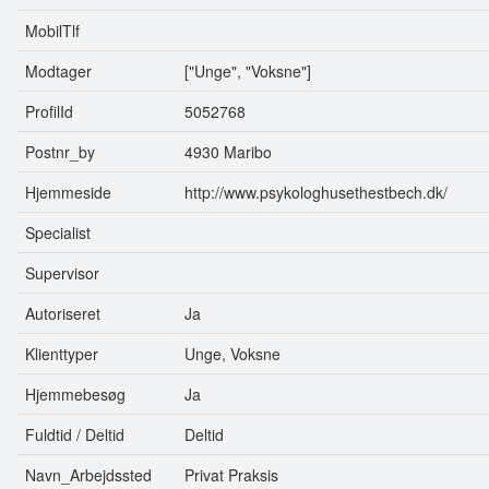
MobilTlf
Modtager
["Unge", "Voksne"]
ProfilId
5052768
Postnr_by
4930 Maribo
Hjemmeside
http://www.psykologhusethestbech.dk/
Specialist
Supervisor
Autoriseret
Ja
Klienttyper
Unge, Voksne
Hjemmebesøg
Ja
Fuldtid / Deltid
Deltid
Navn_Arbejdssted
Privat Praksis