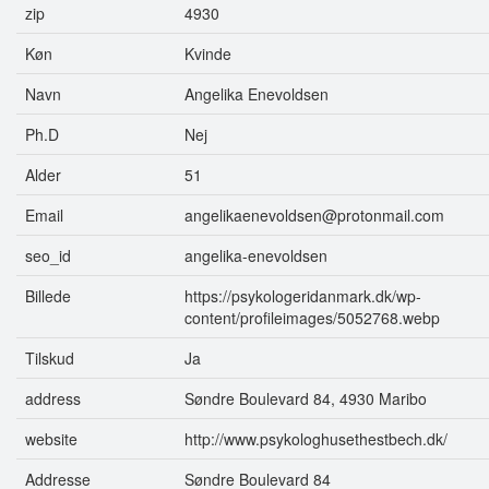
zip
4930
Køn
Kvinde
Navn
Angelika Enevoldsen
Ph.D
Nej
Alder
51
Email
angelikaenevoldsen@protonmail.com
seo_id
angelika-enevoldsen
Billede
https://psykologeridanmark.dk/wp-
content/profileimages/5052768.webp
Tilskud
Ja
address
Søndre Boulevard 84, 4930 Maribo
website
http://www.psykologhusethestbech.dk/
Addresse
Søndre Boulevard 84