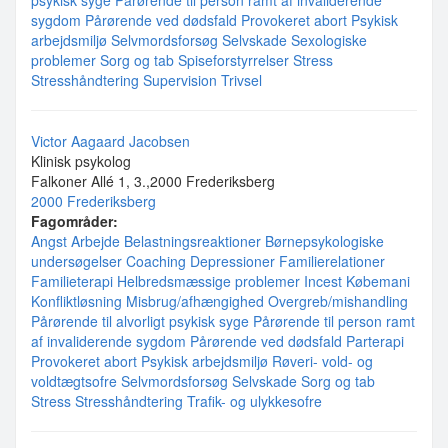
psykisk syge
Pårørende til person ramt af invaliderende
sygdom
Pårørende ved dødsfald
Provokeret abort
Psykisk
arbejdsmiljø
Selvmordsforsøg
Selvskade
Sexologiske
problemer
Sorg og tab
Spiseforstyrrelser
Stress
Stresshåndtering
Supervision
Trivsel
Victor Aagaard Jacobsen
Klinisk psykolog
Falkoner Allé 1, 3.,2000 Frederiksberg
2000 Frederiksberg
Fagområder:
Angst
Arbejde
Belastningsreaktioner
Børnepsykologiske
undersøgelser
Coaching
Depressioner
Familierelationer
Familieterapi
Helbredsmæssige problemer
Incest
Købemani
Konfliktløsning
Misbrug/afhængighed
Overgreb/mishandling
Pårørende til alvorligt psykisk syge
Pårørende til person ramt
af invaliderende sygdom
Pårørende ved dødsfald
Parterapi
Provokeret abort
Psykisk arbejdsmiljø
Røveri- vold- og
voldtægtsofre
Selvmordsforsøg
Selvskade
Sorg og tab
Stress
Stresshåndtering
Trafik- og ulykkesofre