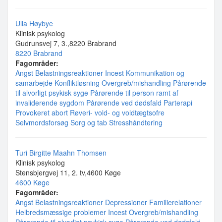
Ulla Høybye
Klinisk psykolog
Gudrunsvej 7, 3.,8220 Brabrand
8220 Brabrand
Fagområder:
Angst
Belastningsreaktioner
Incest
Kommunikation og
samarbejde
Konfliktløsning
Overgreb/mishandling
Pårørende
til alvorligt psykisk syge
Pårørende til person ramt af
invaliderende sygdom
Pårørende ved dødsfald
Parterapi
Provokeret abort
Røveri- vold- og voldtægtsofre
Selvmordsforsøg
Sorg og tab
Stresshåndtering
Turi Birgitte Maahn Thomsen
Klinisk psykolog
Stensbjergvej 11, 2. tv,4600 Køge
4600 Køge
Fagområder:
Angst
Belastningsreaktioner
Depressioner
Familierelationer
Helbredsmæssige problemer
Incest
Overgreb/mishandling