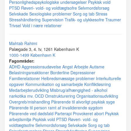
Personlighedspsykologiske undersøgelser
Psykisk vold
PTSD
Røveri- vold- og voldtægtsofre
Selvmordsforsøg
Selvskade
Sexologiske problemer
Sorg og tab
Stress
Stresshåndtering
Supervision
Trafik- og ulykkesofre
Traumer
Trivsel
Vold i nære relationer
Mahtab Rahimi
Palægade 3, 4. tv, 1261 København K
1000-1499 København K
Fagområder:
ADHD
Aggressionsudøvelse
Angst
Arbejde
Autisme
Belastningsreaktioner
Borderline
Depressioner
Familierelationer
Helbredsmæssige problemer
Interkulturelle
opgaver
Kommunikation og samarbejde
Konfliktløsning
Medarbejderudvikling
Misbrug/afhængighed - alkohol
narkotika mv.
OCD
Omstrukturering
Organisationsudvikling
Overgreb/mishandling
Pårørende til alvorligt psykisk syge
Pårørende til person ramt af invaliderende sygdom
Pårørende ved dødsfald
Parterapi
Provokeret abort
Psykisk
arbejdsmiljø
Psykisk vold
PTSD
Røveri- vold- og
voldtægtsofre
Selvmordsforsøg
Selvskade
Sorg og tab