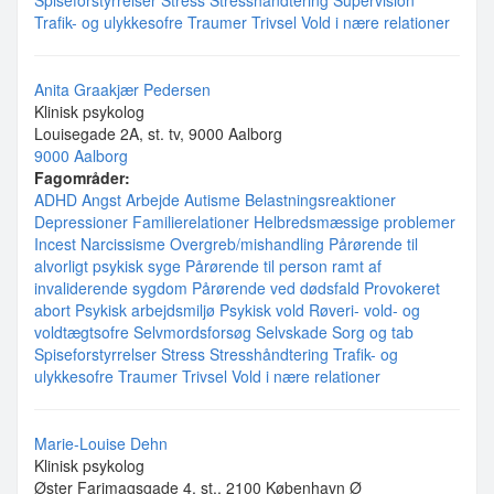
Spiseforstyrrelser
Stress
Stresshåndtering
Supervision
Trafik- og ulykkesofre
Traumer
Trivsel
Vold i nære relationer
Anita Graakjær Pedersen
Klinisk psykolog
Louisegade 2A, st. tv, 9000 Aalborg
9000 Aalborg
Fagområder:
ADHD
Angst
Arbejde
Autisme
Belastningsreaktioner
Depressioner
Familierelationer
Helbredsmæssige problemer
Incest
Narcissisme
Overgreb/mishandling
Pårørende til
alvorligt psykisk syge
Pårørende til person ramt af
invaliderende sygdom
Pårørende ved dødsfald
Provokeret
abort
Psykisk arbejdsmiljø
Psykisk vold
Røveri- vold- og
voldtægtsofre
Selvmordsforsøg
Selvskade
Sorg og tab
Spiseforstyrrelser
Stress
Stresshåndtering
Trafik- og
ulykkesofre
Traumer
Trivsel
Vold i nære relationer
Marie-Louise Dehn
Klinisk psykolog
Øster Farimagsgade 4, st., 2100 København Ø