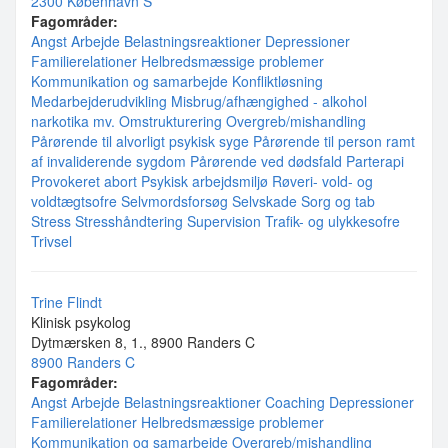
2300 København S
Fagområder:
Angst
Arbejde
Belastningsreaktioner
Depressioner
Familierelationer
Helbredsmæssige problemer
Kommunikation og samarbejde
Konfliktløsning
Medarbejderudvikling
Misbrug/afhængighed - alkohol
narkotika mv.
Omstrukturering
Overgreb/mishandling
Pårørende til alvorligt psykisk syge
Pårørende til person ramt
af invaliderende sygdom
Pårørende ved dødsfald
Parterapi
Provokeret abort
Psykisk arbejdsmiljø
Røveri- vold- og
voldtægtsofre
Selvmordsforsøg
Selvskade
Sorg og tab
Stress
Stresshåndtering
Supervision
Trafik- og ulykkesofre
Trivsel
Trine Flindt
Klinisk psykolog
Dytmærsken 8, 1., 8900 Randers C
8900 Randers C
Fagområder:
Angst
Arbejde
Belastningsreaktioner
Coaching
Depressioner
Familierelationer
Helbredsmæssige problemer
Kommunikation og samarbejde
Overgreb/mishandling