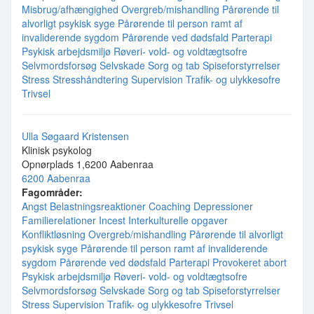
Misbrug/afhængighed
Overgreb/mishandling
Pårørende til
alvorligt psykisk syge
Pårørende til person ramt af
invaliderende sygdom
Pårørende ved dødsfald
Parterapi
Psykisk arbejdsmiljø
Røveri- vold- og voldtægtsofre
Selvmordsforsøg
Selvskade
Sorg og tab
Spiseforstyrrelser
Stress
Stresshåndtering
Supervision
Trafik- og ulykkesofre
Trivsel
Ulla Søgaard Kristensen
Klinisk psykolog
Opnørplads 1,6200 Aabenraa
6200 Aabenraa
Fagområder:
Angst
Belastningsreaktioner
Coaching
Depressioner
Familierelationer
Incest
Interkulturelle opgaver
Konfliktløsning
Overgreb/mishandling
Pårørende til alvorligt
psykisk syge
Pårørende til person ramt af invaliderende
sygdom
Pårørende ved dødsfald
Parterapi
Provokeret abort
Psykisk arbejdsmiljø
Røveri- vold- og voldtægtsofre
Selvmordsforsøg
Selvskade
Sorg og tab
Spiseforstyrrelser
Stress
Supervision
Trafik- og ulykkesofre
Trivsel