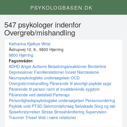
PSYKOLOGBASEN.DK
547 psykologer indenfor
Overgreb/mishandling
Katharina Kjølbye Wrist
Åstrupvej 10, 8., 9800 Hjørring
9800 Hjørring
Fagområder:
ADHD
Angst
Autisme
Belastningsreaktioner
Borderline
Depressioner
Familierelationer
Incest
Narcissisme
Neuropsykologiske undersøgelser
OCD
Overgreb/mishandling
Pårørende til alvorligt psykisk syge
Pårørende til person ramt af invaliderende sygdom
Pårørende ved dødsfald
Parterapi
Personlighedspsykologiske undersøgelser
Personvurdering
Psykisk vold
PTSD
Selvmordsforsøg
Selvskade
Sorg og tab
Spiseforstyrrelser
Stress
Stresshåndtering
Supervision
Traumer
Trivsel
Vold i nære relationer