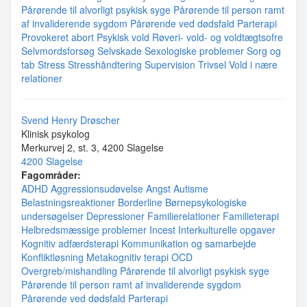
Pårørende til alvorligt psykisk syge
Pårørende til person ramt
af invaliderende sygdom
Pårørende ved dødsfald
Parterapi
Provokeret abort
Psykisk vold
Røveri- vold- og voldtægtsofre
Selvmordsforsøg
Selvskade
Sexologiske problemer
Sorg og
tab
Stress
Stresshåndtering
Supervision
Trivsel
Vold i nære
relationer
Svend Henry Drøscher
Klinisk psykolog
Merkurvej 2, st. 3, 4200 Slagelse
4200 Slagelse
Fagområder:
ADHD
Aggressionsudøvelse
Angst
Autisme
Belastningsreaktioner
Borderline
Børnepsykologiske
undersøgelser
Depressioner
Familierelationer
Familieterapi
Helbredsmæssige problemer
Incest
Interkulturelle opgaver
Kognitiv adfærdsterapi
Kommunikation og samarbejde
Konfliktløsning
Metakognitiv terapi
OCD
Overgreb/mishandling
Pårørende til alvorligt psykisk syge
Pårørende til person ramt af invaliderende sygdom
Pårørende ved dødsfald
Parterapi