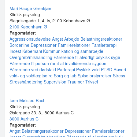
Mari Hauge Grønkjær
Klinisk psykolog
Slagelsegade 1, 4. tv, 2100 København Ø
2100 København Ø
Fagområder:
Aggressionsudøvelse
Angst
Arbejde
Belastningsreaktioner
Borderline
Depressioner
Familierelationer
Familieterapi
Incest
Købemani
Kommunikation og samarbejde
Overgreb/mishandling
Pårørende til alvorligt psykisk syge
Pårørende til person ramt af invaliderende sygdom
Pårørende ved dødsfald
Parterapi
Psykisk vold
PTSD
Røveri-
vold- og voldtægtsofre
Sorg og tab
Spiseforstyrrelser
Stress
Stresshåndtering
Supervision
Traumer
Trivsel
Iben Mølsted Bach
Klinisk psykolog
Østergade 33, 3., 8000 Aarhus C
8000 Aarhus C
Fagområder:
Angst
Belastningsreaktioner
Depressioner
Familierelationer