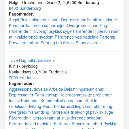
Holger Drachmanns Gade 2, 2.,6400 Sønderborg
6400 Sønderborg
Fagområder:
Angst
Belastningsreaktioner
Depressioner
Familierelationer
Kommunikation og samarbejde
Overgreb/mishandling
Pårørende til alvorligt psykisk syge
Pårørende til person ramt
af invaliderende sygdom
Pårørende ved dødsfald
Parterapi
Provokeret abort
Sorg og tab
Stress
Supervision
Tove Ragnhild Andersen
Klinisk psykolog
Kaalundsvej 20,7000 Fredericia
7000 Fredericia
Fagområder:
Aggressionsudøvelse
Arbejde
Belastningsreaktioner
Depressioner
Familieterapi
Helbredsmæssige problemer
Incest
Købemani
Kommunikation og samarbejde
Ledelsesudvikling
Medarbejderudvikling
Omstrukturering
Overgreb/mishandling
Pårørende til alvorligt psykisk syge
Pårørende til person ramt af invaliderende sygdom
Pårørende ved dødsfald
Parterapi
Provokeret abort
Psykisk