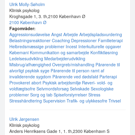
Ulrik Molly-Søholm
Klinisk psykolog
Kroghsgade 1, 3. th,2100 København Ø
2100 København Ø
Fagområder:
Aggressionsudøvelse
Angst
Arbejde
Arbejdspladsvurdering
Belastningsreaktioner
Coaching
Depressioner
Familieterapi
Helbredsmæssige problemer
Incest
Interkulturelle opgaver
Købemani
Kommunikation og samarbejde
Konfliktløsning
Ledelsesudvikling
Medarbejderudvikling
Misbrug/afhængighed
Overgreb/mishandling
Pårørende til
alvorligt psykisk syge
Pårørende til person ramt af
invaliderende sygdom
Pårørende ved dødsfald
Parterapi
Provokeret abort
Psykisk arbejdsmiljø
Røveri- vold- og
voldtægtsofre
Selvmordsforsøg
Selvskade
Sexologiske
problemer
Sorg og tab
Spiseforstyrrelser
Stress
Stresshåndtering
Supervision
Trafik- og ulykkesofre
Trivsel
Ulrik Jørgensen
Klinisk psykolog
Anders Henriksens Gade 1, 1. th,2300 København S