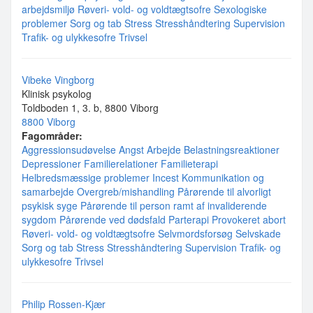
arbejdsmiljø
Røveri- vold- og voldtægtsofre
Sexologiske
problemer
Sorg og tab
Stress
Stresshåndtering
Supervision
Trafik- og ulykkesofre
Trivsel
Vibeke Vingborg
Klinisk psykolog
Toldboden 1, 3. b, 8800 Viborg
8800 Viborg
Fagområder:
Aggressionsudøvelse
Angst
Arbejde
Belastningsreaktioner
Depressioner
Familierelationer
Familieterapi
Helbredsmæssige problemer
Incest
Kommunikation og
samarbejde
Overgreb/mishandling
Pårørende til alvorligt
psykisk syge
Pårørende til person ramt af invaliderende
sygdom
Pårørende ved dødsfald
Parterapi
Provokeret abort
Røveri- vold- og voldtægtsofre
Selvmordsforsøg
Selvskade
Sorg og tab
Stress
Stresshåndtering
Supervision
Trafik- og
ulykkesofre
Trivsel
Philip Rossen-Kjær