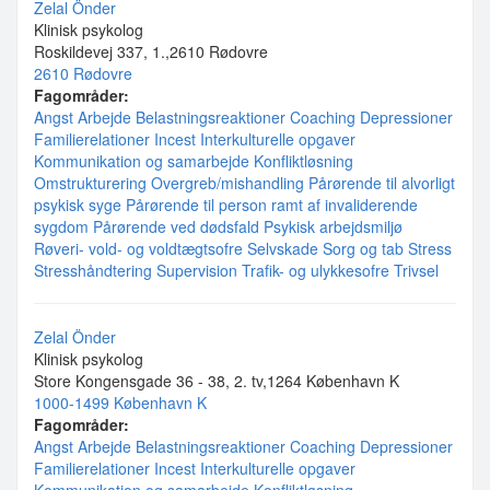
Zelal Önder
Klinisk psykolog
Roskildevej 337, 1.,2610 Rødovre
2610 Rødovre
Fagområder:
Angst
Arbejde
Belastningsreaktioner
Coaching
Depressioner
Familierelationer
Incest
Interkulturelle opgaver
Kommunikation og samarbejde
Konfliktløsning
Omstrukturering
Overgreb/mishandling
Pårørende til alvorligt
psykisk syge
Pårørende til person ramt af invaliderende
sygdom
Pårørende ved dødsfald
Psykisk arbejdsmiljø
Røveri- vold- og voldtægtsofre
Selvskade
Sorg og tab
Stress
Stresshåndtering
Supervision
Trafik- og ulykkesofre
Trivsel
Zelal Önder
Klinisk psykolog
Store Kongensgade 36 - 38, 2. tv,1264 København K
1000-1499 København K
Fagområder:
Angst
Arbejde
Belastningsreaktioner
Coaching
Depressioner
Familierelationer
Incest
Interkulturelle opgaver