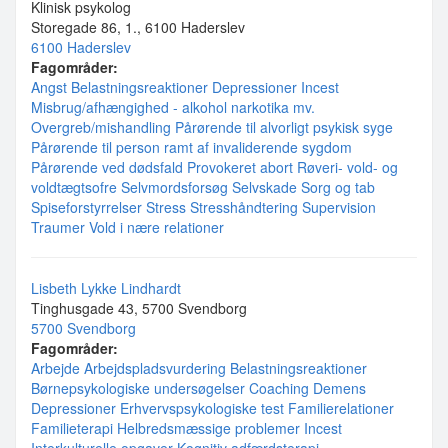
Klinisk psykolog
Storegade 86, 1., 6100 Haderslev
6100 Haderslev
Fagområder:
Angst
Belastningsreaktioner
Depressioner
Incest
Misbrug/afhængighed - alkohol narkotika mv.
Overgreb/mishandling
Pårørende til alvorligt psykisk syge
Pårørende til person ramt af invaliderende sygdom
Pårørende ved dødsfald
Provokeret abort
Røveri- vold- og
voldtægtsofre
Selvmordsforsøg
Selvskade
Sorg og tab
Spiseforstyrrelser
Stress
Stresshåndtering
Supervision
Traumer
Vold i nære relationer
Lisbeth Lykke Lindhardt
Tinghusgade 43, 5700 Svendborg
5700 Svendborg
Fagområder:
Arbejde
Arbejdspladsvurdering
Belastningsreaktioner
Børnepsykologiske undersøgelser
Coaching
Demens
Depressioner
Erhvervspsykologiske test
Familierelationer
Familieterapi
Helbredsmæssige problemer
Incest