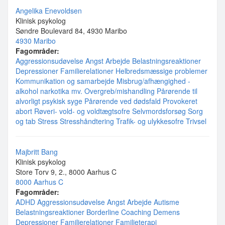
Angelika Enevoldsen
Klinisk psykolog
Søndre Boulevard 84, 4930 Maribo
4930 Maribo
Fagområder:
Aggressionsudøvelse
Angst
Arbejde
Belastningsreaktioner
Depressioner
Familierelationer
Helbredsmæssige problemer
Kommunikation og samarbejde
Misbrug/afhængighed -
alkohol narkotika mv.
Overgreb/mishandling
Pårørende til
alvorligt psykisk syge
Pårørende ved dødsfald
Provokeret
abort
Røveri- vold- og voldtægtsofre
Selvmordsforsøg
Sorg
og tab
Stress
Stresshåndtering
Trafik- og ulykkesofre
Trivsel
Majbritt Bang
Klinisk psykolog
Store Torv 9, 2., 8000 Aarhus C
8000 Aarhus C
Fagområder:
ADHD
Aggressionsudøvelse
Angst
Arbejde
Autisme
Belastningsreaktioner
Borderline
Coaching
Demens
Depressioner
Familierelationer
Familieterapi