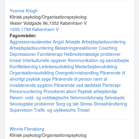
Yvonne Krogh
Klinisk psykolog/Organisationspsykolog
Vester Voldgade 96,1552 København V
1500-1799 København V
Fagområder:
Aggressionsudøvelse
Angst
Arbejde
Arbejdspladsvurdering
Arbejdspladsvurdering
Belastningsreaktioner
Coaching
Depressioner
Familieterapi
Helbredsmæssige problemer
Incest
Interkulturelle opgaver
Kommunikation og samarbejde
Konfliktløsning
Ledelsesudvikling
Medarbejderudvikling
Organisationsudvikling
Overgreb/mishandling
Pårørende til
alvorligt psykisk syge
Pårørende til person ramt af
invaliderende sygdom
Pårørende ved dødsfald
Parterapi
Personvurdering
Provokeret abort
Psykisk arbejdsmiljø
Røveri- vold- og voldtægtsofre
Selvmordsforsøg
Selvskade
Sexologiske problemer
Sorg og tab
Stress
Stresshåndtering
Supervision
Trafik- og ulykkesofre
Trivsel
Winnie Flensborg
Klinisk psykolog/Organisationspsykolog