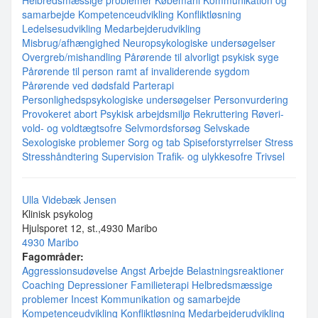
Helbredsmæssige problemer
Købemani
Kommunikation og
samarbejde
Kompetenceudvikling
Konfliktløsning
Ledelsesudvikling
Medarbejderudvikling
Misbrug/afhængighed
Neuropsykologiske undersøgelser
Overgreb/mishandling
Pårørende til alvorligt psykisk syge
Pårørende til person ramt af invaliderende sygdom
Pårørende ved dødsfald
Parterapi
Personlighedspsykologiske undersøgelser
Personvurdering
Provokeret abort
Psykisk arbejdsmiljø
Rekruttering
Røveri-
vold- og voldtægtsofre
Selvmordsforsøg
Selvskade
Sexologiske problemer
Sorg og tab
Spiseforstyrrelser
Stress
Stresshåndtering
Supervision
Trafik- og ulykkesofre
Trivsel
Ulla Videbæk Jensen
Klinisk psykolog
Hjulsporet 12, st.,4930 Maribo
4930 Maribo
Fagområder:
Aggressionsudøvelse
Angst
Arbejde
Belastningsreaktioner
Coaching
Depressioner
Familieterapi
Helbredsmæssige
problemer
Incest
Kommunikation og samarbejde
Kompetenceudvikling
Konfliktløsning
Medarbejderudvikling