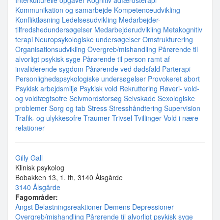
Interkulturelle opgaver
Kognitiv adfærdsterapi
Kommunikation og samarbejde
Kompetenceudvikling
Konfliktløsning
Ledelsesudvikling
Medarbejder-
tilfredshedundersøgelser
Medarbejderudvikling
Metakognitiv
terapi
Neuropsykologiske undersøgelser
Omstrukturering
Organisationsudvikling
Overgreb/mishandling
Pårørende til
alvorligt psykisk syge
Pårørende til person ramt af
invaliderende sygdom
Pårørende ved dødsfald
Parterapi
Personlighedspsykologiske undersøgelser
Provokeret abort
Psykisk arbejdsmiljø
Psykisk vold
Rekruttering
Røveri- vold-
og voldtægtsofre
Selvmordsforsøg
Selvskade
Sexologiske
problemer
Sorg og tab
Stress
Stresshåndtering
Supervision
Trafik- og ulykkesofre
Traumer
Trivsel
Tvillinger
Vold i nære
relationer
Gilly Gall
Klinisk psykolog
Bobakken 13, 1. th, 3140 Ålsgårde
3140 Ålsgårde
Fagområder:
Angst
Belastningsreaktioner
Demens
Depressioner
Overgreb/mishandling
Pårørende til alvorligt psykisk syge