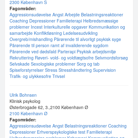
2300 København S
Fagområder:
Aggressionsudøvelse
Angst
Arbejde
Belastningsreaktioner
Coaching
Depressioner
Familieterapi
Helbredsmæssige
problemer
Incest
Interkulturelle opgaver
Kommunikation og
samarbejde
Konfliktløsning
Ledelsesudvikling
Overgreb/mishandling
Pårørende til alvorligt psykisk syge
Pårørende til person ramt af invaliderende sygdom
Pårørende ved dødsfald
Parterapi
Psykisk arbejdsmiljø
Rekruttering
Røveri- vold- og voldtægtsofre
Selvmordsforsøg
Selvskade
Sexologiske problemer
Sorg og tab
Spiseforstyrrelser
Stress
Stresshåndtering
Supervision
Trafik- og ulykkesofre
Trivsel
Ulrik Bohnsen
Klinisk psykolog
Østerbrogade 62, 3.,2100 København Ø
2100 København Ø
Fagområder:
Aggressionsudøvelse
Angst
Belastningsreaktioner
Coaching
Depressioner
Erhverspsykologiske test
Familieterapi