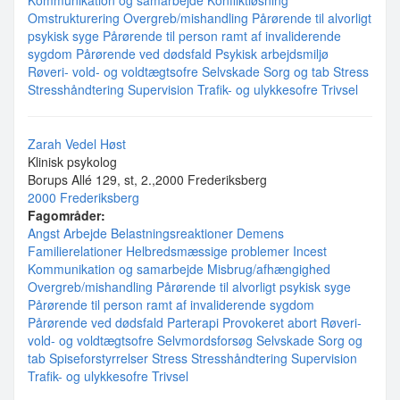
Kommunikation og samarbejde
Konfliktløsning
Omstrukturering
Overgreb/mishandling
Pårørende til alvorligt
psykisk syge
Pårørende til person ramt af invaliderende
sygdom
Pårørende ved dødsfald
Psykisk arbejdsmiljø
Røveri- vold- og voldtægtsofre
Selvskade
Sorg og tab
Stress
Stresshåndtering
Supervision
Trafik- og ulykkesofre
Trivsel
Zarah Vedel Høst
Klinisk psykolog
Borups Allé 129, st, 2.,2000 Frederiksberg
2000 Frederiksberg
Fagområder:
Angst
Arbejde
Belastningsreaktioner
Demens
Familierelationer
Helbredsmæssige problemer
Incest
Kommunikation og samarbejde
Misbrug/afhængighed
Overgreb/mishandling
Pårørende til alvorligt psykisk syge
Pårørende til person ramt af invaliderende sygdom
Pårørende ved dødsfald
Parterapi
Provokeret abort
Røveri-
vold- og voldtægtsofre
Selvmordsforsøg
Selvskade
Sorg og
tab
Spiseforstyrrelser
Stress
Stresshåndtering
Supervision
Trafik- og ulykkesofre
Trivsel