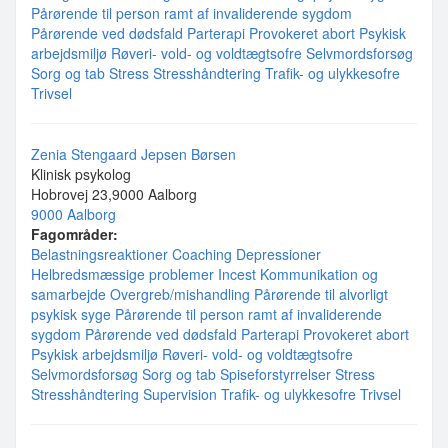
Pårørende til person ramt af invaliderende sygdom
Pårørende ved dødsfald
Parterapi
Provokeret abort
Psykisk
arbejdsmiljø
Røveri- vold- og voldtægtsofre
Selvmordsforsøg
Sorg og tab
Stress
Stresshåndtering
Trafik- og ulykkesofre
Trivsel
Zenia Stengaard Jepsen Børsen
Klinisk psykolog
Hobrovej 23,9000 Aalborg
9000 Aalborg
Fagområder:
Belastningsreaktioner
Coaching
Depressioner
Helbredsmæssige problemer
Incest
Kommunikation og
samarbejde
Overgreb/mishandling
Pårørende til alvorligt
psykisk syge
Pårørende til person ramt af invaliderende
sygdom
Pårørende ved dødsfald
Parterapi
Provokeret abort
Psykisk arbejdsmiljø
Røveri- vold- og voldtægtsofre
Selvmordsforsøg
Sorg og tab
Spiseforstyrrelser
Stress
Stresshåndtering
Supervision
Trafik- og ulykkesofre
Trivsel