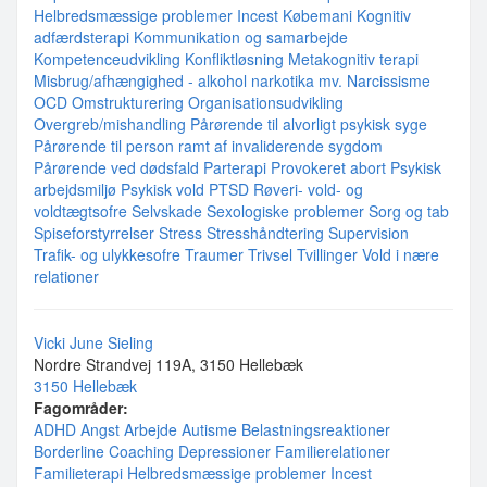
Helbredsmæssige problemer
Incest
Købemani
Kognitiv
adfærdsterapi
Kommunikation og samarbejde
Kompetenceudvikling
Konfliktløsning
Metakognitiv terapi
Misbrug/afhængighed - alkohol narkotika mv.
Narcissisme
OCD
Omstrukturering
Organisationsudvikling
Overgreb/mishandling
Pårørende til alvorligt psykisk syge
Pårørende til person ramt af invaliderende sygdom
Pårørende ved dødsfald
Parterapi
Provokeret abort
Psykisk
arbejdsmiljø
Psykisk vold
PTSD
Røveri- vold- og
voldtægtsofre
Selvskade
Sexologiske problemer
Sorg og tab
Spiseforstyrrelser
Stress
Stresshåndtering
Supervision
Trafik- og ulykkesofre
Traumer
Trivsel
Tvillinger
Vold i nære
relationer
Vicki June Sieling
Nordre Strandvej 119A, 3150 Hellebæk
3150 Hellebæk
Fagområder:
ADHD
Angst
Arbejde
Autisme
Belastningsreaktioner
Borderline
Coaching
Depressioner
Familierelationer
Familieterapi
Helbredsmæssige problemer
Incest