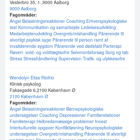
Vesterbro 35, 1.,9000 Aalborg
9000 Aalborg
Fagområder:
Angst
Belastningsreaktioner
Coaching
Erhverspsykologiske
test
Kommunikation og samarbejde
Ledelsesudvikling
Medarbejderudvikling
Overgreb/mishandling
Pårørende til
alvorligt psykisk syge
Pårørende til person ramt af
invaliderende sygdom
Pårørende ved dødsfald
Parterapi
Røveri- vold- og voldtægtsofre
Selvmordsforsøg
Sorg og tab
Stress
Stresshåndtering
Supervision
Trafik- og ulykkesofre
Wendolyn Elias Riofrio
Klinisk psykolog
Faksegade 6,2100 København Ø
2100 København Ø
Fagområder:
Angst
Belastningsreaktioner
Børnepsykologiske
undersøgelser
Coaching
Depressioner
Familierelationer
Familieterapi
Helbredsmæssige problemer
Incest
Interkulturelle opgaver
Konfliktløsning
Neuropsykologiske
undersøgelser
Overgreb/mishandling
Pårørende til alvorligt