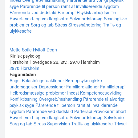
Incest
Overgreb/mishandling
Pårørende til alvorligt psykisk
syge
Pårørende til person ramt af invaliderende sygdom
Pårørende ved dødsfald
Parterapi
Psykisk arbejdsmiljø
Røveri- vold- og voldtægtsofre
Selvmordsforsøg
Sexologiske
problemer
Sorg og tab
Stress
Stresshåndtering
Trafik- og
ulykkesofre
Mette Sofie Hyltoft Degn
Klinisk psykolog
Hørsholm Hovedgade 22, 2tv., 2970 Hørsholm
2970 Hørsholm
Fagområder:
Angst
Belastningsreaktioner
Børnepsykologiske
undersøgelser
Depressioner
Familierelationer
Familieterapi
Helbredsmæssige problemer
Incest
Kompetenceudvikling
Konfliktløsning
Overgreb/mishandling
Pårørende til alvorligt
psykisk syge
Pårørende til person ramt af invaliderende
sygdom
Pårørende ved dødsfald
Parterapi
Provokeret abort
Røveri- vold- og voldtægtsofre
Selvmordsforsøg
Selvskade
Sorg og tab
Stress
Supervision
Trafik- og ulykkesofre
Trivsel