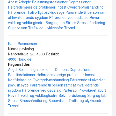
Angst
Arbejde
Belastningsreaktioner
Depressioner
Helbredsmæssige problemer
Incest
Overgreb/mishandling
Pårørende til alvorligt psykisk syge
Pårørende til person ramt
af invaliderende sygdom
Pårørende ved dødsfald
Røveri-
vold- og voldtægtsofre
Sorg og tab
Stress
Stresshåndtering
Supervision
Trafik- og ulykkesofre
Trivsel
Karin Rasmussen
Klinisk psykolog
Nanortalikvej 26, 4000 Roskilde
4000 Roskilde
Fagområder:
Angst
Belastningsreaktioner
Demens
Depressioner
Familierelationer
Helbredsmæssige problemer
Incest
Konfliktløsning
Overgreb/mishandling
Pårørende til alvorligt
psykisk syge
Pårørende til person ramt af invaliderende
sygdom
Pårørende ved dødsfald
Parterapi
Provokeret abort
Røveri- vold- og voldtægtsofre
Selvmordsforsøg
Sorg og tab
Stress
Stresshåndtering
Supervision
Trafik- og ulykkesofre
Trivsel