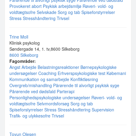
Pårørende til alvorligt psykisk syge
Pårørende ved dødsfald
Provokeret abort
Psykisk arbejdsmiljø
Røveri- vold- og
voldtægtsofre
Selvskade
Sorg og tab
Spiseforstyrrelser
Stress
Stresshåndtering
Trivsel
Trine Moll
Klinisk psykolog
Søndergade 14, 1. tv,8600 Silkeborg
8600 Silkeborg
Fagområder:
Angst
Arbejde
Belastningsreaktioner
Børnepsykologiske
undersøgelser
Coaching
Erhverspsykologiske test
Købemani
Kommunikation og samarbejde
Konfliktløsning
Overgreb/mishandling
Pårørende til alvorligt psykisk syge
Pårørende ved dødsfald
Parterapi
Personlighedspsykologiske undersøgelser
Røveri- vold- og
voldtægtsofre
Selvmordsforsøg
Sorg og tab
Spiseforstyrrelser
Stress
Stresshåndtering
Supervision
Trafik- og ulykkesofre
Trivsel
Toyun Olesen