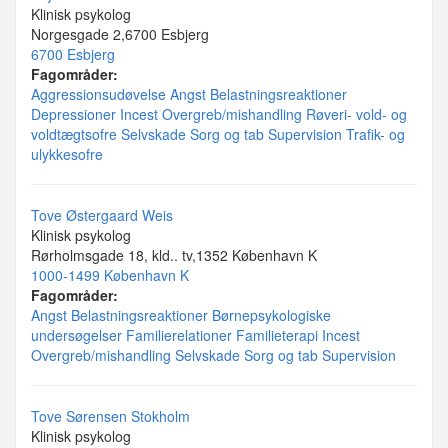
Klinisk psykolog
Norgesgade 2,6700 Esbjerg
6700 Esbjerg
Fagområder:
Aggressionsudøvelse
Angst
Belastningsreaktioner
Depressioner
Incest
Overgreb/mishandling
Røveri- vold- og
voldtægtsofre
Selvskade
Sorg og tab
Supervision
Trafik- og
ulykkesofre
Tove Østergaard Weis
Klinisk psykolog
Rørholmsgade 18, kld.. tv,1352 København K
1000-1499 København K
Fagområder:
Angst
Belastningsreaktioner
Børnepsykologiske
undersøgelser
Familierelationer
Familieterapi
Incest
Overgreb/mishandling
Selvskade
Sorg og tab
Supervision
Tove Sørensen Stokholm
Klinisk psykolog