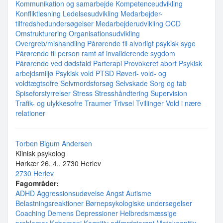
Kommunikation og samarbejde
Kompetenceudvikling
Konfliktløsning
Ledelsesudvikling
Medarbejder-
tilfredshedundersøgelser
Medarbejderudvikling
OCD
Omstrukturering
Organisationsudvikling
Overgreb/mishandling
Pårørende til alvorligt psykisk syge
Pårørende til person ramt af invaliderende sygdom
Pårørende ved dødsfald
Parterapi
Provokeret abort
Psykisk
arbejdsmiljø
Psykisk vold
PTSD
Røveri- vold- og
voldtægtsofre
Selvmordsforsøg
Selvskade
Sorg og tab
Spiseforstyrrelser
Stress
Stresshåndtering
Supervision
Trafik- og ulykkesofre
Traumer
Trivsel
Tvillinger
Vold i nære
relationer
Torben Bigum Andersen
Klinisk psykolog
Hørkær 26, 4., 2730 Herlev
2730 Herlev
Fagområder:
ADHD
Aggressionsudøvelse
Angst
Autisme
Belastningsreaktioner
Børnepsykologiske undersøgelser
Coaching
Demens
Depressioner
Helbredsmæssige