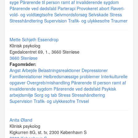
syge
Pårørende til person ramt af invaliderende sygdom
Pårørende ved dødsfald
Parterapi
Provokeret abort
Røveri-
vold- og voldtægtsofre
Selvmordsforsøg
Selvskade
Stress
Stresshåndtering
Supervision
Trafik- og ulykkesofre
Traumer
Mette Schjøth Essendrop
Klinisk psykolog
Egedalcentret 69, 1., 3660 Stenløse
3660 Stenløse
Fagområder:
Angst
Arbejde
Belastningsreaktioner
Depressioner
Familierelationer
Helbredsmæssige problemer
Interkulturelle
opgaver
Overgreb/mishandling
Pårørende til person ramt af
invaliderende sygdom
Pårørende ved dødsfald
Psykisk
arbejdsmiljø
Sorg og tab
Stress
Stresshåndtering
Supervision
Trafik- og ulykkesofre
Trivsel
Anita Øland
Klinisk psykolog
Kigkurren 8G, st. tv, 2300 København S