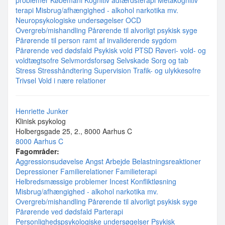
problemer
Købemani
Kognitiv adfærdsterapi
Metakognitiv
terapi
Misbrug/afhængighed - alkohol narkotika mv.
Neuropsykologiske undersøgelser
OCD
Overgreb/mishandling
Pårørende til alvorligt psykisk syge
Pårørende til person ramt af invaliderende sygdom
Pårørende ved dødsfald
Psykisk vold
PTSD
Røveri- vold- og
voldtægtsofre
Selvmordsforsøg
Selvskade
Sorg og tab
Stress
Stresshåndtering
Supervision
Trafik- og ulykkesofre
Trivsel
Vold i nære relationer
Henriette Junker
Klinisk psykolog
Holbergsgade 25, 2., 8000 Aarhus C
8000 Aarhus C
Fagområder:
Aggressionsudøvelse
Angst
Arbejde
Belastningsreaktioner
Depressioner
Familierelationer
Familieterapi
Helbredsmæssige problemer
Incest
Konfliktløsning
Misbrug/afhængighed - alkohol narkotika mv.
Overgreb/mishandling
Pårørende til alvorligt psykisk syge
Pårørende ved dødsfald
Parterapi
Personlighedspsykologiske undersøgelser
Psykisk