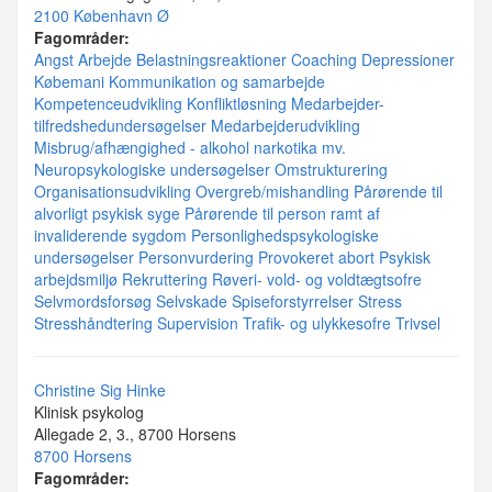
2100 København Ø
Fagområder:
Angst
Arbejde
Belastningsreaktioner
Coaching
Depressioner
Købemani
Kommunikation og samarbejde
Kompetenceudvikling
Konfliktløsning
Medarbejder-
tilfredshedundersøgelser
Medarbejderudvikling
Misbrug/afhængighed - alkohol narkotika mv.
Neuropsykologiske undersøgelser
Omstrukturering
Organisationsudvikling
Overgreb/mishandling
Pårørende til
alvorligt psykisk syge
Pårørende til person ramt af
invaliderende sygdom
Personlighedspsykologiske
undersøgelser
Personvurdering
Provokeret abort
Psykisk
arbejdsmiljø
Rekruttering
Røveri- vold- og voldtægtsofre
Selvmordsforsøg
Selvskade
Spiseforstyrrelser
Stress
Stresshåndtering
Supervision
Trafik- og ulykkesofre
Trivsel
Christine Sig Hinke
Klinisk psykolog
Allegade 2, 3., 8700 Horsens
8700 Horsens
Fagområder: