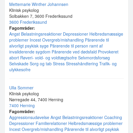
Mettemarie Winther Johannsen
Klinisk psykolog
Solbakken 7, 3600 Frederikssund
3600 Frederikssund
Fagområder:
Angst
Belastningsreaktioner
Depressioner
Helbredsmæssige
problemer
Incest
Overgreb/mishandling
Pårørende til
alvorligt psykisk syge
Pårørende til person ramt af
invaliderende sygdom
Pårørende ved dødsfald
Provokeret
abort
Røveri- vold- og voldtægtsofre
Selvmordsforsøg
Selvskade
Sorg og tab
Stress
Stresshåndtering
Trafik- og
ulykkesofre
Ulla Sommer
Klinisk psykolog
Nørregade 44, 7400 Herning
7400 Herning
Fagområder:
Aggressionsudøvelse
Angst
Belastningsreaktioner
Coaching
Depressioner
Familierelationer
Helbredsmæssige problemer
Incest
Overgreb/mishandling
Pårørende til alvorligt psykisk