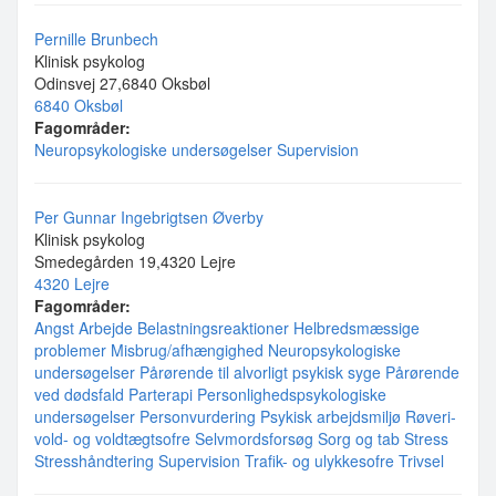
Pernille Brunbech
Klinisk psykolog
Odinsvej 27,6840 Oksbøl
6840 Oksbøl
Fagområder:
Neuropsykologiske undersøgelser
Supervision
Per Gunnar Ingebrigtsen Øverby
Klinisk psykolog
Smedegården 19,4320 Lejre
4320 Lejre
Fagområder:
Angst
Arbejde
Belastningsreaktioner
Helbredsmæssige
problemer
Misbrug/afhængighed
Neuropsykologiske
undersøgelser
Pårørende til alvorligt psykisk syge
Pårørende
ved dødsfald
Parterapi
Personlighedspsykologiske
undersøgelser
Personvurdering
Psykisk arbejdsmiljø
Røveri-
vold- og voldtægtsofre
Selvmordsforsøg
Sorg og tab
Stress
Stresshåndtering
Supervision
Trafik- og ulykkesofre
Trivsel