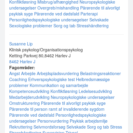
Konfliktløsning
Misbrug/afhængighed
Neuropsykologiske
undersøgelser
Overgreb/mishandling
Pårørende til alvorligt
psykisk syge
Pårørende ved dødsfald
Parterapi
Personlighedspsykologiske undersøgelser
Selvskade
Sexologiske problemer
Sorg og tab
Stresshåndtering
Susanne Lip
Klinisk psykolog/Organisationspsykolog
Ketting Parkvej 80,8462 Harlev J
8462 Harlev J
Fagområder:
Angst
Arbejde
Arbejdspladsvurdering
Belastningsreaktioner
Coaching
Erhverspsykologiske test
Helbredsmæssige
problemer
Kommunikation og samarbejde
Kompetenceudvikling
Konfliktløsning
Ledelsesudvikling
Medarbejderudvikling
Neuropsykologiske undersøgelser
Omstrukturering
Pårørende til alvorligt psykisk syge
Pårørende til person ramt af invaliderende sygdom
Pårørende ved dødsfald
Personlighedspsykologiske
undersøgelser
Personvurdering
Psykisk arbejdsmiljø
Rekruttering
Selvmordsforsøg
Selvskade
Sorg og tab
Stress
Stresshåndtering
Supervision
Trivsel