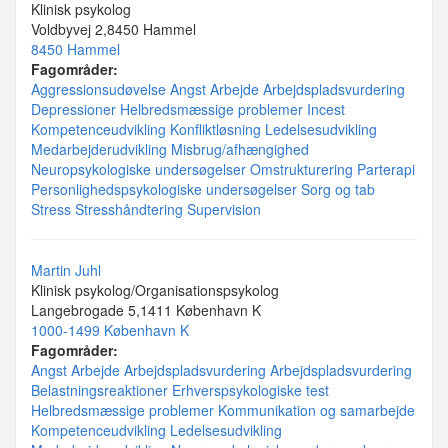
Klinisk psykolog
Voldbyvej 2,8450 Hammel
8450 Hammel
Fagområder:
Aggressionsudøvelse
Angst
Arbejde
Arbejdspladsvurdering
Depressioner
Helbredsmæssige problemer
Incest
Kompetenceudvikling
Konfliktløsning
Ledelsesudvikling
Medarbejderudvikling
Misbrug/afhængighed
Neuropsykologiske undersøgelser
Omstrukturering
Parterapi
Personlighedspsykologiske undersøgelser
Sorg og tab
Stress
Stresshåndtering
Supervision
Martin Juhl
Klinisk psykolog/Organisationspsykolog
Langebrogade 5,1411 København K
1000-1499 København K
Fagområder:
Angst
Arbejde
Arbejdspladsvurdering
Arbejdspladsvurdering
Belastningsreaktioner
Erhverspsykologiske test
Helbredsmæssige problemer
Kommunikation og samarbejde
Kompetenceudvikling
Ledelsesudvikling