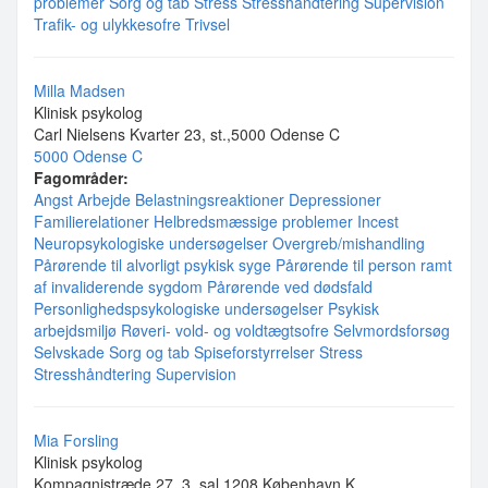
problemer
Sorg og tab
Stress
Stresshåndtering
Supervision
Trafik- og ulykkesofre
Trivsel
Milla Madsen
Klinisk psykolog
Carl Nielsens Kvarter 23, st.,5000 Odense C
5000 Odense C
Fagområder:
Angst
Arbejde
Belastningsreaktioner
Depressioner
Familierelationer
Helbredsmæssige problemer
Incest
Neuropsykologiske undersøgelser
Overgreb/mishandling
Pårørende til alvorligt psykisk syge
Pårørende til person ramt
af invaliderende sygdom
Pårørende ved dødsfald
Personlighedspsykologiske undersøgelser
Psykisk
arbejdsmiljø
Røveri- vold- og voldtægtsofre
Selvmordsforsøg
Selvskade
Sorg og tab
Spiseforstyrrelser
Stress
Stresshåndtering
Supervision
Mia Forsling
Klinisk psykolog
Kompagnistræde 27, 3. sal,1208 København K