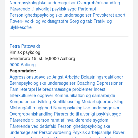
Neuropsykologiske undersøgelser
Overgreb/mishandling
Pårørende til alvorligt psykisk syge
Parterapi
Personlighedspsykologiske undersøgelser
Provokeret abort
Røveri- vold- og voldtægtsofre
Sorg og tab
Trafik- og
ulykkesofre
Petra Patzwaldt
Klinisk psykolog
Sønderbro 15, st. tv,9000 Aalborg
9000 Aalborg
Fagområder:
Aggressionsudøvelse
Angst
Arbejde
Belastningsreaktioner
Børnepsykologiske undersøgelser
Coaching
Depressioner
Familieterapi
Helbredsmæssige problemer
Incest
Interkulturelle opgaver
Kommunikation og samarbejde
Kompetenceudvikling
Konfliktløsning
Medarbejderudvikling
Misbrug/afhængighed
Neuropsykologiske undersøgelser
Overgreb/mishandling
Pårørende til alvorligt psykisk syge
Pårørende til person ramt af invaliderende sygdom
Pårørende ved dødsfald
Personlighedspsykologiske
undersøgelser
Personvurdering
Psykisk arbejdsmiljø
Røveri-