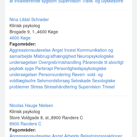
af invaliderende sygdom
Supervision
Trafik- og ulykkesofre
Nina Lildal-Schrøder
Klinisk psykolog
Brogade 9, 1.,4600 Køge
4600 Køge
Fagområder:
Aggressionsudøvelse
Angst
Incest
Kommunikation og
samarbejde
Misbrug/afhængighed
Neuropsykologiske
undersøgelser
Overgreb/mishandling
Pårørende til alvorligt
psykisk syge
Parterapi
Personlighedspsykologiske
undersøgelser
Personvurdering
Røveri- vold- og
voldtægtsofre
Selvmordsforsøg
Selvskade
Sexologiske
problemer
Stress
Stresshåndtering
Supervision
Trivsel
Nicolas Hauge Nielsen
Klinisk psykolog
Store Voldgade 8, st.,8900 Randers C
8900 Randers C
Fagområder:
Aggressionsudøvelse
Angst
Arbejde
Belastningsreaktioner