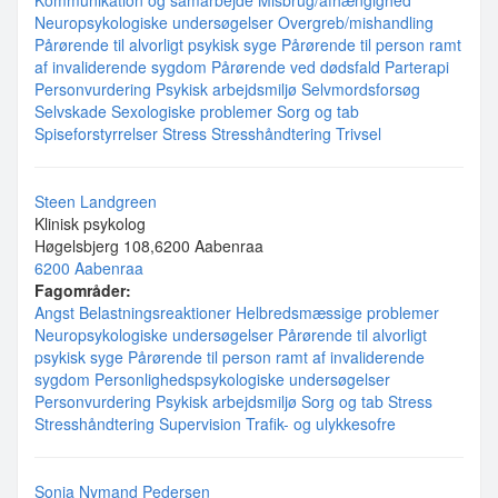
Kommunikation og samarbejde
Misbrug/afhængighed
Neuropsykologiske undersøgelser
Overgreb/mishandling
Pårørende til alvorligt psykisk syge
Pårørende til person ramt
af invaliderende sygdom
Pårørende ved dødsfald
Parterapi
Personvurdering
Psykisk arbejdsmiljø
Selvmordsforsøg
Selvskade
Sexologiske problemer
Sorg og tab
Spiseforstyrrelser
Stress
Stresshåndtering
Trivsel
Steen Landgreen
Klinisk psykolog
Høgelsbjerg 108,6200 Aabenraa
6200 Aabenraa
Fagområder:
Angst
Belastningsreaktioner
Helbredsmæssige problemer
Neuropsykologiske undersøgelser
Pårørende til alvorligt
psykisk syge
Pårørende til person ramt af invaliderende
sygdom
Personlighedspsykologiske undersøgelser
Personvurdering
Psykisk arbejdsmiljø
Sorg og tab
Stress
Stresshåndtering
Supervision
Trafik- og ulykkesofre
Sonja Nymand Pedersen