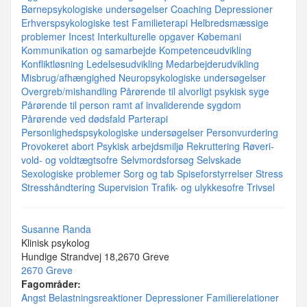
Børnepsykologiske undersøgelser
Coaching
Depressioner
Erhverspsykologiske test
Familieterapi
Helbredsmæssige
problemer
Incest
Interkulturelle opgaver
Købemani
Kommunikation og samarbejde
Kompetenceudvikling
Konfliktløsning
Ledelsesudvikling
Medarbejderudvikling
Misbrug/afhængighed
Neuropsykologiske undersøgelser
Overgreb/mishandling
Pårørende til alvorligt psykisk syge
Pårørende til person ramt af invaliderende sygdom
Pårørende ved dødsfald
Parterapi
Personlighedspsykologiske undersøgelser
Personvurdering
Provokeret abort
Psykisk arbejdsmiljø
Rekruttering
Røveri-
vold- og voldtægtsofre
Selvmordsforsøg
Selvskade
Sexologiske problemer
Sorg og tab
Spiseforstyrrelser
Stress
Stresshåndtering
Supervision
Trafik- og ulykkesofre
Trivsel
Susanne Randa
Klinisk psykolog
Hundige Strandvej 18,2670 Greve
2670 Greve
Fagområder:
Angst
Belastningsreaktioner
Depressioner
Familierelationer