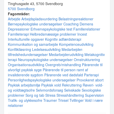
Tinghusgade 43, 5700 Svendborg
5700 Svendborg
Fagområder:
Arbejde
Arbejdspladsvurdering
Belastningsreaktioner
Børnepsykologiske undersøgelser
Coaching
Demens
Depressioner
Erhvervspsykologiske test
Familierelationer
Familieterapi
Helbredsmæssige problemer
Incest
Interkulturelle opgaver
Kognitiv adfærdsterapi
Kommunikation og samarbejde
Kompetenceudvikling
Konfliktløsning
Ledelsesudvikling
Medarbejder-
tilfredshedundersøgelser
Medarbejderudvikling
Metakognitiv
terapi
Neuropsykologiske undersøgelser
Omstrukturering
Organisationsudvikling
Overgreb/mishandling
Pårørende til
alvorligt psykisk syge
Pårørende til person ramt af
invaliderende sygdom
Pårørende ved dødsfald
Parterapi
Personlighedspsykologiske undersøgelser
Provokeret abort
Psykisk arbejdsmiljø
Psykisk vold
Rekruttering
Røveri- vold-
og voldtægtsofre
Selvmordsforsøg
Selvskade
Sexologiske
problemer
Sorg og tab
Stress
Stresshåndtering
Supervision
Trafik- og ulykkesofre
Traumer
Trivsel
Tvillinger
Vold i nære
relationer