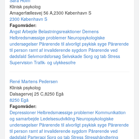
Sara Holm
Klinisk psykolog
Amagerfællesvej 56 A,2300 København S
2300 København S
Fagområder:
Angst
Arbejde
Belastningsreaktioner
Demens
Helbredsmæssige problemer
Neuropsykologiske
undersøgelser
Pårørende til alvorligt psykisk syge
Pårørende
til person ramt af invaliderende sygdom
Pårørende ved
dødsfald
Selvmordsforsøg
Selvskade
Sorg og tab
Stress
Supervision
Trafik- og ulykkesofre
René Martens Pedersen
Klinisk psykolog
Dalsagervej 25 C,8250 Egå
8250 Egå
Fagområder:
Depressioner
Helbredsmæssige problemer
Kommunikation
og samarbejde
Ledelsesudvikling
Neuropsykologiske
undersøgelser
Pårørende til alvorligt psykisk syge
Pårørende
til person ramt af invaliderende sygdom
Pårørende ved
dødsfald
Parterapi
Sorg og tab
Stress
Stresshåndtering