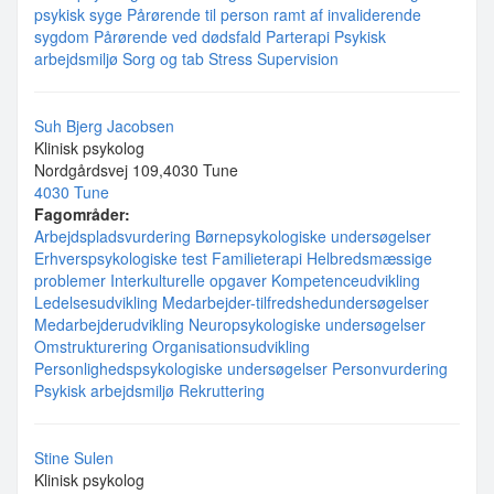
psykisk syge
Pårørende til person ramt af invaliderende
sygdom
Pårørende ved dødsfald
Parterapi
Psykisk
arbejdsmiljø
Sorg og tab
Stress
Supervision
Suh Bjerg Jacobsen
Klinisk psykolog
Nordgårdsvej 109,4030 Tune
4030 Tune
Fagområder:
Arbejdspladsvurdering
Børnepsykologiske undersøgelser
Erhverspsykologiske test
Familieterapi
Helbredsmæssige
problemer
Interkulturelle opgaver
Kompetenceudvikling
Ledelsesudvikling
Medarbejder-tilfredshedundersøgelser
Medarbejderudvikling
Neuropsykologiske undersøgelser
Omstrukturering
Organisationsudvikling
Personlighedspsykologiske undersøgelser
Personvurdering
Psykisk arbejdsmiljø
Rekruttering
Stine Sulen
Klinisk psykolog