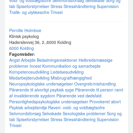
vold- og voldtægtsofre
Selvmordsforsøg
Selvskade
Sorg og
tab
Spiseforstyrrelser
Stress
Stresshåndtering
Supervision
Trafik- og ulykkesofre
Trivsel
Pernille Holmboe
Klinisk psykolog
Haderslevvej 36, 2.,6000 Kolding
6000 Kolding
Fagområder:
Angst
Arbejde
Belastningsreaktioner
Helbredsmæssige
problemer
Incest
Kommunikation og samarbejde
Kompetenceudvikling
Ledelsesudvikling
Medarbejderudvikling
Misbrug/afhængighed
Neuropsykologiske undersøgelser
Overgreb/mishandling
Pårørende til alvorligt psykisk syge
Pårørende til person ramt
af invaliderende sygdom
Pårørende ved dødsfald
Personlighedspsykologiske undersøgelser
Provokeret abort
Psykisk arbejdsmiljø
Røveri- vold- og voldtægtsofre
Selvmordsforsøg
Selvskade
Sexologiske problemer
Sorg og
tab
Spiseforstyrrelser
Stress
Stresshåndtering
Supervision
Trivsel