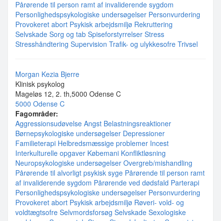
Pårørende til person ramt af invaliderende sygdom
Personlighedspsykologiske undersøgelser
Personvurdering
Provokeret abort
Psykisk arbejdsmiljø
Rekruttering
Selvskade
Sorg og tab
Spiseforstyrrelser
Stress
Stresshåndtering
Supervision
Trafik- og ulykkesofre
Trivsel
Morgan Kezia Bjerre
Klinisk psykolog
Mageløs 12, 2. th,5000 Odense C
5000 Odense C
Fagområder:
Aggressionsudøvelse
Angst
Belastningsreaktioner
Børnepsykologiske undersøgelser
Depressioner
Familieterapi
Helbredsmæssige problemer
Incest
Interkulturelle opgaver
Købemani
Konfliktløsning
Neuropsykologiske undersøgelser
Overgreb/mishandling
Pårørende til alvorligt psykisk syge
Pårørende til person ramt
af invaliderende sygdom
Pårørende ved dødsfald
Parterapi
Personlighedspsykologiske undersøgelser
Personvurdering
Provokeret abort
Psykisk arbejdsmiljø
Røveri- vold- og
voldtægtsofre
Selvmordsforsøg
Selvskade
Sexologiske