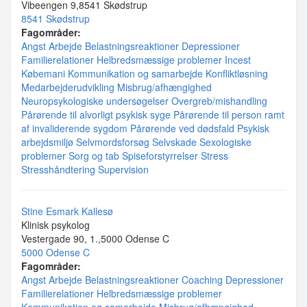
Vibeengen 9,8541 Skødstrup
8541 Skødstrup
Fagområder:
Angst
Arbejde
Belastningsreaktioner
Depressioner
Familierelationer
Helbredsmæssige problemer
Incest
Købemani
Kommunikation og samarbejde
Konfliktløsning
Medarbejderudvikling
Misbrug/afhængighed
Neuropsykologiske undersøgelser
Overgreb/mishandling
Pårørende til alvorligt psykisk syge
Pårørende til person ramt
af invaliderende sygdom
Pårørende ved dødsfald
Psykisk
arbejdsmiljø
Selvmordsforsøg
Selvskade
Sexologiske
problemer
Sorg og tab
Spiseforstyrrelser
Stress
Stresshåndtering
Supervision
Stine Esmark Kallesø
Klinisk psykolog
Vestergade 90, 1.,5000 Odense C
5000 Odense C
Fagområder:
Angst
Arbejde
Belastningsreaktioner
Coaching
Depressioner
Familierelationer
Helbredsmæssige problemer