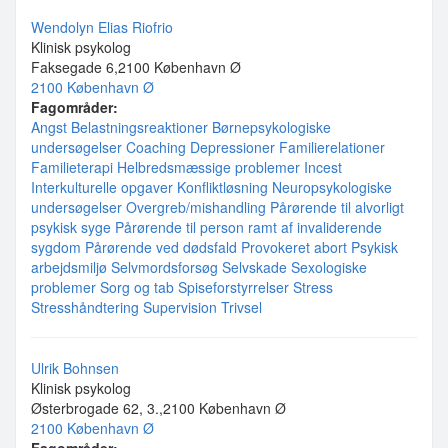
Wendolyn Elias Riofrio
Klinisk psykolog
Faksegade 6,2100 København Ø
2100 København Ø
Fagområder:
Angst
Belastningsreaktioner
Børnepsykologiske
undersøgelser
Coaching
Depressioner
Familierelationer
Familieterapi
Helbredsmæssige problemer
Incest
Interkulturelle opgaver
Konfliktløsning
Neuropsykologiske
undersøgelser
Overgreb/mishandling
Pårørende til alvorligt
psykisk syge
Pårørende til person ramt af invaliderende
sygdom
Pårørende ved dødsfald
Provokeret abort
Psykisk
arbejdsmiljø
Selvmordsforsøg
Selvskade
Sexologiske
problemer
Sorg og tab
Spiseforstyrrelser
Stress
Stresshåndtering
Supervision
Trivsel
Ulrik Bohnsen
Klinisk psykolog
Østerbrogade 62, 3.,2100 København Ø
2100 København Ø