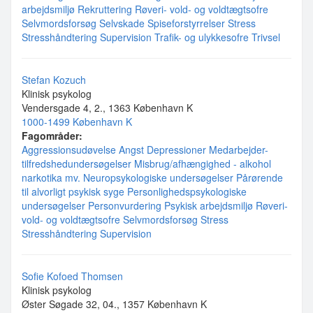
arbejdsmiljø
Rekruttering
Røveri- vold- og voldtægtsofre
Selvmordsforsøg
Selvskade
Spiseforstyrrelser
Stress
Stresshåndtering
Supervision
Trafik- og ulykkesofre
Trivsel
Stefan Kozuch
Klinisk psykolog
Vendersgade 4, 2., 1363 København K
1000-1499 København K
Fagområder:
Aggressionsudøvelse
Angst
Depressioner
Medarbejder-
tilfredshedundersøgelser
Misbrug/afhængighed - alkohol
narkotika mv.
Neuropsykologiske undersøgelser
Pårørende
til alvorligt psykisk syge
Personlighedspsykologiske
undersøgelser
Personvurdering
Psykisk arbejdsmiljø
Røveri-
vold- og voldtægtsofre
Selvmordsforsøg
Stress
Stresshåndtering
Supervision
Sofie Kofoed Thomsen
Klinisk psykolog
Øster Søgade 32, 04., 1357 København K