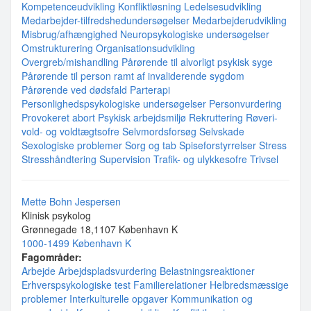
Kompetenceudvikling
Konfliktløsning
Ledelsesudvikling
Medarbejder-tilfredshedundersøgelser
Medarbejderudvikling
Misbrug/afhængighed
Neuropsykologiske undersøgelser
Omstrukturering
Organisationsudvikling
Overgreb/mishandling
Pårørende til alvorligt psykisk syge
Pårørende til person ramt af invaliderende sygdom
Pårørende ved dødsfald
Parterapi
Personlighedspsykologiske undersøgelser
Personvurdering
Provokeret abort
Psykisk arbejdsmiljø
Rekruttering
Røveri-
vold- og voldtægtsofre
Selvmordsforsøg
Selvskade
Sexologiske problemer
Sorg og tab
Spiseforstyrrelser
Stress
Stresshåndtering
Supervision
Trafik- og ulykkesofre
Trivsel
Mette Bohn Jespersen
Klinisk psykolog
Grønnegade 18,1107 København K
1000-1499 København K
Fagområder:
Arbejde
Arbejdspladsvurdering
Belastningsreaktioner
Erhverspsykologiske test
Familierelationer
Helbredsmæssige
problemer
Interkulturelle opgaver
Kommunikation og