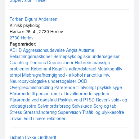
Supervision
Trivsel
Torben Bigum Andersen
Klinisk psykolog
Hørkær 26, 4., 2730 Herlev
2730 Herlev
Fagområder:
ADHD
Aggressionsudøvelse
Angst
Autisme
Belastningsreaktioner
Børnepsykologiske undersøgelser
Coaching
Demens
Depressioner
Helbredsmæssige
problemer
Købemani
Kognitiv adfærdsterapi
Metakognitiv
terapi
Misbrug/afhængighed - alkohol narkotika mv.
Neuropsykologiske undersøgelser
OCD
Overgreb/mishandling
Pårørende til alvorligt psykisk syge
Pårørende til person ramt af invaliderende sygdom
Pårørende ved dødsfald
Psykisk vold
PTSD
Røveri- vold- og
voldtægtsofre
Selvmordsforsøg
Selvskade
Sorg og tab
Stress
Stresshåndtering
Supervision
Trafik- og ulykkesofre
Trivsel
Vold i nære relationer
Lisbeth Lykke Lindhardt