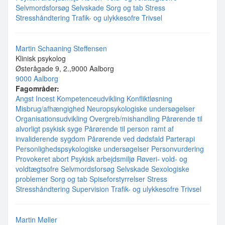
Selvmordsforsøg
Selvskade
Sorg og tab
Stress
Stresshåndtering
Trafik- og ulykkesofre
Trivsel
Martin Schaaning Steffensen
Klinisk psykolog
Østerågade 9, 2.,9000 Aalborg
9000 Aalborg
Fagområder:
Angst
Incest
Kompetenceudvikling
Konfliktløsning
Misbrug/afhængighed
Neuropsykologiske undersøgelser
Organisationsudvikling
Overgreb/mishandling
Pårørende til
alvorligt psykisk syge
Pårørende til person ramt af
invaliderende sygdom
Pårørende ved dødsfald
Parterapi
Personlighedspsykologiske undersøgelser
Personvurdering
Provokeret abort
Psykisk arbejdsmiljø
Røveri- vold- og
voldtægtsofre
Selvmordsforsøg
Selvskade
Sexologiske
problemer
Sorg og tab
Spiseforstyrrelser
Stress
Stresshåndtering
Supervision
Trafik- og ulykkesofre
Trivsel
Martin Møller