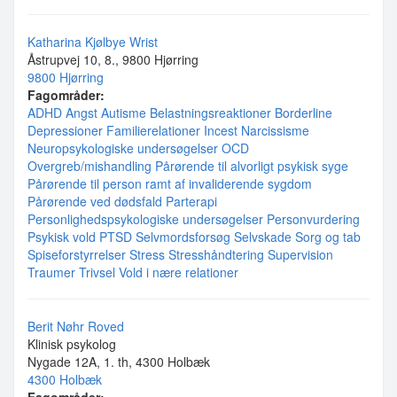
Katharina Kjølbye Wrist
Åstrupvej 10, 8., 9800 Hjørring
9800 Hjørring
Fagområder:
ADHD
Angst
Autisme
Belastningsreaktioner
Borderline
Depressioner
Familierelationer
Incest
Narcissisme
Neuropsykologiske undersøgelser
OCD
Overgreb/mishandling
Pårørende til alvorligt psykisk syge
Pårørende til person ramt af invaliderende sygdom
Pårørende ved dødsfald
Parterapi
Personlighedspsykologiske undersøgelser
Personvurdering
Psykisk vold
PTSD
Selvmordsforsøg
Selvskade
Sorg og tab
Spiseforstyrrelser
Stress
Stresshåndtering
Supervision
Traumer
Trivsel
Vold i nære relationer
Berit Nøhr Roved
Klinisk psykolog
Nygade 12A, 1. th, 4300 Holbæk
4300 Holbæk