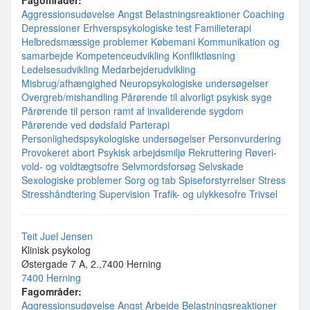
Fagområder:
Aggressionsudøvelse
Angst
Belastningsreaktioner
Coaching
Depressioner
Erhverspsykologiske test
Familieterapi
Helbredsmæssige problemer
Købemani
Kommunikation og
samarbejde
Kompetenceudvikling
Konfliktløsning
Ledelsesudvikling
Medarbejderudvikling
Misbrug/afhængighed
Neuropsykologiske undersøgelser
Overgreb/mishandling
Pårørende til alvorligt psykisk syge
Pårørende til person ramt af invaliderende sygdom
Pårørende ved dødsfald
Parterapi
Personlighedspsykologiske undersøgelser
Personvurdering
Provokeret abort
Psykisk arbejdsmiljø
Rekruttering
Røveri-
vold- og voldtægtsofre
Selvmordsforsøg
Selvskade
Sexologiske problemer
Sorg og tab
Spiseforstyrrelser
Stress
Stresshåndtering
Supervision
Trafik- og ulykkesofre
Trivsel
Teit Juel Jensen
Klinisk psykolog
Østergade 7 A, 2.,7400 Herning
7400 Herning
Fagområder:
Aggressionsudøvelse
Angst
Arbejde
Belastningsreaktioner