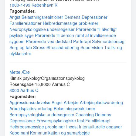
1000-1499 København K
Fagområder:
Angst
Belastningsreaktioner
Demens
Depressioner
Familierelationer
Helbredsmæssige problemer
Neuropsykologiske undersøgelser
Pårørende til alvorligt
psykisk syge
Pårørende til person ramt af invaliderende
sygdom
Pårørende ved dødsfald
Parterapi
Selvmordsforsøg
Sorg og tab
Stress
Stresshåndtering
Supervision
Trafik- og
ulykkesofre
Mette Ærø
Klinisk psykolog/Organisationspsykolog
Rosensgade 15,8000 Aarhus C
8000 Aarhus C
Fagområder:
Aggressionsudøvelse
Angst
Arbejde
Arbejdspladsvurdering
Arbejdspladsvurdering
Belastningsreaktioner
Børnepsykologiske undersøgelser
Coaching
Demens
Depressioner
Erhverspsykologiske test
Familieterapi
Helbredsmæssige problemer
Incest
Interkulturelle opgaver
Købemani
Kommunikation og samarbejde