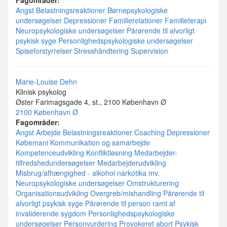
Fagområder:
Angst
Belastningsreaktioner
Børnepsykologiske
undersøgelser
Depressioner
Familierelationer
Familieterapi
Neuropsykologiske undersøgelser
Pårørende til alvorligt
psykisk syge
Personlighedspsykologiske undersøgelser
Spiseforstyrrelser
Stresshåndtering
Supervision
Marie-Louise Dehn
Klinisk psykolog
Øster Farimagsgade 4, st., 2100 København Ø
2100 København Ø
Fagområder:
Angst
Arbejde
Belastningsreaktioner
Coaching
Depressioner
Købemani
Kommunikation og samarbejde
Kompetenceudvikling
Konfliktløsning
Medarbejder-
tilfredshedundersøgelser
Medarbejderudvikling
Misbrug/afhængighed - alkohol narkotika mv.
Neuropsykologiske undersøgelser
Omstrukturering
Organisationsudvikling
Overgreb/mishandling
Pårørende til
alvorligt psykisk syge
Pårørende til person ramt af
invaliderende sygdom
Personlighedspsykologiske
undersøgelser
Personvurdering
Provokeret abort
Psykisk