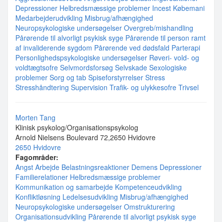
Depressioner
Helbredsmæssige problemer
Incest
Købemani
Medarbejderudvikling
Misbrug/afhængighed
Neuropsykologiske undersøgelser
Overgreb/mishandling
Pårørende til alvorligt psykisk syge
Pårørende til person ramt
af invaliderende sygdom
Pårørende ved dødsfald
Parterapi
Personlighedspsykologiske undersøgelser
Røveri- vold- og
voldtægtsofre
Selvmordsforsøg
Selvskade
Sexologiske
problemer
Sorg og tab
Spiseforstyrrelser
Stress
Stresshåndtering
Supervision
Trafik- og ulykkesofre
Trivsel
Morten Tang
Klinisk psykolog/Organisationspsykolog
Arnold Nielsens Boulevard 72,2650 Hvidovre
2650 Hvidovre
Fagområder:
Angst
Arbejde
Belastningsreaktioner
Demens
Depressioner
Familierelationer
Helbredsmæssige problemer
Kommunikation og samarbejde
Kompetenceudvikling
Konfliktløsning
Ledelsesudvikling
Misbrug/afhængighed
Neuropsykologiske undersøgelser
Omstrukturering
Organisationsudvikling
Pårørende til alvorligt psykisk syge