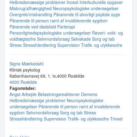
Helbredsmæssige problemer
Incest
Interkulturelle opgaver
Misbrug/afhængighed
Neuropsykologiske undersøgelser
Overgreb/mishandling
Pårørende til alvorligt psykisk syge
Pårørende til person ramt af invaliderende sygdom
Pårørende ved dødsfald
Parterapi
Personlighedspsykologiske undersøgelser
Røveri- vold- og
voldtægtsofre
Selvmordsforsøg
Selvskade
Sorg og tab
Stress
Stresshåndtering
Supervision
Trafik- og ulykkesofre
Signe Mærkedahl
Klinisk psykolog
Københavnsvej 69, 1. tv,4000 Roskilde
4000 Roskilde
Fagområder:
Angst
Arbejde
Belastningsreaktioner
Demens
Helbredsmæssige problemer
Neuropsykologiske
undersøgelser
Pårørende til person ramt af invaliderende
sygdom
Selvmordsforsøg
Sorg og tab
Stress
Stresshåndtering
Supervision
Trafik- og ulykkesofre
Trivsel