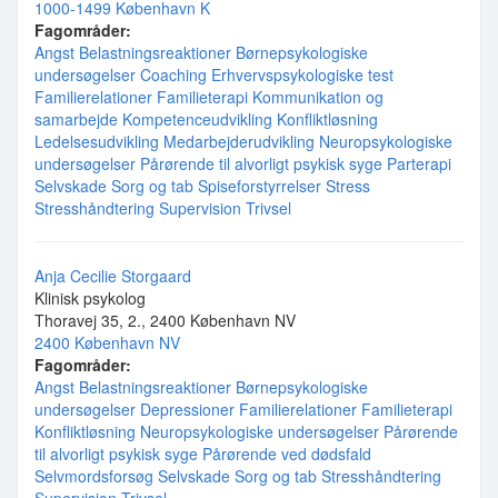
1000-1499 København K
Fagområder:
Angst
Belastningsreaktioner
Børnepsykologiske
undersøgelser
Coaching
Erhvervspsykologiske test
Familierelationer
Familieterapi
Kommunikation og
samarbejde
Kompetenceudvikling
Konfliktløsning
Ledelsesudvikling
Medarbejderudvikling
Neuropsykologiske
undersøgelser
Pårørende til alvorligt psykisk syge
Parterapi
Selvskade
Sorg og tab
Spiseforstyrrelser
Stress
Stresshåndtering
Supervision
Trivsel
Anja Cecilie Storgaard
Klinisk psykolog
Thoravej 35, 2., 2400 København NV
2400 København NV
Fagområder:
Angst
Belastningsreaktioner
Børnepsykologiske
undersøgelser
Depressioner
Familierelationer
Familieterapi
Konfliktløsning
Neuropsykologiske undersøgelser
Pårørende
til alvorligt psykisk syge
Pårørende ved dødsfald
Selvmordsforsøg
Selvskade
Sorg og tab
Stresshåndtering