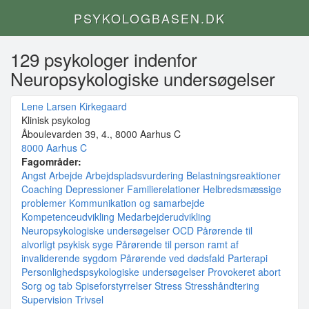
PSYKOLOGBASEN.DK
129 psykologer indenfor
Neuropsykologiske undersøgelser
Lene Larsen Kirkegaard
Klinisk psykolog
Åboulevarden 39, 4., 8000 Aarhus C
8000 Aarhus C
Fagområder:
Angst
Arbejde
Arbejdspladsvurdering
Belastningsreaktioner
Coaching
Depressioner
Familierelationer
Helbredsmæssige
problemer
Kommunikation og samarbejde
Kompetenceudvikling
Medarbejderudvikling
Neuropsykologiske undersøgelser
OCD
Pårørende til
alvorligt psykisk syge
Pårørende til person ramt af
invaliderende sygdom
Pårørende ved dødsfald
Parterapi
Personlighedspsykologiske undersøgelser
Provokeret abort
Sorg og tab
Spiseforstyrrelser
Stress
Stresshåndtering
Supervision
Trivsel