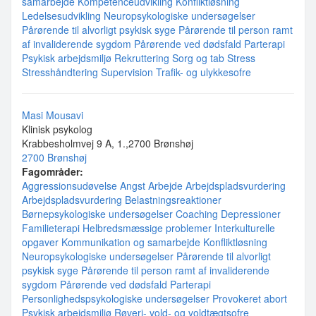
samarbejde
Kompetenceudvikling
Konfliktløsning
Ledelsesudvikling
Neuropsykologiske undersøgelser
Pårørende til alvorligt psykisk syge
Pårørende til person ramt
af invaliderende sygdom
Pårørende ved dødsfald
Parterapi
Psykisk arbejdsmiljø
Rekruttering
Sorg og tab
Stress
Stresshåndtering
Supervision
Trafik- og ulykkesofre
Masi Mousavi
Klinisk psykolog
Krabbesholmvej 9 A, 1.,2700 Brønshøj
2700 Brønshøj
Fagområder:
Aggressionsudøvelse
Angst
Arbejde
Arbejdspladsvurdering
Arbejdspladsvurdering
Belastningsreaktioner
Børnepsykologiske undersøgelser
Coaching
Depressioner
Familieterapi
Helbredsmæssige problemer
Interkulturelle
opgaver
Kommunikation og samarbejde
Konfliktløsning
Neuropsykologiske undersøgelser
Pårørende til alvorligt
psykisk syge
Pårørende til person ramt af invaliderende
sygdom
Pårørende ved dødsfald
Parterapi
Personlighedspsykologiske undersøgelser
Provokeret abort
Psykisk arbejdsmiljø
Røveri- vold- og voldtægtsofre