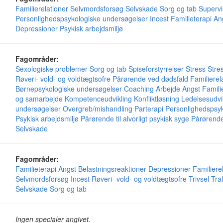
Familierelationer
Selvmordsforsøg
Selvskade
Sorg og tab
Supervi
Personlighedspsykologiske undersøgelser
Incest
Familieterapi
An
Depressioner
Psykisk arbejdsmiljø
Fagområder:
Sexologiske problemer
Sorg og tab
Spiseforstyrrelser
Stress
Stre
Røveri- vold- og voldtægtsofre
Pårørende ved dødsfald
Familierel
Børnepsykologiske undersøgelser
Coaching
Arbejde
Angst
Famili
og samarbejde
Kompetenceudvikling
Konfliktløsning
Ledelsesudvi
undersøgelser
Overgreb/mishandling
Parterapi
Personlighedspsyk
Psykisk arbejdsmiljø
Pårørende til alvorligt psykisk syge
Pårørende
Selvskade
Fagområder:
Familieterapi
Angst
Belastningsreaktioner
Depressioner
Familiere
Selvmordsforsøg
Incest
Røveri- vold- og voldtægtsofre
Trivsel
Tra
Selvskade
Sorg og tab
Ingen specialer angivet.