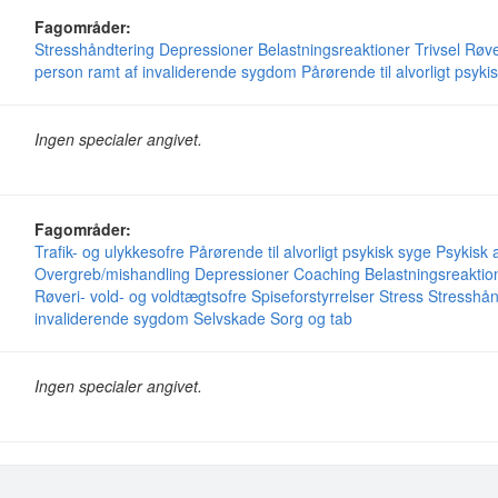
Fagområder:
Stresshåndtering
Depressioner
Belastningsreaktioner
Trivsel
Røve
person ramt af invaliderende sygdom
Pårørende til alvorligt psyki
Ingen specialer angivet.
Fagområder:
Trafik- og ulykkesofre
Pårørende til alvorligt psykisk syge
Psykisk 
Overgreb/mishandling
Depressioner
Coaching
Belastningsreaktio
Røveri- vold- og voldtægtsofre
Spiseforstyrrelser
Stress
Stresshån
invaliderende sygdom
Selvskade
Sorg og tab
Ingen specialer angivet.