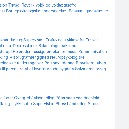
sion
Trivsel
Røveri- vold- og voldtægtsofre
gst
Børnepsykologiske undersøgelser
Belastningsreaktioner
sshåndtering
Supervision
Trafik- og ulykkesofre
Trivsel
ationer
Depressioner
Belastningsreaktioner
eterapi
Helbredsmæssige problemer
Incest
Kommunikation
kling
Misbrug/afhængighed
Neuropsykologiske
ologiske undersøgelser
Personvurdering
Provokeret abort
 til person ramt af invaliderende sygdom
Selvmordsforsøg
lationer
Overgreb/mishandling
Pårørende ved dødsfald
fik- og ulykkesofre
Supervision
Stresshåndtering
Stress