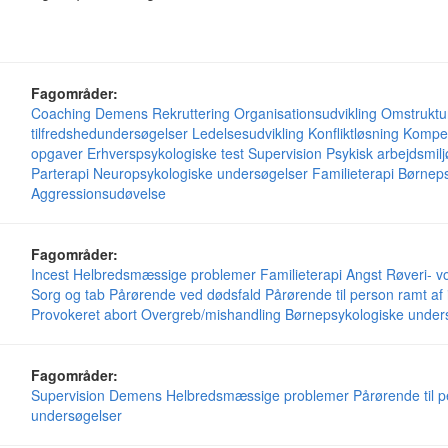
Fagområder:
Coaching
Demens
Rekruttering
Organisationsudvikling
Omstruktu
tilfredshedundersøgelser
Ledelsesudvikling
Konfliktløsning
Kompet
opgaver
Erhverspsykologiske test
Supervision
Psykisk arbejdsmilj
Parterapi
Neuropsykologiske undersøgelser
Familieterapi
Børneps
Aggressionsudøvelse
Fagområder:
Incest
Helbredsmæssige problemer
Familieterapi
Angst
Røveri- v
Sorg og tab
Pårørende ved dødsfald
Pårørende til person ramt a
Provokeret abort
Overgreb/mishandling
Børnepsykologiske under
Fagområder:
Supervision
Demens
Helbredsmæssige problemer
Pårørende til 
undersøgelser