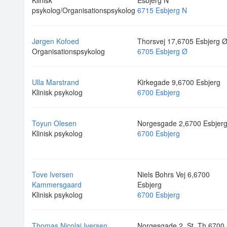
Klinisk
Esbjerg N
psykolog/Organisationspsykolog
6715 Esbjerg N
Jørgen Kofoed
Thorsvej 17,6705 Esbjerg 
Organisationspsykolog
6705 Esbjerg Ø
Ulla Marstrand
Kirkegade 9,6700 Esbjerg
Klinisk psykolog
6700 Esbjerg
Toyun Olesen
Norgesgade 2,6700 Esbjer
Klinisk psykolog
6700 Esbjerg
Tove Iversen
Niels Bohrs Vej 6,6700
Kammersgaard
Esbjerg
Klinisk psykolog
6700 Esbjerg
Thomas Nicolaj Iversen
Norgesgade 2, St. Th,6700