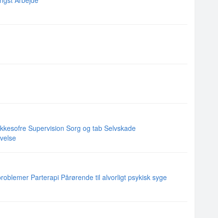
ngst
Arbejde
ykkesofre
Supervision
Sorg og tab
Selvskade
velse
problemer
Parterapi
Pårørende til alvorligt psykisk syge