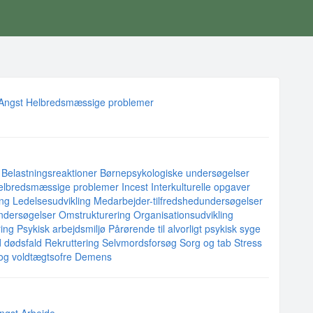
Angst
Helbredsmæssige problemer
Belastningsreaktioner
Børnepsykologiske undersøgelser
elbredsmæssige problemer
Incest
Interkulturelle opgaver
ing
Ledelsesudvikling
Medarbejder-tilfredshedundersøgelser
ndersøgelser
Omstrukturering
Organisationsudvikling
ing
Psykisk arbejdsmiljø
Pårørende til alvorligt psykisk syge
 dødsfald
Rekruttering
Selvmordsforsøg
Sorg og tab
Stress
 og voldtægtsofre
Demens