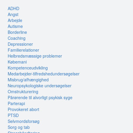
ADHD
Angst
Arbejde
Autisme
Borderline
Coaching
Depressioner
Familierelationer
Helbredsmæssige problemer
Købemani
Kompetenceudvikling
Medarbejder-tilfredshedundersøgelser
Misbrug/afhængighed
Neuropsykologiske undersøgelser
Omstrukturering
Pårørende til alvorligt psykisk syge
Parterapi
Provokeret abort
PTSD
Selvmordsforsøg
Sorg og tab