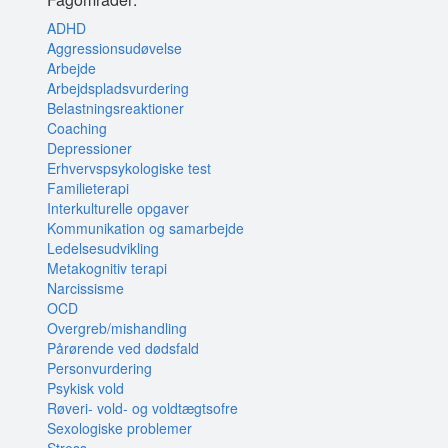
ADHD
Aggressionsudøvelse
Arbejde
Arbejdspladsvurdering
Belastningsreaktioner
Coaching
Depressioner
Erhvervspsykologiske test
Familieterapi
Interkulturelle opgaver
Kommunikation og samarbejde
Ledelsesudvikling
Metakognitiv terapi
Narcissisme
OCD
Overgreb/mishandling
Pårørende ved dødsfald
Personvurdering
Psykisk vold
Røveri- vold- og voldtægtsofre
Sexologiske problemer