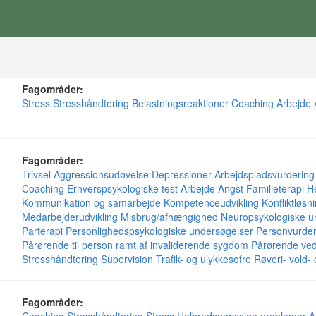
Fagområder:
Stress
Stresshåndtering
Belastningsreaktioner
Coaching
Arbejde
Fagområder:
Trivsel
Aggressionsudøvelse
Depressioner
Arbejdspladsvurdering
Coaching
Erhverspsykologiske test
Arbejde
Angst
Familieterapi
H
Kommunikation og samarbejde
Kompetenceudvikling
Konfliktløsn
Medarbejderudvikling
Misbrug/afhængighed
Neuropsykologiske u
Parterapi
Personlighedspsykologiske undersøgelser
Personvurder
Pårørende til person ramt af invaliderende sygdom
Pårørende ved
Stresshåndtering
Supervision
Trafik- og ulykkesofre
Røveri- vold-
Fagområder: