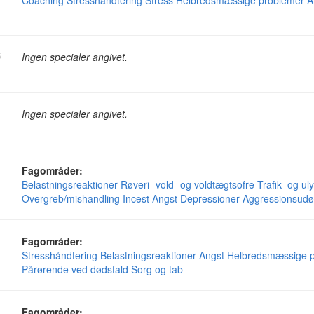
Coaching
Stresshåndtering
Stress
Helbredsmæssige problemer
A
Ø
Ingen specialer angivet.
Ingen specialer angivet.
g
Fagområder:
Belastningsreaktioner
Røveri- vold- og voldtægtsofre
Trafik- og ul
Overgreb/mishandling
Incest
Angst
Depressioner
Aggressionsudø
Fagområder:
Stresshåndtering
Belastningsreaktioner
Angst
Helbredsmæssige 
Pårørende ved dødsfald
Sorg og tab
Fagområder: