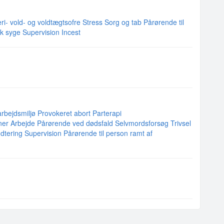
ri- vold- og voldtægtsofre
Stress
Sorg og tab
Pårørende til
sk syge
Supervision
Incest
arbejdsmiljø
Provokeret abort
Parterapi
ner
Arbejde
Pårørende ved dødsfald
Selvmordsforsøg
Trivsel
dtering
Supervision
Pårørende til person ramt af