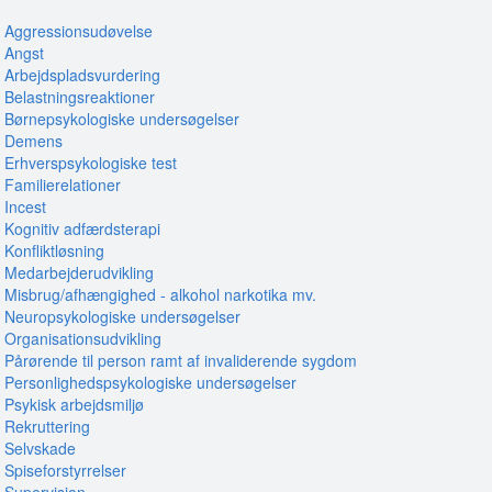
Aggressionsudøvelse
Angst
Arbejdspladsvurdering
Belastningsreaktioner
Børnepsykologiske undersøgelser
Demens
Erhverspsykologiske test
Familierelationer
Incest
Kognitiv adfærdsterapi
Konfliktløsning
Medarbejderudvikling
Misbrug/afhængighed - alkohol narkotika mv.
Neuropsykologiske undersøgelser
Organisationsudvikling
Pårørende til person ramt af invaliderende sygdom
Personlighedspsykologiske undersøgelser
Psykisk arbejdsmiljø
Rekruttering
Selvskade
Spiseforstyrrelser