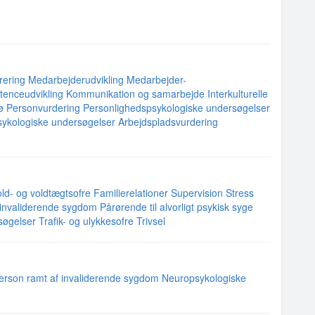
rering
Medarbejderudvikling
Medarbejder-
enceudvikling
Kommunikation og samarbejde
Interkulturelle
ø
Personvurdering
Personlighedspsykologiske undersøgelser
ykologiske undersøgelser
Arbejdspladsvurdering
old- og voldtægtsofre
Familierelationer
Supervision
Stress
f invaliderende sygdom
Pårørende til alvorligt psykisk syge
søgelser
Trafik- og ulykkesofre
Trivsel
person ramt af invaliderende sygdom
Neuropsykologiske