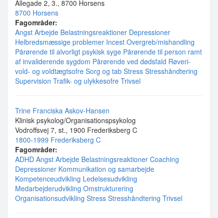
Allegade 2, 3., 8700 Horsens
8700 Horsens
Fagområder:
Angst
Arbejde
Belastningsreaktioner
Depressioner
Helbredsmæssige problemer
Incest
Overgreb/mishandling
Pårørende til alvorligt psykisk syge
Pårørende til person ramt
af invaliderende sygdom
Pårørende ved dødsfald
Røveri-
vold- og voldtægtsofre
Sorg og tab
Stress
Stresshåndtering
Supervision
Trafik- og ulykkesofre
Trivsel
Trine Franciska Askov-Hansen
Klinisk psykolog/Organisationspsykolog
Vodroffsvej 7, st., 1900 Frederiksberg C
1800-1999 Frederiksberg C
Fagområder:
ADHD
Angst
Arbejde
Belastningsreaktioner
Coaching
Depressioner
Kommunikation og samarbejde
Kompetenceudvikling
Ledelsesudvikling
Medarbejderudvikling
Omstrukturering
Organisationsudvikling
Stress
Stresshåndtering
Trivsel