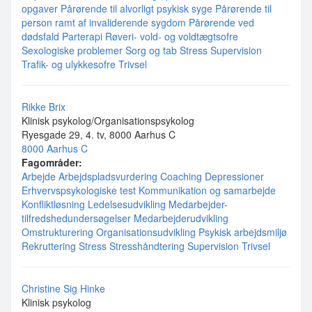
opgaver
Pårørende til alvorligt psykisk syge
Pårørende til
person ramt af invaliderende sygdom
Pårørende ved
dødsfald
Parterapi
Røveri- vold- og voldtægtsofre
Sexologiske problemer
Sorg og tab
Stress
Supervision
Trafik- og ulykkesofre
Trivsel
Rikke Brix
Klinisk psykolog/Organisationspsykolog
Ryesgade 29, 4. tv, 8000 Aarhus C
8000 Aarhus C
Fagområder:
Arbejde
Arbejdspladsvurdering
Coaching
Depressioner
Erhvervspsykologiske test
Kommunikation og samarbejde
Konfliktløsning
Ledelsesudvikling
Medarbejder-
tilfredshedundersøgelser
Medarbejderudvikling
Omstrukturering
Organisationsudvikling
Psykisk arbejdsmiljø
Rekruttering
Stress
Stresshåndtering
Supervision
Trivsel
Christine Sig Hinke
Klinisk psykolog