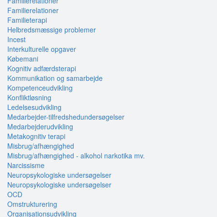
Familierelationer
Familierelationer
Familieterapi
Helbredsmæssige problemer
Incest
Interkulturelle opgaver
Købemani
Kognitiv adfærdsterapi
Kommunikation og samarbejde
Kompetenceudvikling
Konfliktløsning
Ledelsesudvikling
Medarbejder-tilfredshedundersøgelser
Medarbejderudvikling
Metakognitiv terapi
Misbrug/afhængighed
Misbrug/afhængighed - alkohol narkotika mv.
Narcissisme
Neuropsykologiske undersøgelser
Neuropsykologiske undersøgelser
OCD
Omstrukturering
Organisationsudvikling