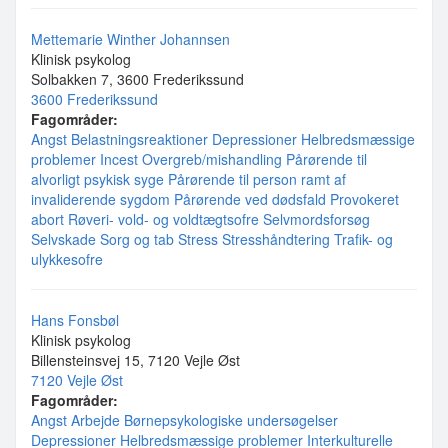
Mettemarie Winther Johannsen
Klinisk psykolog
Solbakken 7, 3600 Frederikssund
3600 Frederikssund
Fagområder:
Angst
Belastningsreaktioner
Depressioner
Helbredsmæssige
problemer
Incest
Overgreb/mishandling
Pårørende til
alvorligt psykisk syge
Pårørende til person ramt af
invaliderende sygdom
Pårørende ved dødsfald
Provokeret
abort
Røveri- vold- og voldtægtsofre
Selvmordsforsøg
Selvskade
Sorg og tab
Stress
Stresshåndtering
Trafik- og
ulykkesofre
Hans Fonsbøl
Klinisk psykolog
Billensteinsvej 15, 7120 Vejle Øst
7120 Vejle Øst
Fagområder:
Angst
Arbejde
Børnepsykologiske undersøgelser
Depressioner
Helbredsmæssige problemer
Interkulturelle