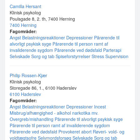
Camilla Hersant
Klinisk psykolog
Poulsgade 8, 2. th, 7400 Herning
7400 Herning
Fagområder:
Angst
Belastningsreaktioner
Depressioner
Pårørende til
alvorligt psykisk syge
Pårørende til person ramt af
invaliderende sygdom
Pårørende ved dødsfald
Parterapi
Selvskade
Sorg og tab
Spiseforstyrrelser
Stress
Supervision
Philip Rossen-Kjær
Klinisk psykolog
Storegade 86, 1., 6100 Haderslev
6100 Haderslev
Fagområder:
Angst
Belastningsreaktioner
Depressioner
Incest
Misbrug/afhængighed - alkohol narkotika mv.
Overgreb/mishandling
Pårørende til alvorligt psykisk syge
Pårørende til person ramt af invaliderende sygdom
Pårørende ved dødsfald
Provokeret abort
Røveri- vold- og
voldtægtsofre
Selvmordsforsøg
Selvskade
Sorg og tab