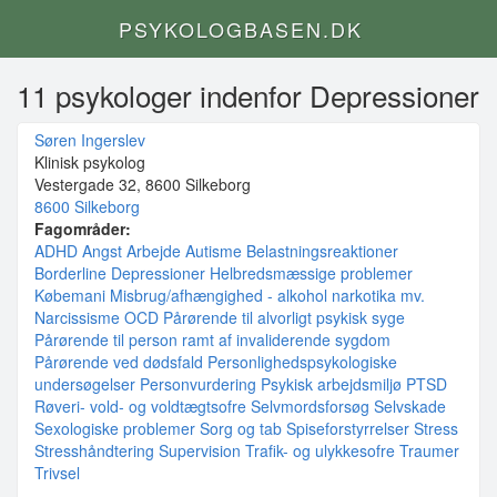
PSYKOLOGBASEN.DK
11 psykologer indenfor Depressioner
Søren Ingerslev
Klinisk psykolog
Vestergade 32, 8600 Silkeborg
8600 Silkeborg
Fagområder:
ADHD
Angst
Arbejde
Autisme
Belastningsreaktioner
Borderline
Depressioner
Helbredsmæssige problemer
Købemani
Misbrug/afhængighed - alkohol narkotika mv.
Narcissisme
OCD
Pårørende til alvorligt psykisk syge
Pårørende til person ramt af invaliderende sygdom
Pårørende ved dødsfald
Personlighedspsykologiske
undersøgelser
Personvurdering
Psykisk arbejdsmiljø
PTSD
Røveri- vold- og voldtægtsofre
Selvmordsforsøg
Selvskade
Sexologiske problemer
Sorg og tab
Spiseforstyrrelser
Stress
Stresshåndtering
Supervision
Trafik- og ulykkesofre
Traumer
Trivsel