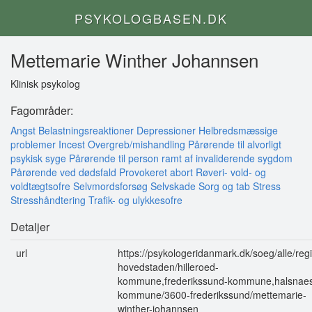
PSYKOLOGBASEN.DK
Mettemarie Winther Johannsen
Klinisk psykolog
Fagområder:
Angst
Belastningsreaktioner
Depressioner
Helbredsmæssige
problemer
Incest
Overgreb/mishandling
Pårørende til alvorligt
psykisk syge
Pårørende til person ramt af invaliderende sygdom
Pårørende ved dødsfald
Provokeret abort
Røveri- vold- og
voldtægtsofre
Selvmordsforsøg
Selvskade
Sorg og tab
Stress
Stresshåndtering
Trafik- og ulykkesofre
Detaljer
url
https://psykologeridanmark.dk/soeg/alle/reg
hovedstaden/hilleroed-
kommune,frederikssund-kommune,halsnae
kommune/3600-frederikssund/mettemarie-
winther-johannsen