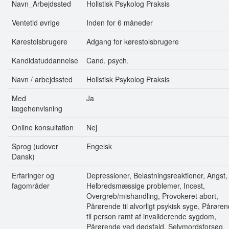
Navn_Arbejdssted
Holistisk Psykolog Praksis
Ventetid øvrige
Inden for 6 måneder
Kørestolsbrugere
Adgang for kørestolsbrugere
Kandidatuddannelse
Cand. psych.
Navn / arbejdssted
Holistisk Psykolog Praksis
Med
Ja
lægehenvisning
Online konsultation
Nej
Sprog (udover
Engelsk
Dansk)
Erfaringer og
Depressioner, Belastningsreaktioner, Angst,
fagområder
Helbredsmæssige problemer, Incest,
Overgreb/mishandling, Provokeret abort,
Pårørende til alvorligt psykisk syge, Pårøre
til person ramt af invaliderende sygdom,
Pårørende ved dødsfald, Selvmordsforsøg,