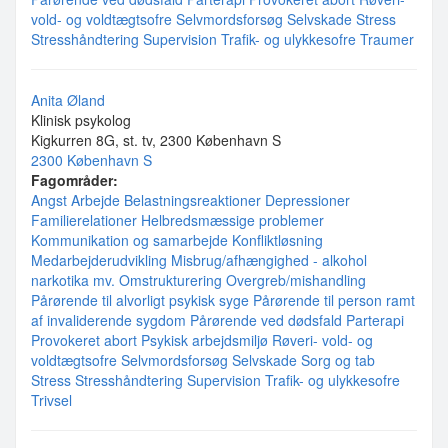
vold- og voldtægtsofre
Selvmordsforsøg
Selvskade
Stress
Stresshåndtering
Supervision
Trafik- og ulykkesofre
Traumer
Anita Øland
Klinisk psykolog
Kigkurren 8G, st. tv, 2300 København S
2300 København S
Fagområder:
Angst
Arbejde
Belastningsreaktioner
Depressioner
Familierelationer
Helbredsmæssige problemer
Kommunikation og samarbejde
Konfliktløsning
Medarbejderudvikling
Misbrug/afhængighed - alkohol
narkotika mv.
Omstrukturering
Overgreb/mishandling
Pårørende til alvorligt psykisk syge
Pårørende til person ramt
af invaliderende sygdom
Pårørende ved dødsfald
Parterapi
Provokeret abort
Psykisk arbejdsmiljø
Røveri- vold- og
voldtægtsofre
Selvmordsforsøg
Selvskade
Sorg og tab
Stress
Stresshåndtering
Supervision
Trafik- og ulykkesofre
Trivsel