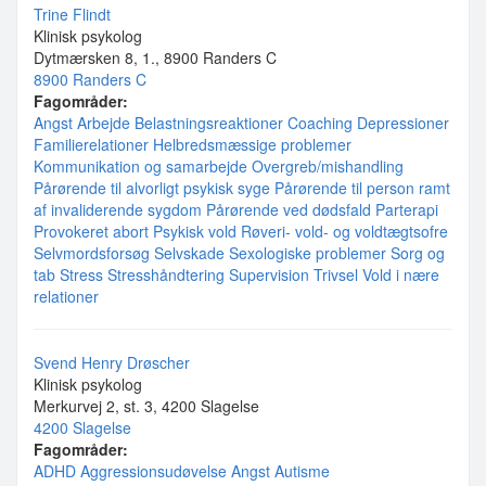
Trine Flindt
Klinisk psykolog
Dytmærsken 8, 1., 8900 Randers C
8900 Randers C
Fagområder:
Angst
Arbejde
Belastningsreaktioner
Coaching
Depressioner
Familierelationer
Helbredsmæssige problemer
Kommunikation og samarbejde
Overgreb/mishandling
Pårørende til alvorligt psykisk syge
Pårørende til person ramt
af invaliderende sygdom
Pårørende ved dødsfald
Parterapi
Provokeret abort
Psykisk vold
Røveri- vold- og voldtægtsofre
Selvmordsforsøg
Selvskade
Sexologiske problemer
Sorg og
tab
Stress
Stresshåndtering
Supervision
Trivsel
Vold i nære
relationer
Svend Henry Drøscher
Klinisk psykolog
Merkurvej 2, st. 3, 4200 Slagelse
4200 Slagelse
Fagområder:
ADHD
Aggressionsudøvelse
Angst
Autisme