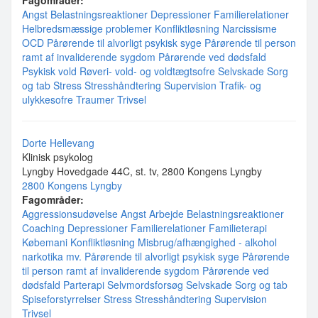
Fagområder:
Angst
Belastningsreaktioner
Depressioner
Familierelationer
Helbredsmæssige problemer
Konfliktløsning
Narcissisme
OCD
Pårørende til alvorligt psykisk syge
Pårørende til person
ramt af invaliderende sygdom
Pårørende ved dødsfald
Psykisk vold
Røveri- vold- og voldtægtsofre
Selvskade
Sorg
og tab
Stress
Stresshåndtering
Supervision
Trafik- og
ulykkesofre
Traumer
Trivsel
Dorte Hellevang
Klinisk psykolog
Lyngby Hovedgade 44C, st. tv, 2800 Kongens Lyngby
2800 Kongens Lyngby
Fagområder:
Aggressionsudøvelse
Angst
Arbejde
Belastningsreaktioner
Coaching
Depressioner
Familierelationer
Familieterapi
Købemani
Konfliktløsning
Misbrug/afhængighed - alkohol
narkotika mv.
Pårørende til alvorligt psykisk syge
Pårørende
til person ramt af invaliderende sygdom
Pårørende ved
dødsfald
Parterapi
Selvmordsforsøg
Selvskade
Sorg og tab
Spiseforstyrrelser
Stress
Stresshåndtering
Supervision
Trivsel