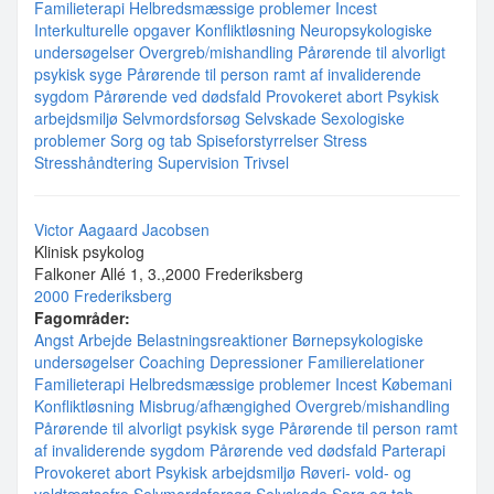
Familieterapi
Helbredsmæssige problemer
Incest
Interkulturelle opgaver
Konfliktløsning
Neuropsykologiske
undersøgelser
Overgreb/mishandling
Pårørende til alvorligt
psykisk syge
Pårørende til person ramt af invaliderende
sygdom
Pårørende ved dødsfald
Provokeret abort
Psykisk
arbejdsmiljø
Selvmordsforsøg
Selvskade
Sexologiske
problemer
Sorg og tab
Spiseforstyrrelser
Stress
Stresshåndtering
Supervision
Trivsel
Victor Aagaard Jacobsen
Klinisk psykolog
Falkoner Allé 1, 3.,2000 Frederiksberg
2000 Frederiksberg
Fagområder:
Angst
Arbejde
Belastningsreaktioner
Børnepsykologiske
undersøgelser
Coaching
Depressioner
Familierelationer
Familieterapi
Helbredsmæssige problemer
Incest
Købemani
Konfliktløsning
Misbrug/afhængighed
Overgreb/mishandling
Pårørende til alvorligt psykisk syge
Pårørende til person ramt
af invaliderende sygdom
Pårørende ved dødsfald
Parterapi
Provokeret abort
Psykisk arbejdsmiljø
Røveri- vold- og