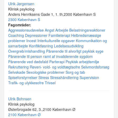
Ulrik Jørgensen
Klinisk psykolog
Anders Henriksens Gade 1, 1. th,2300 København S
2300 København S
Fagområder:
Aggressionsudøvelse
Angst
Arbejde
Belastningsreaktioner
Coaching
Depressioner
Familieterapi
Helbredsmæssige
problemer
Incest
Interkulturelle opgaver
Kommunikation og
samarbejde
Konfliktløsning
Ledelsesudvikling
Overgreb/mishandling
Pårørende til alvorligt psykisk syge
Pårørende til person ramt af invaliderende sygdom
Pårørende ved dødsfald
Parterapi
Psykisk arbejdsmiljø
Rekruttering
Røveri- vold- og voldtægtsofre
Selvmordsforsøg
Selvskade
Sexologiske problemer
Sorg og tab
Spiseforstyrrelser
Stress
Stresshåndtering
Supervision
Trafik- og ulykkesofre
Trivsel
Ulrik Bohnsen
Klinisk psykolog
Østerbrogade 62, 3.,2100 København Ø
2100 København Ø