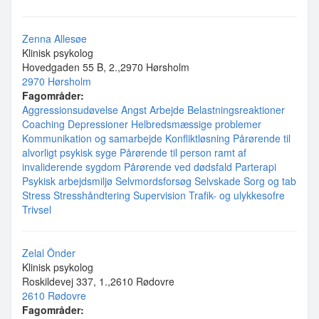
Zenna Allesøe
Klinisk psykolog
Hovedgaden 55 B, 2.,2970 Hørsholm
2970 Hørsholm
Fagområder:
Aggressionsudøvelse
Angst
Arbejde
Belastningsreaktioner
Coaching
Depressioner
Helbredsmæssige problemer
Kommunikation og samarbejde
Konfliktløsning
Pårørende til
alvorligt psykisk syge
Pårørende til person ramt af
invaliderende sygdom
Pårørende ved dødsfald
Parterapi
Psykisk arbejdsmiljø
Selvmordsforsøg
Selvskade
Sorg og tab
Stress
Stresshåndtering
Supervision
Trafik- og ulykkesofre
Trivsel
Zelal Önder
Klinisk psykolog
Roskildevej 337, 1.,2610 Rødovre
2610 Rødovre
Fagområder: