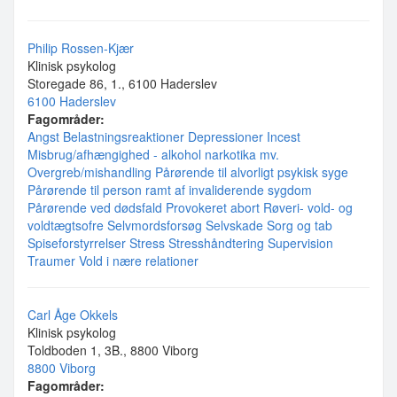
Philip Rossen-Kjær
Klinisk psykolog
Storegade 86, 1., 6100 Haderslev
6100 Haderslev
Fagområder:
Angst
Belastningsreaktioner
Depressioner
Incest
Misbrug/afhængighed - alkohol narkotika mv.
Overgreb/mishandling
Pårørende til alvorligt psykisk syge
Pårørende til person ramt af invaliderende sygdom
Pårørende ved dødsfald
Provokeret abort
Røveri- vold- og
voldtægtsofre
Selvmordsforsøg
Selvskade
Sorg og tab
Spiseforstyrrelser
Stress
Stresshåndtering
Supervision
Traumer
Vold i nære relationer
Carl Åge Okkels
Klinisk psykolog
Toldboden 1, 3B., 8800 Viborg
8800 Viborg
Fagområder: