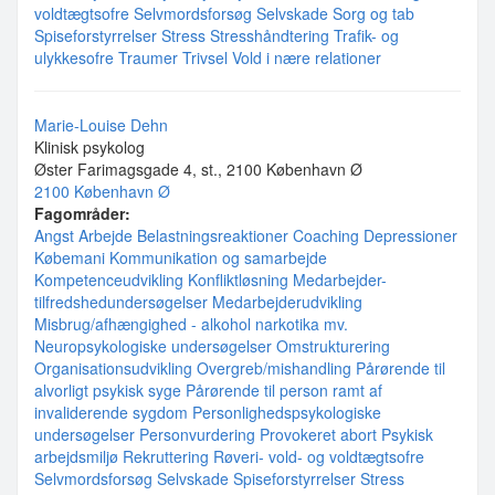
voldtægtsofre
Selvmordsforsøg
Selvskade
Sorg og tab
Spiseforstyrrelser
Stress
Stresshåndtering
Trafik- og
ulykkesofre
Traumer
Trivsel
Vold i nære relationer
Marie-Louise Dehn
Klinisk psykolog
Øster Farimagsgade 4, st., 2100 København Ø
2100 København Ø
Fagområder:
Angst
Arbejde
Belastningsreaktioner
Coaching
Depressioner
Købemani
Kommunikation og samarbejde
Kompetenceudvikling
Konfliktløsning
Medarbejder-
tilfredshedundersøgelser
Medarbejderudvikling
Misbrug/afhængighed - alkohol narkotika mv.
Neuropsykologiske undersøgelser
Omstrukturering
Organisationsudvikling
Overgreb/mishandling
Pårørende til
alvorligt psykisk syge
Pårørende til person ramt af
invaliderende sygdom
Personlighedspsykologiske
undersøgelser
Personvurdering
Provokeret abort
Psykisk
arbejdsmiljø
Rekruttering
Røveri- vold- og voldtægtsofre
Selvmordsforsøg
Selvskade
Spiseforstyrrelser
Stress