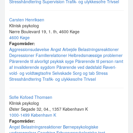
Stresshåndtering
Supervision
Trafik- og ulykkesofre
Trivsel
Carsten Henriksen
Klinisk psykolog
Nørre Boulevard 19, 1. th, 4600 Køge
4600 Køge
Fagområder:
Aggressionsudøvelse
Angst
Arbejde
Belastningsreaktioner
Depressioner
Familierelationer
Helbredsmæssige problemer
Pårørende til alvorligt psykisk syge
Pårørende til person ramt
af invaliderende sygdom
Pårørende ved dødsfald
Røveri-
vold- og voldtægtsofre
Selvskade
Sorg og tab
Stress
Stresshåndtering
Trafik- og ulykkesofre
Trivsel
Sofie Kofoed Thomsen
Klinisk psykolog
Øster Søgade 32, 04., 1357 København K
1000-1499 København K
Fagområder:
Angst
Belastningsreaktioner
Børnepsykologiske
undersøgelser
Coaching
Erhvervspsykologiske test