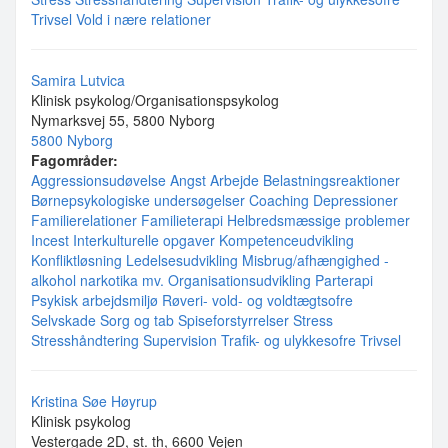
Trivsel
Vold i nære relationer
Samira Lutvica
Klinisk psykolog/Organisationspsykolog
Nymarksvej 55, 5800 Nyborg
5800 Nyborg
Fagområder:
Aggressionsudøvelse
Angst
Arbejde
Belastningsreaktioner
Børnepsykologiske undersøgelser
Coaching
Depressioner
Familierelationer
Familieterapi
Helbredsmæssige problemer
Incest
Interkulturelle opgaver
Kompetenceudvikling
Konfliktløsning
Ledelsesudvikling
Misbrug/afhængighed -
alkohol narkotika mv.
Organisationsudvikling
Parterapi
Psykisk arbejdsmiljø
Røveri- vold- og voldtægtsofre
Selvskade
Sorg og tab
Spiseforstyrrelser
Stress
Stresshåndtering
Supervision
Trafik- og ulykkesofre
Trivsel
Kristina Søe Høyrup
Klinisk psykolog
Vestergade 2D, st. th, 6600 Vejen