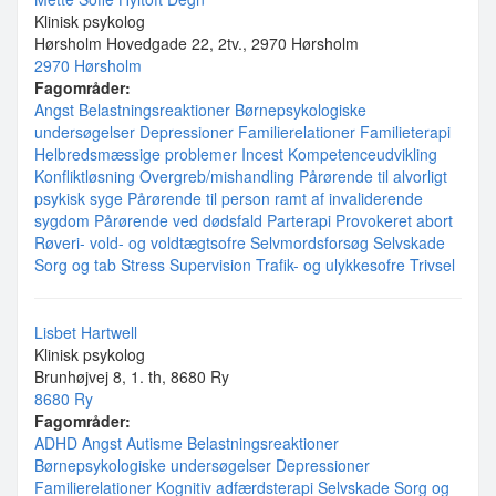
Klinisk psykolog
Hørsholm Hovedgade 22, 2tv., 2970 Hørsholm
2970 Hørsholm
Fagområder:
Angst
Belastningsreaktioner
Børnepsykologiske
undersøgelser
Depressioner
Familierelationer
Familieterapi
Helbredsmæssige problemer
Incest
Kompetenceudvikling
Konfliktløsning
Overgreb/mishandling
Pårørende til alvorligt
psykisk syge
Pårørende til person ramt af invaliderende
sygdom
Pårørende ved dødsfald
Parterapi
Provokeret abort
Røveri- vold- og voldtægtsofre
Selvmordsforsøg
Selvskade
Sorg og tab
Stress
Supervision
Trafik- og ulykkesofre
Trivsel
Lisbet Hartwell
Klinisk psykolog
Brunhøjvej 8, 1. th, 8680 Ry
8680 Ry
Fagområder:
ADHD
Angst
Autisme
Belastningsreaktioner
Børnepsykologiske undersøgelser
Depressioner
Familierelationer
Kognitiv adfærdsterapi
Selvskade
Sorg og