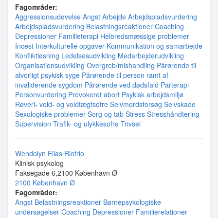
Fagområder:
Aggressionsudøvelse
Angst
Arbejde
Arbejdspladsvurdering
Arbejdspladsvurdering
Belastningsreaktioner
Coaching
Depressioner
Familieterapi
Helbredsmæssige problemer
Incest
Interkulturelle opgaver
Kommunikation og samarbejde
Konfliktløsning
Ledelsesudvikling
Medarbejderudvikling
Organisationsudvikling
Overgreb/mishandling
Pårørende til
alvorligt psykisk syge
Pårørende til person ramt af
invaliderende sygdom
Pårørende ved dødsfald
Parterapi
Personvurdering
Provokeret abort
Psykisk arbejdsmiljø
Røveri- vold- og voldtægtsofre
Selvmordsforsøg
Selvskade
Sexologiske problemer
Sorg og tab
Stress
Stresshåndtering
Supervision
Trafik- og ulykkesofre
Trivsel
Wendolyn Elias Riofrio
Klinisk psykolog
Faksegade 6,2100 København Ø
2100 København Ø
Fagområder:
Angst
Belastningsreaktioner
Børnepsykologiske
undersøgelser
Coaching
Depressioner
Familierelationer