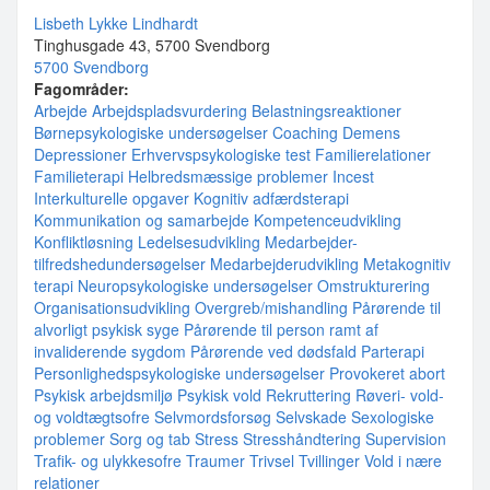
Lisbeth Lykke Lindhardt
Tinghusgade 43, 5700 Svendborg
5700 Svendborg
Fagområder:
Arbejde
Arbejdspladsvurdering
Belastningsreaktioner
Børnepsykologiske undersøgelser
Coaching
Demens
Depressioner
Erhvervspsykologiske test
Familierelationer
Familieterapi
Helbredsmæssige problemer
Incest
Interkulturelle opgaver
Kognitiv adfærdsterapi
Kommunikation og samarbejde
Kompetenceudvikling
Konfliktløsning
Ledelsesudvikling
Medarbejder-
tilfredshedundersøgelser
Medarbejderudvikling
Metakognitiv
terapi
Neuropsykologiske undersøgelser
Omstrukturering
Organisationsudvikling
Overgreb/mishandling
Pårørende til
alvorligt psykisk syge
Pårørende til person ramt af
invaliderende sygdom
Pårørende ved dødsfald
Parterapi
Personlighedspsykologiske undersøgelser
Provokeret abort
Psykisk arbejdsmiljø
Psykisk vold
Rekruttering
Røveri- vold-
og voldtægtsofre
Selvmordsforsøg
Selvskade
Sexologiske
problemer
Sorg og tab
Stress
Stresshåndtering
Supervision
Trafik- og ulykkesofre
Traumer
Trivsel
Tvillinger
Vold i nære
relationer