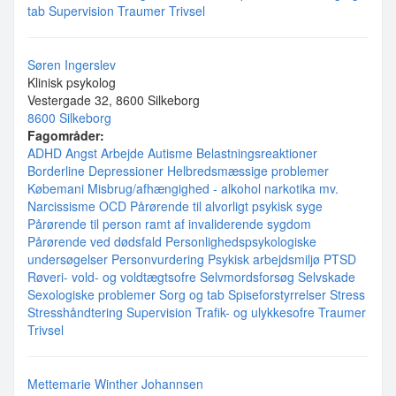
tab
Supervision
Traumer
Trivsel
Søren Ingerslev
Klinisk psykolog
Vestergade 32, 8600 Silkeborg
8600 Silkeborg
Fagområder:
ADHD
Angst
Arbejde
Autisme
Belastningsreaktioner
Borderline
Depressioner
Helbredsmæssige problemer
Købemani
Misbrug/afhængighed - alkohol narkotika mv.
Narcissisme
OCD
Pårørende til alvorligt psykisk syge
Pårørende til person ramt af invaliderende sygdom
Pårørende ved dødsfald
Personlighedspsykologiske
undersøgelser
Personvurdering
Psykisk arbejdsmiljø
PTSD
Røveri- vold- og voldtægtsofre
Selvmordsforsøg
Selvskade
Sexologiske problemer
Sorg og tab
Spiseforstyrrelser
Stress
Stresshåndtering
Supervision
Trafik- og ulykkesofre
Traumer
Trivsel
Mettemarie Winther Johannsen