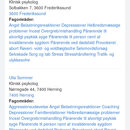
Klinisk psykolog
Solbakken 7, 3600 Frederikssund
3600 Frederikssund
Fagområder:
Angst
Belastningsreaktioner
Depressioner
Helbredsmæssige
problemer
Incest
Overgreb/mishandling
Pårørende til
alvorligt psykisk syge
Pårørende til person ramt af
invaliderende sygdom
Pårørende ved dødsfald
Provokeret
abort
Røveri- vold- og voldtægtsofre
Selvmordsforsøg
Selvskade
Sorg og tab
Stress
Stresshåndtering
Trafik- og
ulykkesofre
Ulla Sommer
Klinisk psykolog
Nørregade 44, 7400 Herning
7400 Herning
Fagområder:
Aggressionsudøvelse
Angst
Belastningsreaktioner
Coaching
Depressioner
Familierelationer
Helbredsmæssige problemer
Incest
Overgreb/mishandling
Pårørende til alvorligt psykisk
syge
Pårørende til person ramt af invaliderende sygdom
Pårørende ved dødsfald
Parterapi
Provokeret abort
Røveri-