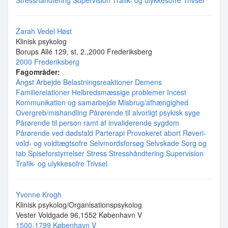
Stresshåndtering
Supervision
Trafik- og ulykkesofre
Trivsel
Zarah Vedel Høst
Klinisk psykolog
Borups Allé 129, st, 2.,2000 Frederiksberg
2000 Frederiksberg
Fagområder:
Angst
Arbejde
Belastningsreaktioner
Demens
Familierelationer
Helbredsmæssige problemer
Incest
Kommunikation og samarbejde
Misbrug/afhængighed
Overgreb/mishandling
Pårørende til alvorligt psykisk syge
Pårørende til person ramt af invaliderende sygdom
Pårørende ved dødsfald
Parterapi
Provokeret abort
Røveri-
vold- og voldtægtsofre
Selvmordsforsøg
Selvskade
Sorg og
tab
Spiseforstyrrelser
Stress
Stresshåndtering
Supervision
Trafik- og ulykkesofre
Trivsel
Yvonne Krogh
Klinisk psykolog/Organisationspsykolog
Vester Voldgade 96,1552 København V
1500-1799 København V