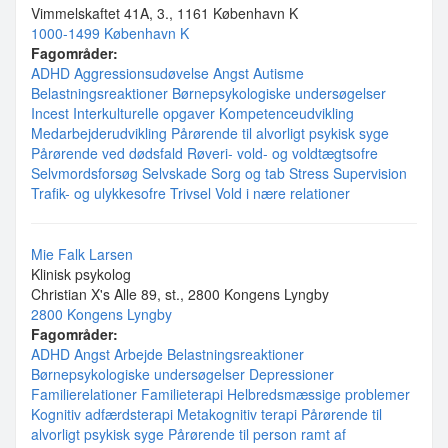
Vimmelskaftet 41A, 3., 1161 København K
1000-1499 København K
Fagområder:
ADHD
Aggressionsudøvelse
Angst
Autisme
Belastningsreaktioner
Børnepsykologiske undersøgelser
Incest
Interkulturelle opgaver
Kompetenceudvikling
Medarbejderudvikling
Pårørende til alvorligt psykisk syge
Pårørende ved dødsfald
Røveri- vold- og voldtægtsofre
Selvmordsforsøg
Selvskade
Sorg og tab
Stress
Supervision
Trafik- og ulykkesofre
Trivsel
Vold i nære relationer
Mie Falk Larsen
Klinisk psykolog
Christian X's Alle 89, st., 2800 Kongens Lyngby
2800 Kongens Lyngby
Fagområder:
ADHD
Angst
Arbejde
Belastningsreaktioner
Børnepsykologiske undersøgelser
Depressioner
Familierelationer
Familieterapi
Helbredsmæssige problemer
Kognitiv adfærdsterapi
Metakognitiv terapi
Pårørende til
alvorligt psykisk syge
Pårørende til person ramt af