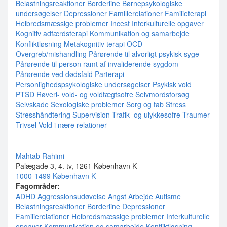
Belastningsreaktioner
Borderline
Børnepsykologiske
undersøgelser
Depressioner
Familierelationer
Familieterapi
Helbredsmæssige problemer
Incest
Interkulturelle opgaver
Kognitiv adfærdsterapi
Kommunikation og samarbejde
Konfliktløsning
Metakognitiv terapi
OCD
Overgreb/mishandling
Pårørende til alvorligt psykisk syge
Pårørende til person ramt af invaliderende sygdom
Pårørende ved dødsfald
Parterapi
Personlighedspsykologiske undersøgelser
Psykisk vold
PTSD
Røveri- vold- og voldtægtsofre
Selvmordsforsøg
Selvskade
Sexologiske problemer
Sorg og tab
Stress
Stresshåndtering
Supervision
Trafik- og ulykkesofre
Traumer
Trivsel
Vold i nære relationer
Mahtab Rahimi
Palægade 3, 4. tv, 1261 København K
1000-1499 København K
Fagområder:
ADHD
Aggressionsudøvelse
Angst
Arbejde
Autisme
Belastningsreaktioner
Borderline
Depressioner
Familierelationer
Helbredsmæssige problemer
Interkulturelle
opgaver
Kommunikation og samarbejde
Konfliktløsning