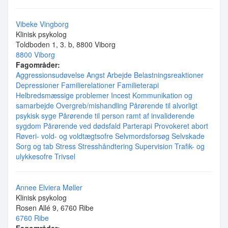
Vibeke Vingborg
Klinisk psykolog
Toldboden 1, 3. b, 8800 Viborg
8800 Viborg
Fagområder:
Aggressionsudøvelse
Angst
Arbejde
Belastningsreaktioner
Depressioner
Familierelationer
Familieterapi
Helbredsmæssige problemer
Incest
Kommunikation og
samarbejde
Overgreb/mishandling
Pårørende til alvorligt
psykisk syge
Pårørende til person ramt af invaliderende
sygdom
Pårørende ved dødsfald
Parterapi
Provokeret abort
Røveri- vold- og voldtægtsofre
Selvmordsforsøg
Selvskade
Sorg og tab
Stress
Stresshåndtering
Supervision
Trafik- og
ulykkesofre
Trivsel
Annee Elviera Møller
Klinisk psykolog
Rosen Allé 9, 6760 Ribe
6760 Ribe