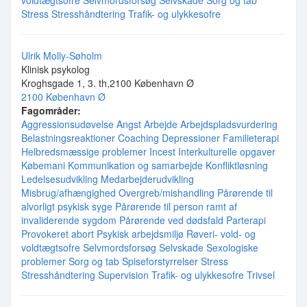
voldtægtsofre
Selvmordsforsøg
Selvskade
Sorg og tab
Stress
Stresshåndtering
Trafik- og ulykkesofre
Ulrik Molly-Søholm
Klinisk psykolog
Kroghsgade 1, 3. th,2100 København Ø
2100 København Ø
Fagområder:
Aggressionsudøvelse
Angst
Arbejde
Arbejdspladsvurdering
Belastningsreaktioner
Coaching
Depressioner
Familieterapi
Helbredsmæssige problemer
Incest
Interkulturelle opgaver
Købemani
Kommunikation og samarbejde
Konfliktløsning
Ledelsesudvikling
Medarbejderudvikling
Misbrug/afhængighed
Overgreb/mishandling
Pårørende til
alvorligt psykisk syge
Pårørende til person ramt af
invaliderende sygdom
Pårørende ved dødsfald
Parterapi
Provokeret abort
Psykisk arbejdsmiljø
Røveri- vold- og
voldtægtsofre
Selvmordsforsøg
Selvskade
Sexologiske
problemer
Sorg og tab
Spiseforstyrrelser
Stress
Stresshåndtering
Supervision
Trafik- og ulykkesofre
Trivsel