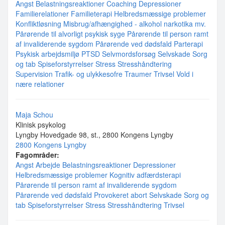
Angst
Belastningsreaktioner
Coaching
Depressioner
Familierelationer
Familieterapi
Helbredsmæssige problemer
Konfliktløsning
Misbrug/afhængighed - alkohol narkotika mv.
Pårørende til alvorligt psykisk syge
Pårørende til person ramt
af invaliderende sygdom
Pårørende ved dødsfald
Parterapi
Psykisk arbejdsmiljø
PTSD
Selvmordsforsøg
Selvskade
Sorg
og tab
Spiseforstyrrelser
Stress
Stresshåndtering
Supervision
Trafik- og ulykkesofre
Traumer
Trivsel
Vold i
nære relationer
Maja Schou
Klinisk psykolog
Lyngby Hovedgade 98, st., 2800 Kongens Lyngby
2800 Kongens Lyngby
Fagområder:
Angst
Arbejde
Belastningsreaktioner
Depressioner
Helbredsmæssige problemer
Kognitiv adfærdsterapi
Pårørende til person ramt af invaliderende sygdom
Pårørende ved dødsfald
Provokeret abort
Selvskade
Sorg og
tab
Spiseforstyrrelser
Stress
Stresshåndtering
Trivsel