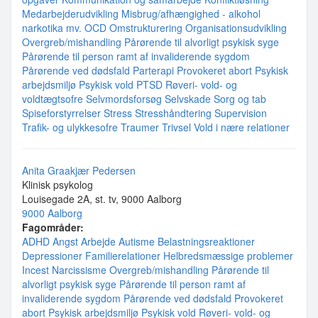
Medarbejderudvikling
Misbrug/afhængighed - alkohol
narkotika mv.
OCD
Omstrukturering
Organisationsudvikling
Overgreb/mishandling
Pårørende til alvorligt psykisk syge
Pårørende til person ramt af invaliderende sygdom
Pårørende ved dødsfald
Parterapi
Provokeret abort
Psykisk
arbejdsmiljø
Psykisk vold
PTSD
Røveri- vold- og
voldtægtsofre
Selvmordsforsøg
Selvskade
Sorg og tab
Spiseforstyrrelser
Stress
Stresshåndtering
Supervision
Trafik- og ulykkesofre
Traumer
Trivsel
Vold i nære relationer
Anita Graakjær Pedersen
Klinisk psykolog
Louisegade 2A, st. tv, 9000 Aalborg
9000 Aalborg
Fagområder:
ADHD
Angst
Arbejde
Autisme
Belastningsreaktioner
Depressioner
Familierelationer
Helbredsmæssige problemer
Incest
Narcissisme
Overgreb/mishandling
Pårørende til
alvorligt psykisk syge
Pårørende til person ramt af
invaliderende sygdom
Pårørende ved dødsfald
Provokeret
abort
Psykisk arbejdsmiljø
Psykisk vold
Røveri- vold- og