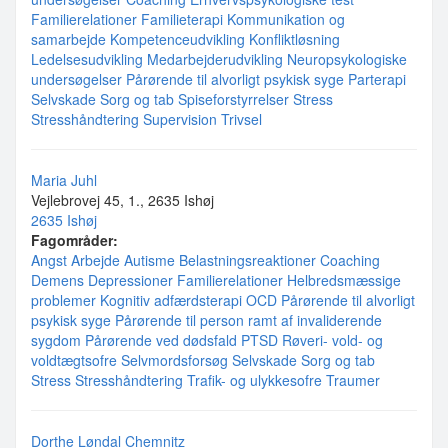
Familierelationer
Familieterapi
Kommunikation og
samarbejde
Kompetenceudvikling
Konfliktløsning
Ledelsesudvikling
Medarbejderudvikling
Neuropsykologiske
undersøgelser
Pårørende til alvorligt psykisk syge
Parterapi
Selvskade
Sorg og tab
Spiseforstyrrelser
Stress
Stresshåndtering
Supervision
Trivsel
Maria Juhl
Vejlebrovej 45, 1., 2635 Ishøj
2635 Ishøj
Fagområder:
Angst
Arbejde
Autisme
Belastningsreaktioner
Coaching
Demens
Depressioner
Familierelationer
Helbredsmæssige
problemer
Kognitiv adfærdsterapi
OCD
Pårørende til alvorligt
psykisk syge
Pårørende til person ramt af invaliderende
sygdom
Pårørende ved dødsfald
PTSD
Røveri- vold- og
voldtægtsofre
Selvmordsforsøg
Selvskade
Sorg og tab
Stress
Stresshåndtering
Trafik- og ulykkesofre
Traumer
Dorthe Løndal Chemnitz