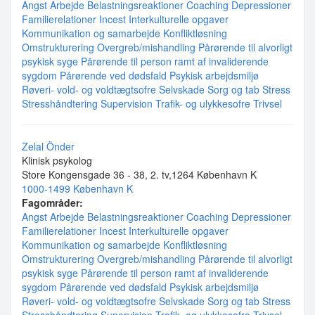
Angst
Arbejde
Belastningsreaktioner
Coaching
Depressioner
Familierelationer
Incest
Interkulturelle opgaver
Kommunikation og samarbejde
Konfliktløsning
Omstrukturering
Overgreb/mishandling
Pårørende til alvorligt
psykisk syge
Pårørende til person ramt af invaliderende
sygdom
Pårørende ved dødsfald
Psykisk arbejdsmiljø
Røveri- vold- og voldtægtsofre
Selvskade
Sorg og tab
Stress
Stresshåndtering
Supervision
Trafik- og ulykkesofre
Trivsel
Zelal Önder
Klinisk psykolog
Store Kongensgade 36 - 38, 2. tv,1264 København K
1000-1499 København K
Fagområder:
Angst
Arbejde
Belastningsreaktioner
Coaching
Depressioner
Familierelationer
Incest
Interkulturelle opgaver
Kommunikation og samarbejde
Konfliktløsning
Omstrukturering
Overgreb/mishandling
Pårørende til alvorligt
psykisk syge
Pårørende til person ramt af invaliderende
sygdom
Pårørende ved dødsfald
Psykisk arbejdsmiljø
Røveri- vold- og voldtægtsofre
Selvskade
Sorg og tab
Stress