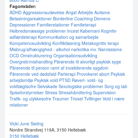
8000 Aarhus C
Fagområder:
ADHD
Aggressionsudøvelse
Angst
Arbejde
Autisme
Belastningsreaktioner
Borderline
Coaching
Demens
Depressioner
Familierelationer
Familieterapi
Helbredsmæssige problemer
Incest
Købemani
Kognitiv
adfærdsterapi
Kommunikation og samarbejde
Kompetenceudvikling
Konfliktløsning
Metakognitiv terapi
Misbrug/afhængighed - alkohol narkotika mv.
Narcissisme
OCD
Omstrukturering
Organisationsudvikling
Overgreb/mishandling
Pårørende til alvorligt psykisk syge
Pårørende til person ramt af invaliderende sygdom
Pårørende ved dødsfald
Parterapi
Provokeret abort
Psykisk
arbejdsmiljø
Psykisk vold
PTSD
Røveri- vold- og
voldtægtsofre
Selvskade
Sexologiske problemer
Sorg og tab
Spiseforstyrrelser
Stress
Stresshåndtering
Supervision
Trafik- og ulykkesofre
Traumer
Trivsel
Tvillinger
Vold i nære
relationer
Vicki June Sieling
Nordre Strandvej 119A, 3150 Hellebæk
3150 Hellebæk