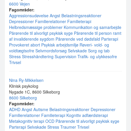
6600 Vejen
Fagområder:
Aggressionsudøvelse
Angst
Belastningsreaktioner
Depressioner
Familierelationer
Familieterapi
Helbredsmæssige problemer
Kommunikation og samarbejde
Pårørende til alvorligt psykisk syge
Pårørende til person ramt
af invaliderende sygdom
Pårørende ved dødsfald
Parterapi
Provokeret abort
Psykisk arbejdsmiljø
Røveri- vold- og
voldtægtsofre
Selvmordsforsøg
Selvskade
Sorg og tab
Stress
Stresshåndtering
Supervision
Trafik- og ulykkesofre
Trivsel
Nina Ry-Mikkelsen
Klinisk psykolog
Nygade 1C, 8600 Silkeborg
8600 Silkeborg
Fagområder:
ADHD
Angst
Autisme
Belastningsreaktioner
Depressioner
Familierelationer
Familieterapi
Kognitiv adfærdsterapi
Metakognitiv terapi
OCD
Pårørende til alvorligt psykisk syge
Parterapi
Selvskade
Stress
Traumer
Trivsel