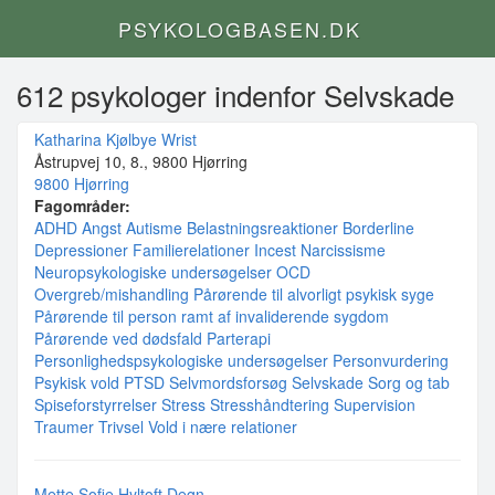
PSYKOLOGBASEN.DK
612 psykologer indenfor Selvskade
Katharina Kjølbye Wrist
Åstrupvej 10, 8., 9800 Hjørring
9800 Hjørring
Fagområder:
ADHD
Angst
Autisme
Belastningsreaktioner
Borderline
Depressioner
Familierelationer
Incest
Narcissisme
Neuropsykologiske undersøgelser
OCD
Overgreb/mishandling
Pårørende til alvorligt psykisk syge
Pårørende til person ramt af invaliderende sygdom
Pårørende ved dødsfald
Parterapi
Personlighedspsykologiske undersøgelser
Personvurdering
Psykisk vold
PTSD
Selvmordsforsøg
Selvskade
Sorg og tab
Spiseforstyrrelser
Stress
Stresshåndtering
Supervision
Traumer
Trivsel
Vold i nære relationer
Mette Sofie Hyltoft Degn