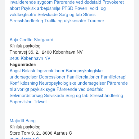
invaliderende sygdom
Pårørende ved dødsfald
Provokeret
abort
Psykisk arbejdsmiljø
PTSD
Røveri- vold- og
voldtægtsofre
Selvskade
Sorg og tab
Stress
Stresshåndtering
Trafik- og ulykkesofre
Traumer
Anja Cecilie Storgaard
Klinisk psykolog
Thoravej 35, 2., 2400 København NV
2400 København NV
Fagområder:
Angst
Belastningsreaktioner
Børnepsykologiske
undersøgelser
Depressioner
Familierelationer
Familieterapi
Konfliktløsning
Neuropsykologiske undersøgelser
Pårørende
til alvorligt psykisk syge
Pårørende ved dødsfald
Selvmordsforsøg
Selvskade
Sorg og tab
Stresshåndtering
Supervision
Trivsel
Majbritt Bang
Klinisk psykolog
Store Torv 9, 2., 8000 Aarhus C