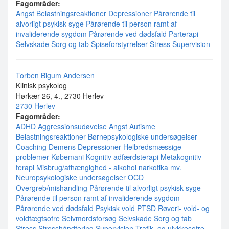
Fagområder:
Angst
Belastningsreaktioner
Depressioner
Pårørende til
alvorligt psykisk syge
Pårørende til person ramt af
invaliderende sygdom
Pårørende ved dødsfald
Parterapi
Selvskade
Sorg og tab
Spiseforstyrrelser
Stress
Supervision
Torben Bigum Andersen
Klinisk psykolog
Hørkær 26, 4., 2730 Herlev
2730 Herlev
Fagområder:
ADHD
Aggressionsudøvelse
Angst
Autisme
Belastningsreaktioner
Børnepsykologiske undersøgelser
Coaching
Demens
Depressioner
Helbredsmæssige
problemer
Købemani
Kognitiv adfærdsterapi
Metakognitiv
terapi
Misbrug/afhængighed - alkohol narkotika mv.
Neuropsykologiske undersøgelser
OCD
Overgreb/mishandling
Pårørende til alvorligt psykisk syge
Pårørende til person ramt af invaliderende sygdom
Pårørende ved dødsfald
Psykisk vold
PTSD
Røveri- vold- og
voldtægtsofre
Selvmordsforsøg
Selvskade
Sorg og tab
Stress
Stresshåndtering
Supervision
Trafik- og ulykkesofre