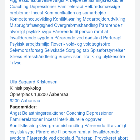
Aggressionsudøvelse
Angst
Arbejde
Belastningsreaktioner
Coaching
Depressioner
Familieterapi
Helbredsmæssige
problemer
Incest
Kommunikation og samarbejde
Kompetenceudvikling
Konfliktløsning
Medarbejderudvikling
Misbrug/afhængighed
Overgreb/mishandling
Pårørende til
alvorligt psykisk syge
Pårørende til person ramt af
invaliderende sygdom
Pårørende ved dødsfald
Parterapi
Psykisk arbejdsmiljø
Røveri- vold- og voldtægtsofre
Selvmordsforsøg
Selvskade
Sorg og tab
Spiseforstyrrelser
Stress
Stresshåndtering
Supervision
Trafik- og ulykkesofre
Trivsel
Ulla Søgaard Kristensen
Klinisk psykolog
Opnørplads 1,6200 Aabenraa
6200 Aabenraa
Fagområder:
Angst
Belastningsreaktioner
Coaching
Depressioner
Familierelationer
Incest
Interkulturelle opgaver
Konfliktløsning
Overgreb/mishandling
Pårørende til alvorligt
psykisk syge
Pårørende til person ramt af invaliderende
sygdom
Pårørende ved dødsfald
Parterapi
Provokeret abort