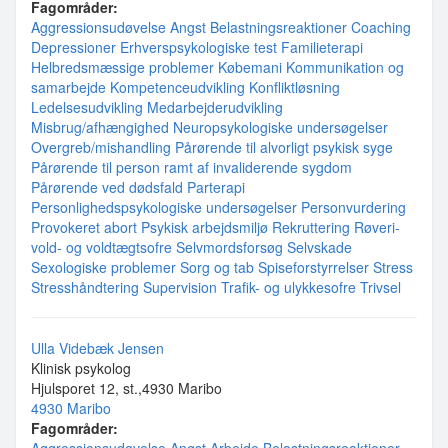
Fagområder:
Aggressionsudøvelse
Angst
Belastningsreaktioner
Coaching
Depressioner
Erhverspsykologiske test
Familieterapi
Helbredsmæssige problemer
Købemani
Kommunikation og
samarbejde
Kompetenceudvikling
Konfliktløsning
Ledelsesudvikling
Medarbejderudvikling
Misbrug/afhængighed
Neuropsykologiske undersøgelser
Overgreb/mishandling
Pårørende til alvorligt psykisk syge
Pårørende til person ramt af invaliderende sygdom
Pårørende ved dødsfald
Parterapi
Personlighedspsykologiske undersøgelser
Personvurdering
Provokeret abort
Psykisk arbejdsmiljø
Rekruttering
Røveri-
vold- og voldtægtsofre
Selvmordsforsøg
Selvskade
Sexologiske problemer
Sorg og tab
Spiseforstyrrelser
Stress
Stresshåndtering
Supervision
Trafik- og ulykkesofre
Trivsel
Ulla Videbæk Jensen
Klinisk psykolog
Hjulsporet 12, st.,4930 Maribo
4930 Maribo
Fagområder: