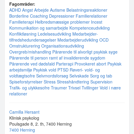
Fagområder:
ADHD
Angst
Arbejde
Autisme
Belastningsreaktioner
Borderline
Coaching
Depressioner
Familierelationer
Familieterapi
Helbredsmæssige problemer
Incest
Kommunikation og samarbejde
Kompetenceudvikling
Konfliktløsning
Ledelsesudvikling
Medarbejder-
tilfredshedundersøgelser
Medarbejderudvikling
OCD
Omstrukturering
Organisationsudvikling
Overgreb/mishandling
Pårørende til alvorligt psykisk syge
Pårørende til person ramt af invaliderende sygdom
Pårørende ved dødsfald
Parterapi
Provokeret abort
Psykisk
arbejdsmiljø
Psykisk vold
PTSD
Røveri- vold- og
voldtægtsofre
Selvmordsforsøg
Selvskade
Sorg og tab
Spiseforstyrrelser
Stress
Stresshåndtering
Supervision
Trafik- og ulykkesofre
Traumer
Trivsel
Tvillinger
Vold i nære
relationer
Camilla Hersant
Klinisk psykolog
Poulsgade 8, 2. th, 7400 Herning
7400 Herning