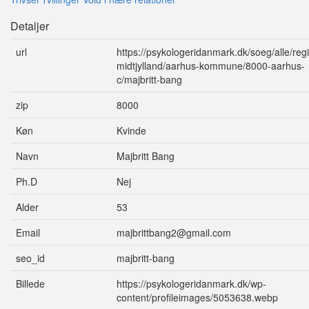
Detaljer
url
https://psykologeridanmark.dk/soeg/alle/reg
midtjylland/aarhus-kommune/8000-aarhus-
c/majbritt-bang
zip
8000
Køn
Kvinde
Navn
Majbritt Bang
Ph.D
Nej
Alder
53
Email
majbrittbang2@gmail.com
seo_id
majbritt-bang
Billede
https://psykologeridanmark.dk/wp-
content/profileimages/5053638.webp