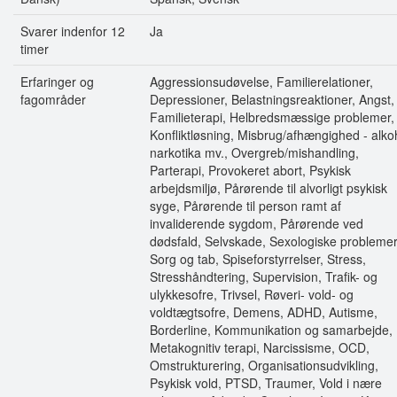
Svarer indenfor 12
Ja
timer
Erfaringer og
Aggressionsudøvelse, Familierelationer,
fagområder
Depressioner, Belastningsreaktioner, Angst,
Familieterapi, Helbredsmæssige problemer,
Konfliktløsning, Misbrug/afhængighed - alko
narkotika mv., Overgreb/mishandling,
Parterapi, Provokeret abort, Psykisk
arbejdsmiljø, Pårørende til alvorligt psykisk
syge, Pårørende til person ramt af
invaliderende sygdom, Pårørende ved
dødsfald, Selvskade, Sexologiske problemer
Sorg og tab, Spiseforstyrrelser, Stress,
Stresshåndtering, Supervision, Trafik- og
ulykkesofre, Trivsel, Røveri- vold- og
voldtægtsofre, Demens, ADHD, Autisme,
Borderline, Kommunikation og samarbejde,
Metakognitiv terapi, Narcissisme, OCD,
Omstrukturering, Organisationsudvikling,
Psykisk vold, PTSD, Traumer, Vold i nære