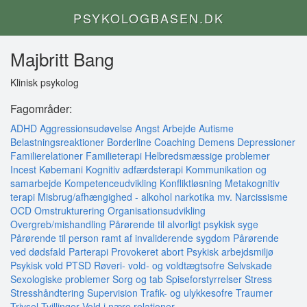
PSYKOLOGBASEN.DK
Majbritt Bang
Klinisk psykolog
Fagområder:
ADHD
Aggressionsudøvelse
Angst
Arbejde
Autisme
Belastningsreaktioner
Borderline
Coaching
Demens
Depressioner
Familierelationer
Familieterapi
Helbredsmæssige problemer
Incest
Købemani
Kognitiv adfærdsterapi
Kommunikation og
samarbejde
Kompetenceudvikling
Konfliktløsning
Metakognitiv
terapi
Misbrug/afhængighed - alkohol narkotika mv.
Narcissisme
OCD
Omstrukturering
Organisationsudvikling
Overgreb/mishandling
Pårørende til alvorligt psykisk syge
Pårørende til person ramt af invaliderende sygdom
Pårørende
ved dødsfald
Parterapi
Provokeret abort
Psykisk arbejdsmiljø
Psykisk vold
PTSD
Røveri- vold- og voldtægtsofre
Selvskade
Sexologiske problemer
Sorg og tab
Spiseforstyrrelser
Stress
Stresshåndtering
Supervision
Trafik- og ulykkesofre
Traumer
Trivsel
Tvillinger
Vold i nære relationer