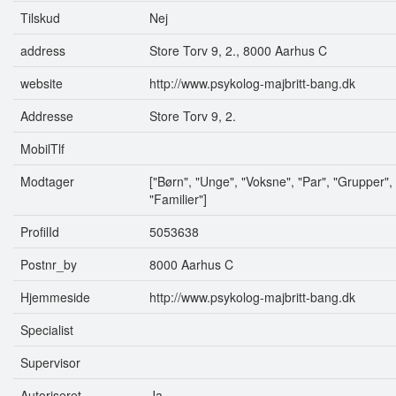
Tilskud
Nej
address
Store Torv 9, 2., 8000 Aarhus C
website
http://www.psykolog-majbritt-bang.dk
Addresse
Store Torv 9, 2.
MobilTlf
Modtager
["Børn", "Unge", "Voksne", "Par", "Grupper",
"Familier"]
ProfilId
5053638
Postnr_by
8000 Aarhus C
Hjemmeside
http://www.psykolog-majbritt-bang.dk
Specialist
Supervisor
Autoriseret
Ja