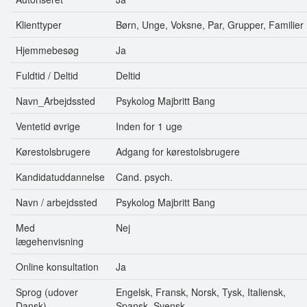
Klienttyper
Børn, Unge, Voksne, Par, Grupper, Familier
Hjemmebesøg
Ja
Fuldtid / Deltid
Deltid
Navn_Arbejdssted
Psykolog Majbritt Bang
Ventetid øvrige
Inden for 1 uge
Kørestolsbrugere
Adgang for kørestolsbrugere
Kandidatuddannelse
Cand. psych.
Navn / arbejdssted
Psykolog Majbritt Bang
Med
Nej
lægehenvisning
Online konsultation
Ja
Sprog (udover
Engelsk, Fransk, Norsk, Tysk, Italiensk,
Dansk)
Spansk, Svensk