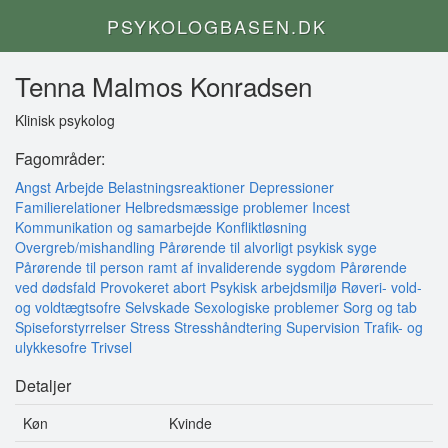
PSYKOLOGBASEN.DK
Tenna Malmos Konradsen
Klinisk psykolog
Fagområder:
Angst
Arbejde
Belastningsreaktioner
Depressioner
Familierelationer
Helbredsmæssige problemer
Incest
Kommunikation og samarbejde
Konfliktløsning
Overgreb/mishandling
Pårørende til alvorligt psykisk syge
Pårørende til person ramt af invaliderende sygdom
Pårørende
ved dødsfald
Provokeret abort
Psykisk arbejdsmiljø
Røveri- vold-
og voldtægtsofre
Selvskade
Sexologiske problemer
Sorg og tab
Spiseforstyrrelser
Stress
Stresshåndtering
Supervision
Trafik- og
ulykkesofre
Trivsel
Detaljer
Køn
Kvinde