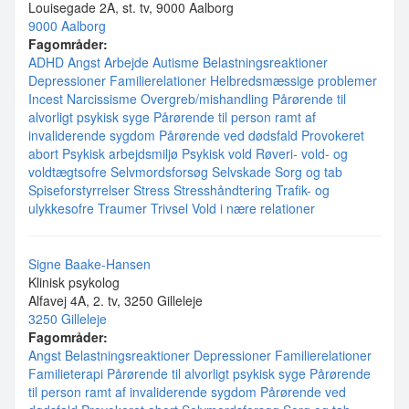
Louisegade 2A, st. tv, 9000 Aalborg
9000 Aalborg
Fagområder:
ADHD
Angst
Arbejde
Autisme
Belastningsreaktioner
Depressioner
Familierelationer
Helbredsmæssige problemer
Incest
Narcissisme
Overgreb/mishandling
Pårørende til
alvorligt psykisk syge
Pårørende til person ramt af
invaliderende sygdom
Pårørende ved dødsfald
Provokeret
abort
Psykisk arbejdsmiljø
Psykisk vold
Røveri- vold- og
voldtægtsofre
Selvmordsforsøg
Selvskade
Sorg og tab
Spiseforstyrrelser
Stress
Stresshåndtering
Trafik- og
ulykkesofre
Traumer
Trivsel
Vold i nære relationer
Signe Baake-Hansen
Klinisk psykolog
Alfavej 4A, 2. tv, 3250 Gilleleje
3250 Gilleleje
Fagområder:
Angst
Belastningsreaktioner
Depressioner
Familierelationer
Familieterapi
Pårørende til alvorligt psykisk syge
Pårørende
til person ramt af invaliderende sygdom
Pårørende ved