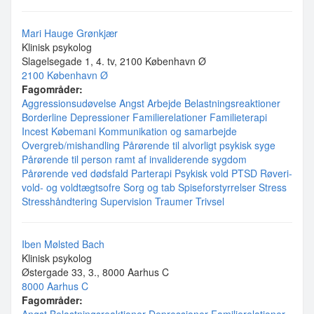
Mari Hauge Grønkjær
Klinisk psykolog
Slagelsegade 1, 4. tv, 2100 København Ø
2100 København Ø
Fagområder:
Aggressionsudøvelse
Angst
Arbejde
Belastningsreaktioner
Borderline
Depressioner
Familierelationer
Familieterapi
Incest
Købemani
Kommunikation og samarbejde
Overgreb/mishandling
Pårørende til alvorligt psykisk syge
Pårørende til person ramt af invaliderende sygdom
Pårørende ved dødsfald
Parterapi
Psykisk vold
PTSD
Røveri-
vold- og voldtægtsofre
Sorg og tab
Spiseforstyrrelser
Stress
Stresshåndtering
Supervision
Traumer
Trivsel
Iben Mølsted Bach
Klinisk psykolog
Østergade 33, 3., 8000 Aarhus C
8000 Aarhus C
Fagområder: