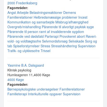
2000 Frederiksberg
Fagområder:
Angst
Arbejde
Belastningsreaktioner
Demens
Familierelationer
Helbredsmæssige problemer
Incest
Kommunikation og samarbejde
Misbrug/afhængighed
Overgreb/mishandling
Pårørende til alvorligt psykisk syge
Pårørende til person ramt af invaliderende sygdom
Pårørende ved dødsfald
Parterapi
Provokeret abort
Røveri-
vold- og voldtægtsofre
Selvmordsforsøg
Selvskade
Sorg og
tab
Spiseforstyrrelser
Stress
Stresshåndtering
Supervision
Trafik- og ulykkesofre
Trivsel
Yasmine B.A. Dalsgaard
Klinisk psykolog
Humleageren 11,4600 Køge
4600 Køge
Fagområder:
Børnepsykologiske undersøgelser
Familierelationer
Familieterapi
Interkulturelle opgaver
Supervision