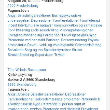
Allégade 29, st.,2000 Frederiksberg
2000 Frederiksberg
Fagområder:
Angst
Belastningsreaktioner
Børnepsykologiske
undersøgelser
Depressioner
Familierelationer
Familieterapi
Incest
Interkulturelle opgaver
Kommunikation og samarbejde
Konfliktløsning
Ledelsesudvikling
Misbrug/afhængighed
Overgreb/mishandling
Pårørende til alvorligt psykisk syge
Pårørende ved dødsfald
Parterapi
Personvurdering
Psykisk
arbejdsmiljø
Røveri- vold- og voldtægtsofre
Selvmordsforsøg
Selvskade
Sorg og tab
Spiseforstyrrelser
Stress
Stresshåndtering
Supervision
Trivsel
Tine Willads Rasmussen
Klinisk psykolog
Bakken 2 A,8660 Skanderborg
8660 Skanderborg
Fagområder:
Angst
Arbejde
Belastningsreaktioner
Depressioner
Familierelationer
Helbredsmæssige problemer
Pårørende til
alvorligt psykisk syge
Pårørende til person ramt af
invaliderende sygdom
Pårørende ved dødsfald
Provokeret