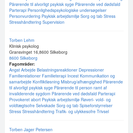
Pårørende til alvorligt psykisk syge
Pårørende ved dødsfald
Parterapi
Personlighedspsykologiske undersøgelser
Personvurdering
Psykisk arbejdsmiljø
Sorg og tab
Stress
Stresshåndtering
Supervision
Torben Lehm
Klinisk psykolog
Gransvinget 16,8600 Silkeborg
8600 Silkeborg
Fagområder:
Angst
Arbejde
Belastningsreaktioner
Depressioner
Familierelationer
Familieterapi
Incest
Kommunikation og
samarbejde
Konfliktløsning
Misbrug/afhængighed
Pårørende
til alvorligt psykisk syge
Pårørende til person ramt af
invaliderende sygdom
Pårørende ved dødsfald
Parterapi
Provokeret abort
Psykisk arbejdsmiljø
Røveri- vold- og
voldtægtsofre
Selvskade
Sorg og tab
Spiseforstyrrelser
Stress
Stresshåndtering
Trafik- og ulykkesofre
Trivsel
Torben Jager Petersen