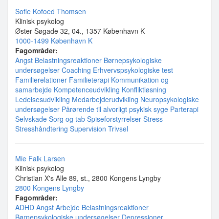
Sofie Kofoed Thomsen
Klinisk psykolog
Øster Søgade 32, 04., 1357 København K
1000-1499 København K
Fagområder:
Angst
Belastningsreaktioner
Børnepsykologiske
undersøgelser
Coaching
Erhvervspsykologiske test
Familierelationer
Familieterapi
Kommunikation og
samarbejde
Kompetenceudvikling
Konfliktløsning
Ledelsesudvikling
Medarbejderudvikling
Neuropsykologiske
undersøgelser
Pårørende til alvorligt psykisk syge
Parterapi
Selvskade
Sorg og tab
Spiseforstyrrelser
Stress
Stresshåndtering
Supervision
Trivsel
Mie Falk Larsen
Klinisk psykolog
Christian X's Alle 89, st., 2800 Kongens Lyngby
2800 Kongens Lyngby
Fagområder:
ADHD
Angst
Arbejde
Belastningsreaktioner
Børnepsykologiske undersøgelser
Depressioner