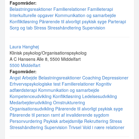
Fagområder:
Belastningsreaktioner
Familierelationer
Familieterapi
Interkulturelle opgaver
Kommunikation og samarbejde
Konfliktløsning
Pårørende til alvorligt psykisk syge
Parterapi
Sorg og tab
Stress
Stresshåndtering
Supervision
Laura Hanghøj
Klinisk psykolog/Organisationspsykolog
A C Hansens Alle 8, 5500 Middelfart
5500 Middelfart
Fagområder:
Angst
Arbejde
Belastningsreaktioner
Coaching
Depressioner
Erhvervspsykologiske test
Familierelationer
Kognitiv
adfærdsterapi
Kommunikation og samarbejde
Kompetenceudvikling
Konfliktløsning
Ledelsesudvikling
Medarbejderudvikling
Omstrukturering
Organisationsudvikling
Pårørende til alvorligt psykisk syge
Pårørende til person ramt af invaliderende sygdom
Personvurdering
Psykisk arbejdsmiljø
Rekruttering
Stress
Stresshåndtering
Supervision
Trivsel
Vold i nære relationer