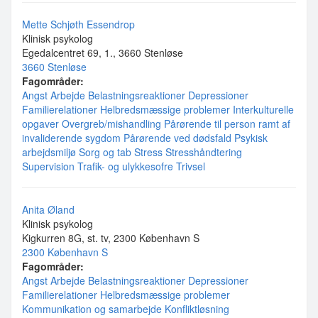
Mette Schjøth Essendrop
Klinisk psykolog
Egedalcentret 69, 1., 3660 Stenløse
3660 Stenløse
Fagområder:
Angst
Arbejde
Belastningsreaktioner
Depressioner
Familierelationer
Helbredsmæssige problemer
Interkulturelle
opgaver
Overgreb/mishandling
Pårørende til person ramt af
invaliderende sygdom
Pårørende ved dødsfald
Psykisk
arbejdsmiljø
Sorg og tab
Stress
Stresshåndtering
Supervision
Trafik- og ulykkesofre
Trivsel
Anita Øland
Klinisk psykolog
Kigkurren 8G, st. tv, 2300 København S
2300 København S
Fagområder:
Angst
Arbejde
Belastningsreaktioner
Depressioner
Familierelationer
Helbredsmæssige problemer
Kommunikation og samarbejde
Konfliktløsning