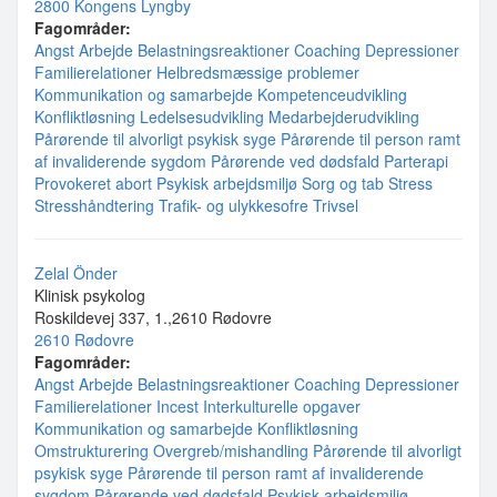
2800 Kongens Lyngby
Fagområder:
Angst
Arbejde
Belastningsreaktioner
Coaching
Depressioner
Familierelationer
Helbredsmæssige problemer
Kommunikation og samarbejde
Kompetenceudvikling
Konfliktløsning
Ledelsesudvikling
Medarbejderudvikling
Pårørende til alvorligt psykisk syge
Pårørende til person ramt
af invaliderende sygdom
Pårørende ved dødsfald
Parterapi
Provokeret abort
Psykisk arbejdsmiljø
Sorg og tab
Stress
Stresshåndtering
Trafik- og ulykkesofre
Trivsel
Zelal Önder
Klinisk psykolog
Roskildevej 337, 1.,2610 Rødovre
2610 Rødovre
Fagområder:
Angst
Arbejde
Belastningsreaktioner
Coaching
Depressioner
Familierelationer
Incest
Interkulturelle opgaver
Kommunikation og samarbejde
Konfliktløsning
Omstrukturering
Overgreb/mishandling
Pårørende til alvorligt
psykisk syge
Pårørende til person ramt af invaliderende
sygdom
Pårørende ved dødsfald
Psykisk arbejdsmiljø