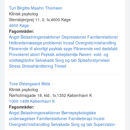
Turi Birgitte Maahn Thomsen
Klinisk psykolog
Stensbjergvej 11, 2. tv,4600 Køge
4600 Køge
Fagområder:
Angst
Belastningsreaktioner
Depressioner
Familierelationer
Helbredsmæssige problemer
Incest
Overgreb/mishandling
Pårørende til alvorligt psykisk syge
Pårørende ved dødsfald
Provokeret abort
Psykisk arbejdsmiljø
Røveri- vold- og
voldtægtsofre
Selvskade
Sorg og tab
Spiseforstyrrelser
Stress
Stresshåndtering
Trivsel
Tove Østergaard Weis
Klinisk psykolog
Rørholmsgade 18, kld.. tv,1352 København K
1000-1499 København K
Fagområder:
Angst
Belastningsreaktioner
Børnepsykologiske
undersøgelser
Familierelationer
Familieterapi
Incest
Overgreb/mishandling
Selvskade
Sorg og tab
Supervision