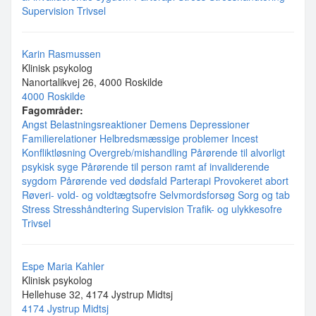
Supervision
Trivsel
Karin Rasmussen
Klinisk psykolog
Nanortalikvej 26, 4000 Roskilde
4000 Roskilde
Fagområder:
Angst
Belastningsreaktioner
Demens
Depressioner
Familierelationer
Helbredsmæssige problemer
Incest
Konfliktløsning
Overgreb/mishandling
Pårørende til alvorligt
psykisk syge
Pårørende til person ramt af invaliderende
sygdom
Pårørende ved dødsfald
Parterapi
Provokeret abort
Røveri- vold- og voldtægtsofre
Selvmordsforsøg
Sorg og tab
Stress
Stresshåndtering
Supervision
Trafik- og ulykkesofre
Trivsel
Espe Maria Kahler
Klinisk psykolog
Hellehuse 32, 4174 Jystrup Midtsj
4174 Jystrup Midtsj