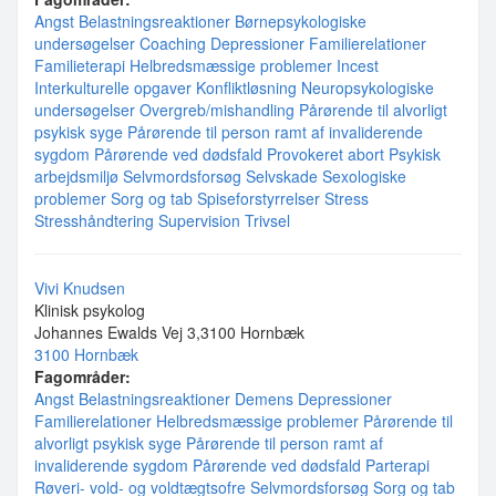
Angst
Belastningsreaktioner
Børnepsykologiske
undersøgelser
Coaching
Depressioner
Familierelationer
Familieterapi
Helbredsmæssige problemer
Incest
Interkulturelle opgaver
Konfliktløsning
Neuropsykologiske
undersøgelser
Overgreb/mishandling
Pårørende til alvorligt
psykisk syge
Pårørende til person ramt af invaliderende
sygdom
Pårørende ved dødsfald
Provokeret abort
Psykisk
arbejdsmiljø
Selvmordsforsøg
Selvskade
Sexologiske
problemer
Sorg og tab
Spiseforstyrrelser
Stress
Stresshåndtering
Supervision
Trivsel
Vivi Knudsen
Klinisk psykolog
Johannes Ewalds Vej 3,3100 Hornbæk
3100 Hornbæk
Fagområder:
Angst
Belastningsreaktioner
Demens
Depressioner
Familierelationer
Helbredsmæssige problemer
Pårørende til
alvorligt psykisk syge
Pårørende til person ramt af
invaliderende sygdom
Pårørende ved dødsfald
Parterapi
Røveri- vold- og voldtægtsofre
Selvmordsforsøg
Sorg og tab