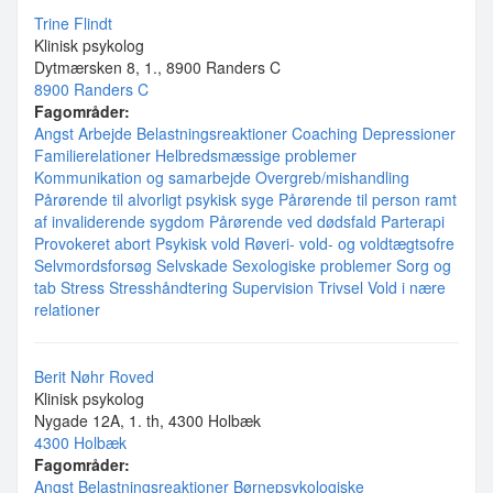
Trine Flindt
Klinisk psykolog
Dytmærsken 8, 1., 8900 Randers C
8900 Randers C
Fagområder:
Angst
Arbejde
Belastningsreaktioner
Coaching
Depressioner
Familierelationer
Helbredsmæssige problemer
Kommunikation og samarbejde
Overgreb/mishandling
Pårørende til alvorligt psykisk syge
Pårørende til person ramt
af invaliderende sygdom
Pårørende ved dødsfald
Parterapi
Provokeret abort
Psykisk vold
Røveri- vold- og voldtægtsofre
Selvmordsforsøg
Selvskade
Sexologiske problemer
Sorg og
tab
Stress
Stresshåndtering
Supervision
Trivsel
Vold i nære
relationer
Berit Nøhr Roved
Klinisk psykolog
Nygade 12A, 1. th, 4300 Holbæk
4300 Holbæk
Fagområder:
Angst
Belastningsreaktioner
Børnepsykologiske