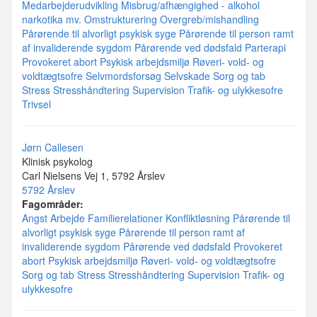
Medarbejderudvikling
Misbrug/afhængighed - alkohol
narkotika mv.
Omstrukturering
Overgreb/mishandling
Pårørende til alvorligt psykisk syge
Pårørende til person ramt
af invaliderende sygdom
Pårørende ved dødsfald
Parterapi
Provokeret abort
Psykisk arbejdsmiljø
Røveri- vold- og
voldtægtsofre
Selvmordsforsøg
Selvskade
Sorg og tab
Stress
Stresshåndtering
Supervision
Trafik- og ulykkesofre
Trivsel
Jørn Callesen
Klinisk psykolog
Carl Nielsens Vej 1, 5792 Årslev
5792 Årslev
Fagområder:
Angst
Arbejde
Familierelationer
Konfliktløsning
Pårørende til
alvorligt psykisk syge
Pårørende til person ramt af
invaliderende sygdom
Pårørende ved dødsfald
Provokeret
abort
Psykisk arbejdsmiljø
Røveri- vold- og voldtægtsofre
Sorg og tab
Stress
Stresshåndtering
Supervision
Trafik- og
ulykkesofre