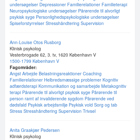
undersøgelser
Depressioner
Familierelationer
Familieterapi
Neuropsykologiske undersøgelser
Pårørende til alvorligt
psykisk syge
Personlighedspsykologiske undersøgelser
Spiseforstyrrelser
Stresshåndtering
Supervision
Ann-Louise Otos Rusborg
Klinisk psykolog
Vesterbrogade 62, 3. tv, 1620 København V
1500-1799 København V
Fagområder:
Angst
Arbejde
Belastningsreaktioner
Coaching
Familierelationer
Helbredsmæssige problemer
Kognitiv
adfærdsterapi
Kommunikation og samarbejde
Metakognitiv
terapi
Pårørende til alvorligt psykisk syge
Pårørende til
person ramt af invaliderende sygdom
Pårørende ved
dødsfald
Psykisk arbejdsmiljø
Psykisk vold
Sorg og tab
Stress
Stresshåndtering
Supervision
Trivsel
Anita Graakjær Pedersen
Klinisk psykolog