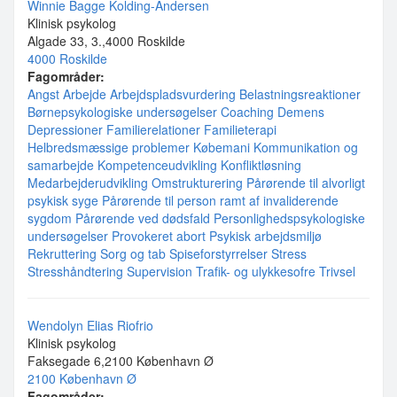
Winnie Bagge Kolding-Andersen
Klinisk psykolog
Algade 33, 3.,4000 Roskilde
4000 Roskilde
Fagområder:
Angst
Arbejde
Arbejdspladsvurdering
Belastningsreaktioner
Børnepsykologiske undersøgelser
Coaching
Demens
Depressioner
Familierelationer
Familieterapi
Helbredsmæssige problemer
Købemani
Kommunikation og
samarbejde
Kompetenceudvikling
Konfliktløsning
Medarbejderudvikling
Omstrukturering
Pårørende til alvorligt
psykisk syge
Pårørende til person ramt af invaliderende
sygdom
Pårørende ved dødsfald
Personlighedspsykologiske
undersøgelser
Provokeret abort
Psykisk arbejdsmiljø
Rekruttering
Sorg og tab
Spiseforstyrrelser
Stress
Stresshåndtering
Supervision
Trafik- og ulykkesofre
Trivsel
Wendolyn Elias Riofrio
Klinisk psykolog
Faksegade 6,2100 København Ø
2100 København Ø
Fagområder: