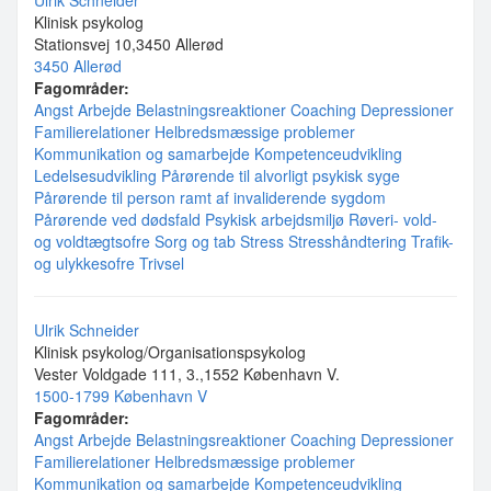
Ulrik Schneider
Klinisk psykolog
Stationsvej 10,3450 Allerød
3450 Allerød
Fagområder:
Angst
Arbejde
Belastningsreaktioner
Coaching
Depressioner
Familierelationer
Helbredsmæssige problemer
Kommunikation og samarbejde
Kompetenceudvikling
Ledelsesudvikling
Pårørende til alvorligt psykisk syge
Pårørende til person ramt af invaliderende sygdom
Pårørende ved dødsfald
Psykisk arbejdsmiljø
Røveri- vold-
og voldtægtsofre
Sorg og tab
Stress
Stresshåndtering
Trafik-
og ulykkesofre
Trivsel
Ulrik Schneider
Klinisk psykolog/Organisationspsykolog
Vester Voldgade 111, 3.,1552 København V.
1500-1799 København V
Fagområder:
Angst
Arbejde
Belastningsreaktioner
Coaching
Depressioner
Familierelationer
Helbredsmæssige problemer
Kommunikation og samarbejde
Kompetenceudvikling