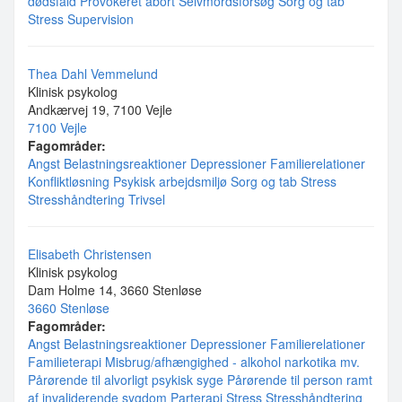
dødsfald
Provokeret abort
Selvmordsforsøg
Sorg og tab
Stress
Supervision
Thea Dahl Vemmelund
Klinisk psykolog
Andkærvej 19, 7100 Vejle
7100 Vejle
Fagområder:
Angst
Belastningsreaktioner
Depressioner
Familierelationer
Konfliktløsning
Psykisk arbejdsmiljø
Sorg og tab
Stress
Stresshåndtering
Trivsel
Elisabeth Christensen
Klinisk psykolog
Dam Holme 14, 3660 Stenløse
3660 Stenløse
Fagområder:
Angst
Belastningsreaktioner
Depressioner
Familierelationer
Familieterapi
Misbrug/afhængighed - alkohol narkotika mv.
Pårørende til alvorligt psykisk syge
Pårørende til person ramt
af invaliderende sygdom
Parterapi
Stress
Stresshåndtering