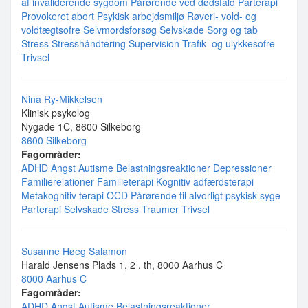
af invaliderende sygdom
Pårørende ved dødsfald
Parterapi
Provokeret abort
Psykisk arbejdsmiljø
Røveri- vold- og
voldtægtsofre
Selvmordsforsøg
Selvskade
Sorg og tab
Stress
Stresshåndtering
Supervision
Trafik- og ulykkesofre
Trivsel
Nina Ry-Mikkelsen
Klinisk psykolog
Nygade 1C, 8600 Silkeborg
8600 Silkeborg
Fagområder:
ADHD
Angst
Autisme
Belastningsreaktioner
Depressioner
Familierelationer
Familieterapi
Kognitiv adfærdsterapi
Metakognitiv terapi
OCD
Pårørende til alvorligt psykisk syge
Parterapi
Selvskade
Stress
Traumer
Trivsel
Susanne Høeg Salamon
Harald Jensens Plads 1, 2 . th, 8000 Aarhus C
8000 Aarhus C
Fagområder:
ADHD
Angst
Autisme
Belastningsreaktioner