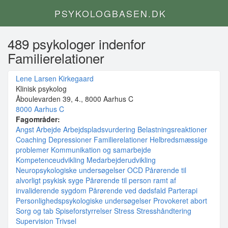
PSYKOLOGBASEN.DK
489 psykologer indenfor
Familierelationer
Lene Larsen Kirkegaard
Klinisk psykolog
Åboulevarden 39, 4., 8000 Aarhus C
8000 Aarhus C
Fagområder:
Angst
Arbejde
Arbejdspladsvurdering
Belastningsreaktioner
Coaching
Depressioner
Familierelationer
Helbredsmæssige
problemer
Kommunikation og samarbejde
Kompetenceudvikling
Medarbejderudvikling
Neuropsykologiske undersøgelser
OCD
Pårørende til
alvorligt psykisk syge
Pårørende til person ramt af
invaliderende sygdom
Pårørende ved dødsfald
Parterapi
Personlighedspsykologiske undersøgelser
Provokeret abort
Sorg og tab
Spiseforstyrrelser
Stress
Stresshåndtering
Supervision
Trivsel