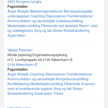
2800 Kongens Lyngby
Fagområder:
Angst
Arbejde
Belastningsreaktioner
Børnepsykologiske
undersøgelser
Coaching
Depressioner
Familierelationer
Kommunikation og samarbejde
Ledelsesudvikling
Medarbejderudvikling
Pårørende ved dødsfald
Røveri- vold-
og voldtægtsofre
Sorg og tab
Stress
Stresshåndtering
Supervision
Vibeke Petersen
Klinisk psykolog/Organisationspsykolog
H.C. Lumbyesgade 49,2100 København Ø
2100 København Ø
Fagområder:
Angst
Arbejde
Coaching
Depressioner
Familierelationer
Kommunikation og samarbejde
Kompetenceudvikling
Konfliktløsning
Medarbejderudvikling
Pårørende til person
ramt af invaliderende sygdom
Sorg og tab
Stress
Stresshåndtering
Supervision
Trivsel