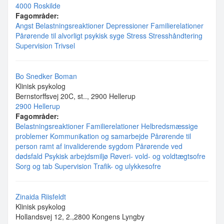
4000 Roskilde
Fagområder:
Angst
Belastningsreaktioner
Depressioner
Familierelationer
Pårørende til alvorligt psykisk syge
Stress
Stresshåndtering
Supervision
Trivsel
Bo Snedker Boman
Klinisk psykolog
Bernstorffsvej 20C, st.., 2900 Hellerup
2900 Hellerup
Fagområder:
Belastningsreaktioner
Familierelationer
Helbredsmæssige
problemer
Kommunikation og samarbejde
Pårørende til
person ramt af invaliderende sygdom
Pårørende ved
dødsfald
Psykisk arbejdsmiljø
Røveri- vold- og voldtægtsofre
Sorg og tab
Supervision
Trafik- og ulykkesofre
Zinaida Riisfeldt
Klinisk psykolog
Hollandsvej 12, 2.,2800 Kongens Lyngby