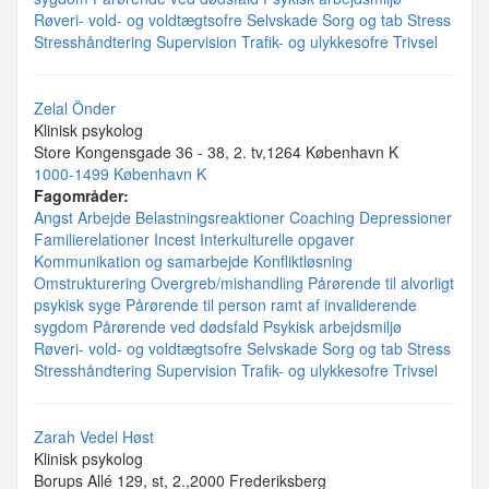
Røveri- vold- og voldtægtsofre
Selvskade
Sorg og tab
Stress
Stresshåndtering
Supervision
Trafik- og ulykkesofre
Trivsel
Zelal Önder
Klinisk psykolog
Store Kongensgade 36 - 38, 2. tv,1264 København K
1000-1499 København K
Fagområder:
Angst
Arbejde
Belastningsreaktioner
Coaching
Depressioner
Familierelationer
Incest
Interkulturelle opgaver
Kommunikation og samarbejde
Konfliktløsning
Omstrukturering
Overgreb/mishandling
Pårørende til alvorligt
psykisk syge
Pårørende til person ramt af invaliderende
sygdom
Pårørende ved dødsfald
Psykisk arbejdsmiljø
Røveri- vold- og voldtægtsofre
Selvskade
Sorg og tab
Stress
Stresshåndtering
Supervision
Trafik- og ulykkesofre
Trivsel
Zarah Vedel Høst
Klinisk psykolog
Borups Allé 129, st, 2.,2000 Frederiksberg