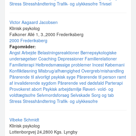
Stress
Stresshåndtering
Trafik- og ulykkesofre
Trivsel
Victor Aagaard Jacobsen
Klinisk psykolog
Falkoner Allé 1, 3.,2000 Frederiksberg
2000 Frederiksberg
Fagområder:
Angst
Arbejde
Belastningsreaktioner
Børnepsykologiske
undersøgelser
Coaching
Depressioner
Familierelationer
Familieterapi
Helbredsmæssige problemer
Incest
Købemani
Konfliktløsning
Misbrug/afhængighed
Overgreb/mishandling
Pårørende til alvorligt psykisk syge
Pårørende til person ramt
af invaliderende sygdom
Pårørende ved dødsfald
Parterapi
Provokeret abort
Psykisk arbejdsmiljø
Røveri- vold- og
voldtægtsofre
Selvmordsforsøg
Selvskade
Sorg og tab
Stress
Stresshåndtering
Trafik- og ulykkesofre
Vibeke Schmidt
Klinisk psykolog
Lottenborgvej 24,2800 Kgs. Lyngby