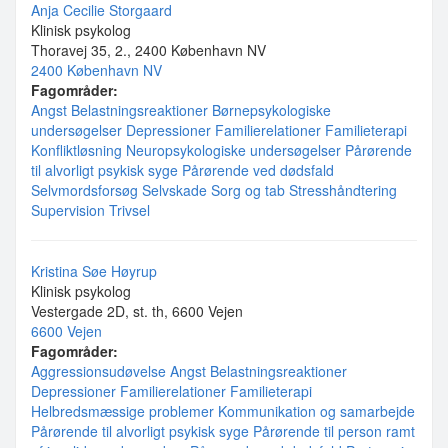
Anja Cecilie Storgaard
Klinisk psykolog
Thoravej 35, 2., 2400 København NV
2400 København NV
Fagområder:
Angst
Belastningsreaktioner
Børnepsykologiske
undersøgelser
Depressioner
Familierelationer
Familieterapi
Konfliktløsning
Neuropsykologiske undersøgelser
Pårørende
til alvorligt psykisk syge
Pårørende ved dødsfald
Selvmordsforsøg
Selvskade
Sorg og tab
Stresshåndtering
Supervision
Trivsel
Kristina Søe Høyrup
Klinisk psykolog
Vestergade 2D, st. th, 6600 Vejen
6600 Vejen
Fagområder:
Aggressionsudøvelse
Angst
Belastningsreaktioner
Depressioner
Familierelationer
Familieterapi
Helbredsmæssige problemer
Kommunikation og samarbejde
Pårørende til alvorligt psykisk syge
Pårørende til person ramt