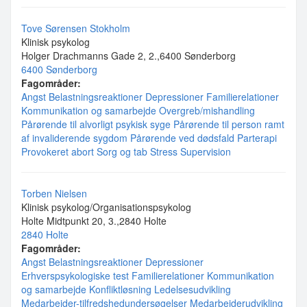
Tove Sørensen Stokholm
Klinisk psykolog
Holger Drachmanns Gade 2, 2.,6400 Sønderborg
6400 Sønderborg
Fagområder:
Angst
Belastningsreaktioner
Depressioner
Familierelationer
Kommunikation og samarbejde
Overgreb/mishandling
Pårørende til alvorligt psykisk syge
Pårørende til person ramt
af invaliderende sygdom
Pårørende ved dødsfald
Parterapi
Provokeret abort
Sorg og tab
Stress
Supervision
Torben Nielsen
Klinisk psykolog/Organisationspsykolog
Holte Midtpunkt 20, 3.,2840 Holte
2840 Holte
Fagområder:
Angst
Belastningsreaktioner
Depressioner
Erhverspsykologiske test
Familierelationer
Kommunikation
og samarbejde
Konfliktløsning
Ledelsesudvikling
Medarbejder-tilfredshedundersøgelser
Medarbejderudvikling