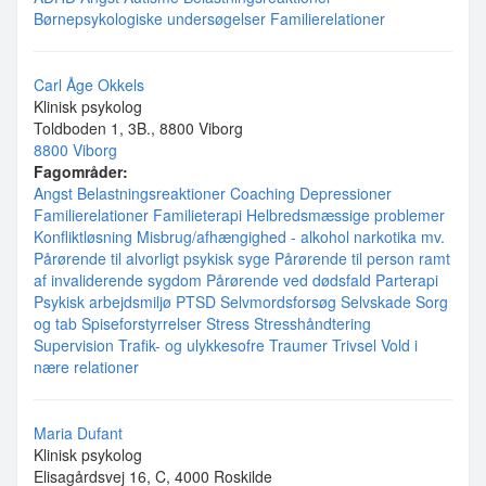
Børnepsykologiske undersøgelser
Familierelationer
Carl Åge Okkels
Klinisk psykolog
Toldboden 1, 3B., 8800 Viborg
8800 Viborg
Fagområder:
Angst
Belastningsreaktioner
Coaching
Depressioner
Familierelationer
Familieterapi
Helbredsmæssige problemer
Konfliktløsning
Misbrug/afhængighed - alkohol narkotika mv.
Pårørende til alvorligt psykisk syge
Pårørende til person ramt
af invaliderende sygdom
Pårørende ved dødsfald
Parterapi
Psykisk arbejdsmiljø
PTSD
Selvmordsforsøg
Selvskade
Sorg
og tab
Spiseforstyrrelser
Stress
Stresshåndtering
Supervision
Trafik- og ulykkesofre
Traumer
Trivsel
Vold i
nære relationer
Maria Dufant
Klinisk psykolog
Elisagårdsvej 16, C, 4000 Roskilde