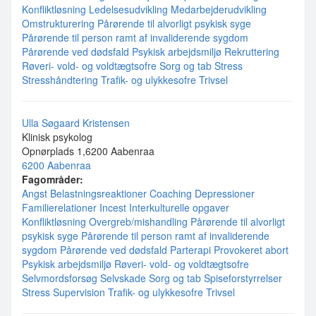
Konfliktløsning
Ledelsesudvikling
Medarbejderudvikling
Omstrukturering
Pårørende til alvorligt psykisk syge
Pårørende til person ramt af invaliderende sygdom
Pårørende ved dødsfald
Psykisk arbejdsmiljø
Rekruttering
Røveri- vold- og voldtægtsofre
Sorg og tab
Stress
Stresshåndtering
Trafik- og ulykkesofre
Trivsel
Ulla Søgaard Kristensen
Klinisk psykolog
Opnørplads 1,6200 Aabenraa
6200 Aabenraa
Fagområder:
Angst
Belastningsreaktioner
Coaching
Depressioner
Familierelationer
Incest
Interkulturelle opgaver
Konfliktløsning
Overgreb/mishandling
Pårørende til alvorligt
psykisk syge
Pårørende til person ramt af invaliderende
sygdom
Pårørende ved dødsfald
Parterapi
Provokeret abort
Psykisk arbejdsmiljø
Røveri- vold- og voldtægtsofre
Selvmordsforsøg
Selvskade
Sorg og tab
Spiseforstyrrelser
Stress
Supervision
Trafik- og ulykkesofre
Trivsel