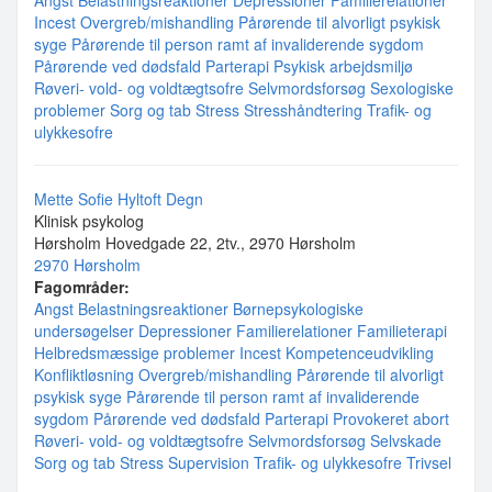
Angst
Belastningsreaktioner
Depressioner
Familierelationer
Incest
Overgreb/mishandling
Pårørende til alvorligt psykisk
syge
Pårørende til person ramt af invaliderende sygdom
Pårørende ved dødsfald
Parterapi
Psykisk arbejdsmiljø
Røveri- vold- og voldtægtsofre
Selvmordsforsøg
Sexologiske
problemer
Sorg og tab
Stress
Stresshåndtering
Trafik- og
ulykkesofre
Mette Sofie Hyltoft Degn
Klinisk psykolog
Hørsholm Hovedgade 22, 2tv., 2970 Hørsholm
2970 Hørsholm
Fagområder:
Angst
Belastningsreaktioner
Børnepsykologiske
undersøgelser
Depressioner
Familierelationer
Familieterapi
Helbredsmæssige problemer
Incest
Kompetenceudvikling
Konfliktløsning
Overgreb/mishandling
Pårørende til alvorligt
psykisk syge
Pårørende til person ramt af invaliderende
sygdom
Pårørende ved dødsfald
Parterapi
Provokeret abort
Røveri- vold- og voldtægtsofre
Selvmordsforsøg
Selvskade
Sorg og tab
Stress
Supervision
Trafik- og ulykkesofre
Trivsel