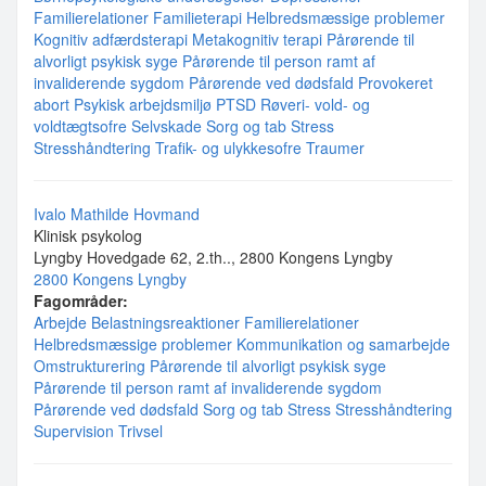
Familierelationer
Familieterapi
Helbredsmæssige problemer
Kognitiv adfærdsterapi
Metakognitiv terapi
Pårørende til
alvorligt psykisk syge
Pårørende til person ramt af
invaliderende sygdom
Pårørende ved dødsfald
Provokeret
abort
Psykisk arbejdsmiljø
PTSD
Røveri- vold- og
voldtægtsofre
Selvskade
Sorg og tab
Stress
Stresshåndtering
Trafik- og ulykkesofre
Traumer
Ivalo Mathilde Hovmand
Klinisk psykolog
Lyngby Hovedgade 62, 2.th.., 2800 Kongens Lyngby
2800 Kongens Lyngby
Fagområder:
Arbejde
Belastningsreaktioner
Familierelationer
Helbredsmæssige problemer
Kommunikation og samarbejde
Omstrukturering
Pårørende til alvorligt psykisk syge
Pårørende til person ramt af invaliderende sygdom
Pårørende ved dødsfald
Sorg og tab
Stress
Stresshåndtering
Supervision
Trivsel