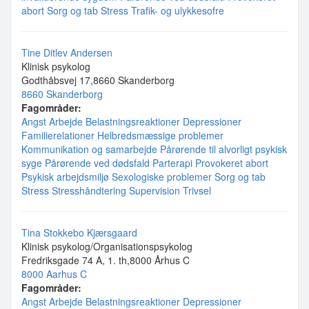
abort
Sorg og tab
Stress
Trafik- og ulykkesofre
Tine Ditlev Andersen
Klinisk psykolog
Godthåbsvej 17,8660 Skanderborg
8660 Skanderborg
Fagområder:
Angst
Arbejde
Belastningsreaktioner
Depressioner
Familierelationer
Helbredsmæssige problemer
Kommunikation og samarbejde
Pårørende til alvorligt psykisk
syge
Pårørende ved dødsfald
Parterapi
Provokeret abort
Psykisk arbejdsmiljø
Sexologiske problemer
Sorg og tab
Stress
Stresshåndtering
Supervision
Trivsel
Tina Stokkebo Kjærsgaard
Klinisk psykolog/Organisationspsykolog
Fredriksgade 74 A, 1. th,8000 Århus C
8000 Aarhus C
Fagområder:
Angst
Arbejde
Belastningsreaktioner
Depressioner