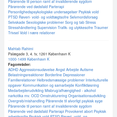
Pårørende til person ramt af invaliderende sygdom
Pårørende ved dødsfald
Parterapi
Personlighedspsykologiske undersøgelser
Psykisk vold
PTSD
Røveri- vold- og voldtægtsofre
Selvmordsforsøg
Selvskade
Sexologiske problemer
Sorg og tab
Stress
Stresshåndtering
Supervision
Trafik- og ulykkesofre
Traumer
Trivsel
Vold i nære relationer
Mahtab Rahimi
Palægade 3, 4. tv, 1261 København K
1000-1499 København K
Fagområder:
ADHD
Aggressionsudøvelse
Angst
Arbejde
Autisme
Belastningsreaktioner
Borderline
Depressioner
Familierelationer
Helbredsmæssige problemer
Interkulturelle
opgaver
Kommunikation og samarbejde
Konfliktløsning
Medarbejderudvikling
Misbrug/afhængighed - alkohol
narkotika mv.
OCD
Omstrukturering
Organisationsudvikling
Overgreb/mishandling
Pårørende til alvorligt psykisk syge
Pårørende til person ramt af invaliderende sygdom
Pårørende ved dødsfald
Parterapi
Provokeret abort
Psykisk
arbejdsmiljø
Psykisk vold
PTSD
Røveri- vold- og