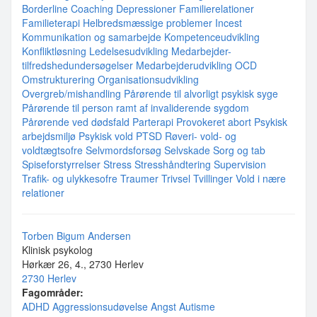
Borderline
Coaching
Depressioner
Familierelationer
Familieterapi
Helbredsmæssige problemer
Incest
Kommunikation og samarbejde
Kompetenceudvikling
Konfliktløsning
Ledelsesudvikling
Medarbejder-
tilfredshedundersøgelser
Medarbejderudvikling
OCD
Omstrukturering
Organisationsudvikling
Overgreb/mishandling
Pårørende til alvorligt psykisk syge
Pårørende til person ramt af invaliderende sygdom
Pårørende ved dødsfald
Parterapi
Provokeret abort
Psykisk
arbejdsmiljø
Psykisk vold
PTSD
Røveri- vold- og
voldtægtsofre
Selvmordsforsøg
Selvskade
Sorg og tab
Spiseforstyrrelser
Stress
Stresshåndtering
Supervision
Trafik- og ulykkesofre
Traumer
Trivsel
Tvillinger
Vold i nære
relationer
Torben Bigum Andersen
Klinisk psykolog
Hørkær 26, 4., 2730 Herlev
2730 Herlev
Fagområder:
ADHD
Aggressionsudøvelse
Angst
Autisme