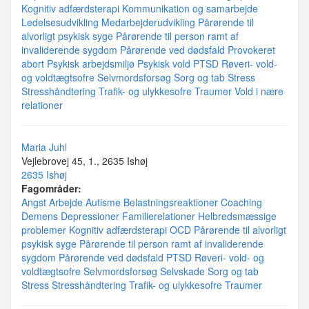
Kognitiv adfærdsterapi
Kommunikation og samarbejde
Ledelsesudvikling
Medarbejderudvikling
Pårørende til
alvorligt psykisk syge
Pårørende til person ramt af
invaliderende sygdom
Pårørende ved dødsfald
Provokeret
abort
Psykisk arbejdsmiljø
Psykisk vold
PTSD
Røveri- vold-
og voldtægtsofre
Selvmordsforsøg
Sorg og tab
Stress
Stresshåndtering
Trafik- og ulykkesofre
Traumer
Vold i nære
relationer
Maria Juhl
Vejlebrovej 45, 1., 2635 Ishøj
2635 Ishøj
Fagområder:
Angst
Arbejde
Autisme
Belastningsreaktioner
Coaching
Demens
Depressioner
Familierelationer
Helbredsmæssige
problemer
Kognitiv adfærdsterapi
OCD
Pårørende til alvorligt
psykisk syge
Pårørende til person ramt af invaliderende
sygdom
Pårørende ved dødsfald
PTSD
Røveri- vold- og
voldtægtsofre
Selvmordsforsøg
Selvskade
Sorg og tab
Stress
Stresshåndtering
Trafik- og ulykkesofre
Traumer