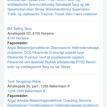
voldtægtsofre
Selvmordsforsøg
Selvskade
Sorg og tab
Spiseforstyrrelser
Stress
Stresshåndtering
Supervision
Trafik- og ulykkesofre
Traumer
Trivsel
Vold i nære relationer
Brit Salling Skov
Amaliegade 2D, 8700 Horsens
8700 Horsens
Fagområder:
Angst
Belastningsreaktioner
Depressioner
Helbredsmæssige
problemer
OCD
Pårørende til alvorligt psykisk syge
Pårørende til person ramt af invaliderende sygdom
Pårørende ved dødsfald
Psykisk arbejdsmiljø
PTSD
Røveri-
vold- og voldtægtsofre
Sorg og tab
Stress
Tove Saugstrup Rieck
Amaliegade 36, part., 1256 København K
1000-1499 København K
Fagområder:
Angst
Arbejde
Belastningsreaktioner
Coaching
Demens
Depressioner
Familierelationer
Helbredsmæssige problemer