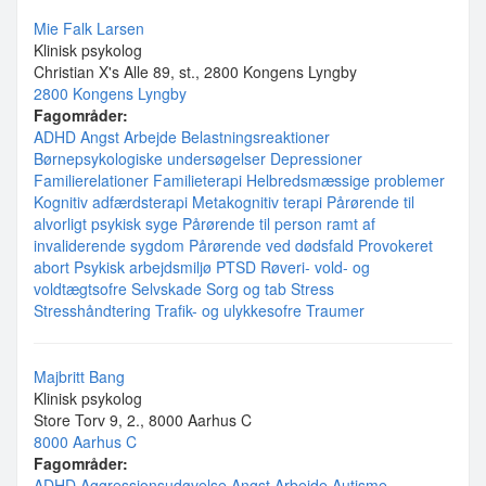
Mie Falk Larsen
Klinisk psykolog
Christian X's Alle 89, st., 2800 Kongens Lyngby
2800 Kongens Lyngby
Fagområder:
ADHD
Angst
Arbejde
Belastningsreaktioner
Børnepsykologiske undersøgelser
Depressioner
Familierelationer
Familieterapi
Helbredsmæssige problemer
Kognitiv adfærdsterapi
Metakognitiv terapi
Pårørende til
alvorligt psykisk syge
Pårørende til person ramt af
invaliderende sygdom
Pårørende ved dødsfald
Provokeret
abort
Psykisk arbejdsmiljø
PTSD
Røveri- vold- og
voldtægtsofre
Selvskade
Sorg og tab
Stress
Stresshåndtering
Trafik- og ulykkesofre
Traumer
Majbritt Bang
Klinisk psykolog
Store Torv 9, 2., 8000 Aarhus C
8000 Aarhus C
Fagområder:
ADHD
Aggressionsudøvelse
Angst
Arbejde
Autisme