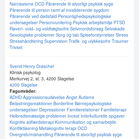
Narcissisme
OCD
Pårørende til alvorligt psykisk syge
Pårørende til person ramt af invaliderende sygdom
Pårørende ved dødsfald
Personlighedspsykologiske
undersøgelser
Personvurdering
Psykisk arbejdsmiljø
PTSD
Røveri- vold- og voldtægtsofre
Selvmordsforsøg
Selvskade
Sexologiske problemer
Sorg og tab
Spiseforstyrrelser
Stress
Stresshåndtering
Supervision
Trafik- og ulykkesofre
Traumer
Trivsel
Svend Henry Drøscher
Klinisk psykolog
Merkurvej 2, st. 3, 4200 Slagelse
4200 Slagelse
Fagområder:
ADHD
Aggressionsudøvelse
Angst
Autisme
Belastningsreaktioner
Borderline
Børnepsykologiske
undersøgelser
Depressioner
Familierelationer
Familieterapi
Helbredsmæssige problemer
Incest
Interkulturelle opgaver
Kognitiv adfærdsterapi
Kommunikation og samarbejde
Konfliktløsning
Metakognitiv terapi
OCD
Overgreb/mishandling
Pårørende til alvorligt psykisk syge