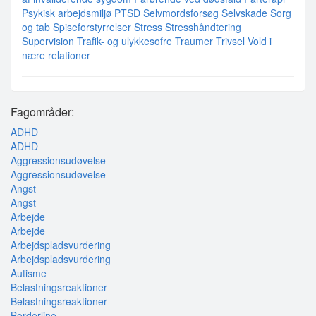
Psykisk arbejdsmiljø
PTSD
Selvmordsforsøg
Selvskade
Sorg
og tab
Spiseforstyrrelser
Stress
Stresshåndtering
Supervision
Trafik- og ulykkesofre
Traumer
Trivsel
Vold i
nære relationer
Fagområder:
ADHD
ADHD
Aggressionsudøvelse
Aggressionsudøvelse
Angst
Angst
Arbejde
Arbejde
Arbejdspladsvurdering
Arbejdspladsvurdering
Autisme
Belastningsreaktioner
Belastningsreaktioner
Borderline