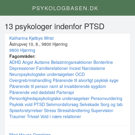
PSYKOLOGBASEN.DK
13 psykologer indenfor PTSD
Katharina Kjølbye Wrist
Åstrupvej 10, 8., 9800 Hjørring
9800 Hjørring
Fagområder:
ADHD
Angst
Autisme
Belastningsreaktioner
Borderline
Depressioner
Familierelationer
Incest
Narcissisme
Neuropsykologiske undersøgelser
OCD
Overgreb/mishandling
Pårørende til alvorligt psykisk syge
Pårørende til person ramt af invaliderende sygdom
Pårørende ved dødsfald
Parterapi
Personlighedspsykologiske undersøgelser
Personvurdering
Psykisk vold
PTSD
Selvmordsforsøg
Selvskade
Sorg og tab
Spiseforstyrrelser
Stress
Stresshåndtering
Supervision
Traumer
Trivsel
Vold i nære relationer
Mari Hauge Grønkjær