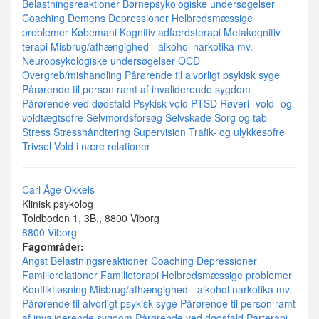
Belastningsreaktioner
Børnepsykologiske undersøgelser
Coaching
Demens
Depressioner
Helbredsmæssige
problemer
Købemani
Kognitiv adfærdsterapi
Metakognitiv
terapi
Misbrug/afhængighed - alkohol narkotika mv.
Neuropsykologiske undersøgelser
OCD
Overgreb/mishandling
Pårørende til alvorligt psykisk syge
Pårørende til person ramt af invaliderende sygdom
Pårørende ved dødsfald
Psykisk vold
PTSD
Røveri- vold- og
voldtægtsofre
Selvmordsforsøg
Selvskade
Sorg og tab
Stress
Stresshåndtering
Supervision
Trafik- og ulykkesofre
Trivsel
Vold i nære relationer
Carl Åge Okkels
Klinisk psykolog
Toldboden 1, 3B., 8800 Viborg
8800 Viborg
Fagområder:
Angst
Belastningsreaktioner
Coaching
Depressioner
Familierelationer
Familieterapi
Helbredsmæssige problemer
Konfliktløsning
Misbrug/afhængighed - alkohol narkotika mv.
Pårørende til alvorligt psykisk syge
Pårørende til person ramt
af invaliderende sygdom
Pårørende ved dødsfald
Parterapi