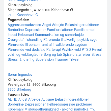
Klinisk psykolog
Slagelsegade 1, 4. tv, 2100 København Ø
2100 København Ø
Fagområder:
Aggressionsudøvelse
Angst
Arbejde
Belastningsreaktioner
Borderline
Depressioner
Familierelationer
Familieterapi
Incest
Købemani
Kommunikation og samarbejde
Overgreb/mishandling
Pårørende til alvorligt psykisk syge
Pårørende til person ramt af invaliderende sygdom
Pårørende ved dødsfald
Parterapi
Psykisk vold
PTSD
Røveri-
vold- og voldtægtsofre
Sorg og tab
Spiseforstyrrelser
Stress
Stresshåndtering
Supervision
Traumer
Trivsel
Søren Ingerslev
Klinisk psykolog
Vestergade 32, 8600 Silkeborg
8600 Silkeborg
Fagområder:
ADHD
Angst
Arbejde
Autisme
Belastningsreaktioner
Borderline
Depressioner
Helbredsmæssige problemer
Købemani
Misbrug/afhængighed - alkohol narkotika mv.