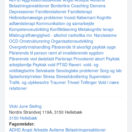
Belastningsreaktioner
Borderline
Coaching
Demens
Depressioner
Familierelationer
Familieterapi
Helbredsmæssige problemer
Incest
Købemani
Kognitiv
adfærdsterapi
Kommunikation og samarbejde
Kompetenceudvikling
Konfliktløsning
Metakognitiv terapi
Misbrug/afhængighed - alkohol narkotika mv.
Narcissisme
OCD
Omstrukturering
Organisationsudvikling
Overgreb/mishandling
Pårørende til alvorligt psykisk syge
Pårørende til person ramt af invaliderende sygdom
Pårørende ved dødsfald
Parterapi
Provokeret abort
Psykisk
arbejdsmiljø
Psykisk vold
PTSD
Røveri- vold- og
voldtægtsofre
Selvskade
Sexologiske problemer
Sorg og tab
Spiseforstyrrelser
Stress
Stresshåndtering
Supervision
Trafik- og ulykkesofre
Traumer
Trivsel
Tvillinger
Vold i nære
relationer
Vicki June Sieling
Nordre Strandvej 119A, 3150 Hellebæk
3150 Hellebæk
Fagområder:
ADHD
Angst
Arbejde
Autisme
Belastningsreaktioner