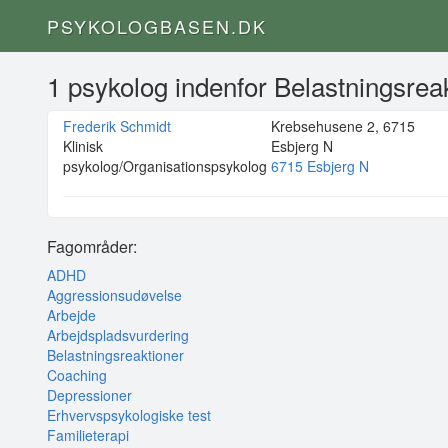
PSYKOLOGBASEN.DK
1 psykolog indenfor Belastningsrea
Frederik Schmidt
Krebsehusene 2, 6715
Klinisk
Esbjerg N
psykolog/Organisationspsykolog
6715 Esbjerg N
Fagområder:
ADHD
Aggressionsudøvelse
Arbejde
Arbejdspladsvurdering
Belastningsreaktioner
Coaching
Depressioner
Erhvervspsykologiske test
Familieterapi