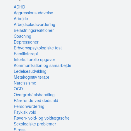
ADHD
Aggressionsudøvelse
Arbejde
Arbejdspladsvurdering
Belastningsreaktioner
Coaching
Depressioner
Erhvervspsykologiske test
Familieterapi
Interkulturelle opgaver
Kommunikation og samarbejde
Ledelsesudvikling
Metakognitiv terapi
Narcissisme
OCD
Overgreb/mishandling
Pårørende ved dødsfald
Personvurdering
Psykisk vold
Røveri- vold- og voldtægtsofre
Sexologiske problemer
Stress