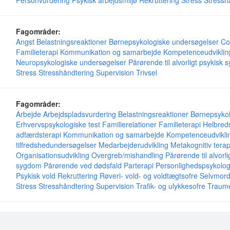
Personvurdering
Psykisk arbejdsmiljø
Rekruttering
Stress
Stressh
Fagområder:
Angst
Belastningsreaktioner
Børnepsykologiske undersøgelser
Co
Familieterapi
Kommunikation og samarbejde
Kompetenceudviklin
Neuropsykologiske undersøgelser
Pårørende til alvorligt psykisk 
Stress
Stresshåndtering
Supervision
Trivsel
Fagområder:
Arbejde
Arbejdspladsvurdering
Belastningsreaktioner
Børnepsykol
Erhvervspsykologiske test
Familierelationer
Familieterapi
Helbred
adfærdsterapi
Kommunikation og samarbejde
Kompetenceudvikli
tilfredshedundersøgelser
Medarbejderudvikling
Metakognitiv terap
Organisationsudvikling
Overgreb/mishandling
Pårørende til alvorl
sygdom
Pårørende ved dødsfald
Parterapi
Personlighedspsykolog
Psykisk vold
Rekruttering
Røveri- vold- og voldtægtsofre
Selvmord
Stress
Stresshåndtering
Supervision
Trafik- og ulykkesofre
Traum