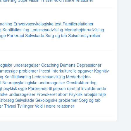
åndtering
Supervision
Trivsel
Vold i nære relationer
aching
Erhvervspsykologiske test
Familierelationer
g
Konfliktløsning
Ledelsesudvikling
Medarbejderudvikling
syge
Parterapi
Selvskade
Sorg og tab
Spiseforstyrrelser
ogiske undersøgelser
Coaching
Demens
Depressioner
smæssige problemer
Incest
Interkulturelle opgaver
Kognitiv
ng
Konfliktløsning
Ledelsesudvikling
Medarbejder-
i
Neuropsykologiske undersøgelser
Omstrukturering
igt psykisk syge
Pårørende til person ramt af invaliderende
iske undersøgelser
Provokeret abort
Psykisk arbejdsmiljø
sforsøg
Selvskade
Sexologiske problemer
Sorg og tab
er
Trivsel
Tvillinger
Vold i nære relationer