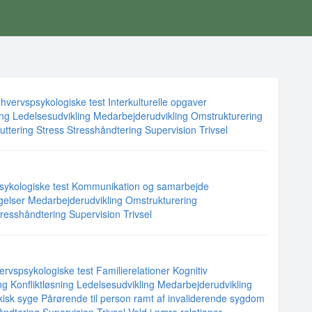
rhvervspsykologiske test
Interkulturelle opgaver
ing
Ledelsesudvikling
Medarbejderudvikling
Omstrukturering
uttering
Stress
Stresshåndtering
Supervision
Trivsel
sykologiske test
Kommunikation og samarbejde
gelser
Medarbejderudvikling
Omstrukturering
tresshåndtering
Supervision
Trivsel
ervspsykologiske test
Familierelationer
Kognitiv
ng
Konfliktløsning
Ledelsesudvikling
Medarbejderudvikling
ykisk syge
Pårørende til person ramt af invaliderende sygdom