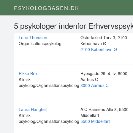
PSYKOLOGBASEN.DK
5 psykologer indenfor Erhvervspsyk
Lene Thomsen
Østerfælled Torv 3, 2100
Organisationspsykolog
København Ø
2100 København Ø
Rikke Brix
Ryesgade 29, 4. tv, 8000
Klinisk
Aarhus C
psykolog/Organisationspsykolog
8000 Aarhus C
Laura Hanghøj
A C Hansens Alle 8, 5500
Klinisk
Middelfart
psykolog/Organisationspsykolog
5500 Middelfart