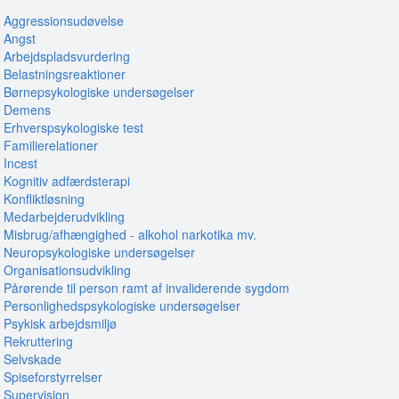
Aggressionsudøvelse
Angst
Arbejdspladsvurdering
Belastningsreaktioner
Børnepsykologiske undersøgelser
Demens
Erhverspsykologiske test
Familierelationer
Incest
Kognitiv adfærdsterapi
Konfliktløsning
Medarbejderudvikling
Misbrug/afhængighed - alkohol narkotika mv.
Neuropsykologiske undersøgelser
Organisationsudvikling
Pårørende til person ramt af invaliderende sygdom
Personlighedspsykologiske undersøgelser
Psykisk arbejdsmiljø
Rekruttering
Selvskade
Spiseforstyrrelser
Supervision