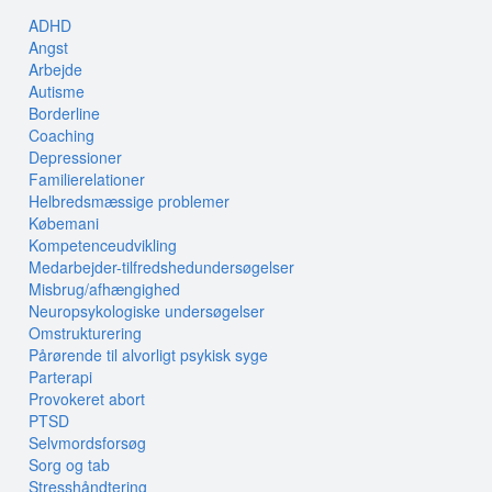
ADHD
Angst
Arbejde
Autisme
Borderline
Coaching
Depressioner
Familierelationer
Helbredsmæssige problemer
Købemani
Kompetenceudvikling
Medarbejder-tilfredshedundersøgelser
Misbrug/afhængighed
Neuropsykologiske undersøgelser
Omstrukturering
Pårørende til alvorligt psykisk syge
Parterapi
Provokeret abort
PTSD
Selvmordsforsøg
Sorg og tab
Stresshåndtering