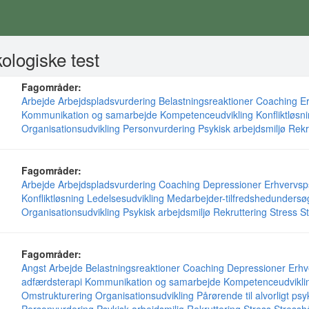
ologiske test
Fagområder:
Arbejde
Arbejdspladsvurdering
Belastningsreaktioner
Coaching
E
Kommunikation og samarbejde
Kompetenceudvikling
Konfliktløsn
Organisationsudvikling
Personvurdering
Psykisk arbejdsmiljø
Rekr
Fagområder:
Arbejde
Arbejdspladsvurdering
Coaching
Depressioner
Erhvervsp
Konfliktløsning
Ledelsesudvikling
Medarbejder-tilfredshedundersø
Organisationsudvikling
Psykisk arbejdsmiljø
Rekruttering
Stress
S
Fagområder:
Angst
Arbejde
Belastningsreaktioner
Coaching
Depressioner
Erhv
adfærdsterapi
Kommunikation og samarbejde
Kompetenceudvikli
Omstrukturering
Organisationsudvikling
Pårørende til alvorligt ps