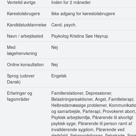
Ventetid øvrige
Inden for 2 måneder
Kørestolsbrugere
Ikke adgang for kørestolsbrugere
Kandidatuddannelse
Cand. psych.
Navn / arbejdssted
Psykolog Kristina Søe Høyrup
Med
Nej
lægehenvisning
Online konsultation
Nej
Sprog (udover
Engelsk
Dansk)
Erfaringer og
Familierelationer, Depressioner,
fagområder
Belastningsreaktioner, Angst, Familieterapi,
Helbredsmæssige problemer, Kommunikati
og samarbejde, Parterapi, Provokeret abort,
Psykisk arbejdsmiljø, Pårørende til alvorligt
psykisk syge, Pårørende til person ramt af
invaliderende sygdom, Pårørende ved
dødsfald, Selvmordsforsøg, Selvskade, Sor