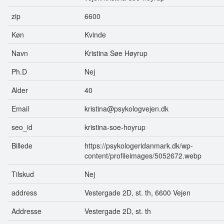
zip
6600
Køn
Kvinde
Navn
Kristina Søe Høyrup
Ph.D
Nej
Alder
40
Email
kristina@psykologvejen.dk
seo_id
kristina-soe-hoyrup
Billede
https://psykologeridanmark.dk/wp-
content/profileimages/5052672.webp
Tilskud
Nej
address
Vestergade 2D, st. th, 6600 Vejen
Addresse
Vestergade 2D, st. th