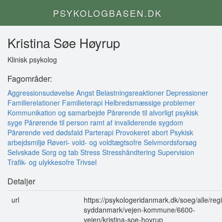
PSYKOLOGBASEN.DK
Kristina Søe Høyrup
Klinisk psykolog
Fagområder:
Aggressionsudøvelse
Angst
Belastningsreaktioner
Depressioner
Familierelationer
Familieterapi
Helbredsmæssige problemer
Kommunikation og samarbejde
Pårørende til alvorligt psykisk
syge
Pårørende til person ramt af invaliderende sygdom
Pårørende ved dødsfald
Parterapi
Provokeret abort
Psykisk
arbejdsmiljø
Røveri- vold- og voldtægtsofre
Selvmordsforsøg
Selvskade
Sorg og tab
Stress
Stresshåndtering
Supervision
Trafik- og ulykkesofre
Trivsel
Detaljer
url
https://psykologeridanmark.dk/soeg/alle/reg
syddanmark/vejen-kommune/6600-
vejen/kristina-soe-hoyrup