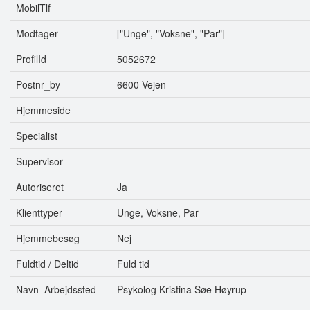
MobilTlf
Modtager
["Unge", "Voksne", "Par"]
ProfilId
5052672
Postnr_by
6600 Vejen
Hjemmeside
Specialist
Supervisor
Autoriseret
Ja
Klienttyper
Unge, Voksne, Par
Hjemmebesøg
Nej
Fuldtid / Deltid
Fuld tid
Navn_Arbejdssted
Psykolog Kristina Søe Høyrup