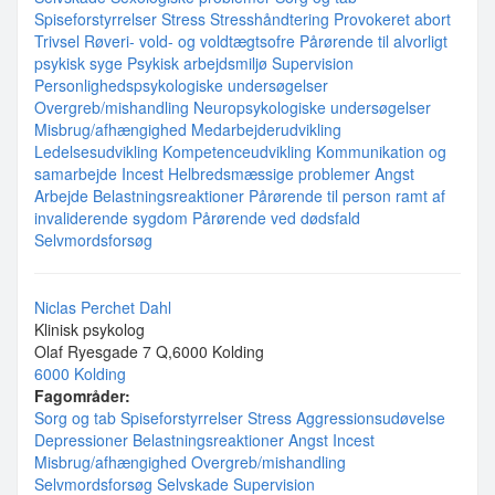
Spiseforstyrrelser
Stress
Stresshåndtering
Provokeret abort
Trivsel
Røveri- vold- og voldtægtsofre
Pårørende til alvorligt
psykisk syge
Psykisk arbejdsmiljø
Supervision
Personlighedspsykologiske undersøgelser
Overgreb/mishandling
Neuropsykologiske undersøgelser
Misbrug/afhængighed
Medarbejderudvikling
Ledelsesudvikling
Kompetenceudvikling
Kommunikation og
samarbejde
Incest
Helbredsmæssige problemer
Angst
Arbejde
Belastningsreaktioner
Pårørende til person ramt af
invaliderende sygdom
Pårørende ved dødsfald
Selvmordsforsøg
Niclas Perchet Dahl
Klinisk psykolog
Olaf Ryesgade 7 Q,6000 Kolding
6000 Kolding
Fagområder:
Sorg og tab
Spiseforstyrrelser
Stress
Aggressionsudøvelse
Depressioner
Belastningsreaktioner
Angst
Incest
Misbrug/afhængighed
Overgreb/mishandling
Selvmordsforsøg
Selvskade
Supervision