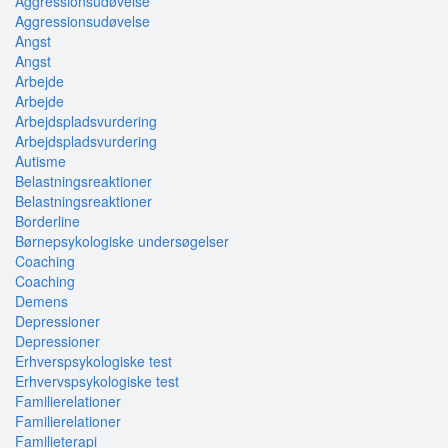
Aggressionsudøvelse
Aggressionsudøvelse
Angst
Angst
Arbejde
Arbejde
Arbejdspladsvurdering
Arbejdspladsvurdering
Autisme
Belastningsreaktioner
Belastningsreaktioner
Borderline
Børnepsykologiske undersøgelser
Coaching
Coaching
Demens
Depressioner
Depressioner
Erhverspsykologiske test
Erhvervspsykologiske test
Familierelationer
Familierelationer
Familieterapi