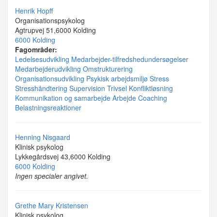
Henrik Hopff
Organisationspsykolog
Agtrupvej 51,6000 Kolding
6000 Kolding
Fagområder:
Ledelsesudvikling
Medarbejder-tilfredshedundersøgelser
Medarbejderudvikling
Omstrukturering
Organisationsudvikling
Psykisk arbejdsmiljø
Stress
Stresshåndtering
Supervision
Trivsel
Konfliktløsning
Kommunikation og samarbejde
Arbejde
Coaching
Belastningsreaktioner
Henning Nisgaard
Klinisk psykolog
Lykkegårdsvej 43,6000 Kolding
6000 Kolding
Ingen specialer angivet.
Grethe Mary Kristensen
Klinisk psykolog