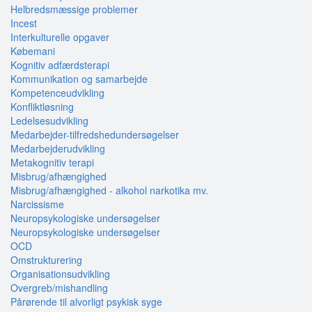
Helbredsmæssige problemer
Incest
Interkulturelle opgaver
Købemani
Kognitiv adfærdsterapi
Kommunikation og samarbejde
Kompetenceudvikling
Konfliktløsning
Ledelsesudvikling
Medarbejder-tilfredshedundersøgelser
Medarbejderudvikling
Metakognitiv terapi
Misbrug/afhængighed
Misbrug/afhængighed - alkohol narkotika mv.
Narcissisme
Neuropsykologiske undersøgelser
Neuropsykologiske undersøgelser
OCD
Omstrukturering
Organisationsudvikling
Overgreb/mishandling
Pårørende til alvorligt psykisk syge