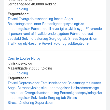
Jernbanegade 40,6000 Kolding
6000 Kolding
Fagområder:
Trivsel
Overgreb/mishandling
Incest
Angst
Belastningsreaktioner
Personlighedspsykologiske
undersøgelser
Pårørende til alvorligt psykisk syge
Pårørende
til person ramt af invaliderende sygdom
Pårørende ved
dødsfald
Selvmordsforsøg
Sorg og tab
Stress
Supervision
Trafik- og ulykkesofre
Røveri- vold- og voldtægtsofre
Cæcilie Louise Norby
Klinisk psykolog
Mazantigade 7,6000 Kolding
6000 Kolding
Fagområder:
Trivsel
Depressioner
Familierelationer
Belastningsreaktioner
Angst
Børnepsykologiske undersøgelser
Helbredsmæssige
problemer
Overgreb/mishandling
Personlighedspsykologiske
undersøgelser
Selvskade
Sorg og tab
Stress
Stresshåndtering
Supervision