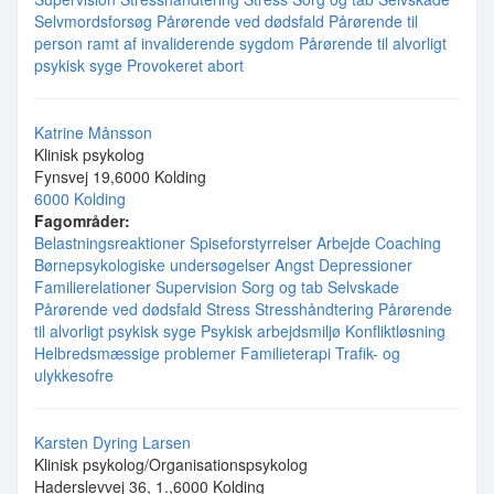
Selvmordsforsøg
Pårørende ved dødsfald
Pårørende til
person ramt af invaliderende sygdom
Pårørende til alvorligt
psykisk syge
Provokeret abort
Katrine Månsson
Klinisk psykolog
Fynsvej 19,6000 Kolding
6000 Kolding
Fagområder:
Belastningsreaktioner
Spiseforstyrrelser
Arbejde
Coaching
Børnepsykologiske undersøgelser
Angst
Depressioner
Familierelationer
Supervision
Sorg og tab
Selvskade
Pårørende ved dødsfald
Stress
Stresshåndtering
Pårørende
til alvorligt psykisk syge
Psykisk arbejdsmiljø
Konfliktløsning
Helbredsmæssige problemer
Familieterapi
Trafik- og
ulykkesofre
Karsten Dyring Larsen
Klinisk psykolog/Organisationspsykolog
Haderslevvej 36, 1.,6000 Kolding