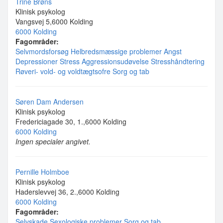
Trine Brøns
Klinisk psykolog
Vangsvej 5,6000 Kolding
6000 Kolding
Fagområder:
Selvmordsforsøg
Helbredsmæssige problemer
Angst
Depressioner
Stress
Aggressionsudøvelse
Stresshåndtering
Røveri- vold- og voldtægtsofre
Sorg og tab
Søren Dam Andersen
Klinisk psykolog
Fredericiagade 30, 1.,6000 Kolding
6000 Kolding
Ingen specialer angivet.
Pernille Holmboe
Klinisk psykolog
Haderslevvej 36, 2.,6000 Kolding
6000 Kolding
Fagområder:
Selvskade
Sexologiske problemer
Sorg og tab