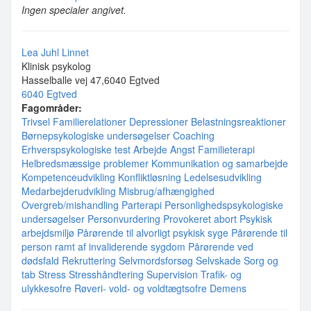
Ingen specialer angivet.
Lea Juhl Linnet
Klinisk psykolog
Hasselballe vej 47,6040 Egtved
6040 Egtved
Fagområder:
Trivsel
Familierelationer
Depressioner
Belastningsreaktioner
Børnepsykologiske undersøgelser
Coaching
Erhverspsykologiske test
Arbejde
Angst
Familieterapi
Helbredsmæssige problemer
Kommunikation og samarbejde
Kompetenceudvikling
Konfliktløsning
Ledelsesudvikling
Medarbejderudvikling
Misbrug/afhængighed
Overgreb/mishandling
Parterapi
Personlighedspsykologiske
undersøgelser
Personvurdering
Provokeret abort
Psykisk
arbejdsmiljø
Pårørende til alvorligt psykisk syge
Pårørende til
person ramt af invaliderende sygdom
Pårørende ved
dødsfald
Rekruttering
Selvmordsforsøg
Selvskade
Sorg og
tab
Stress
Stresshåndtering
Supervision
Trafik- og
ulykkesofre
Røveri- vold- og voldtægtsofre
Demens