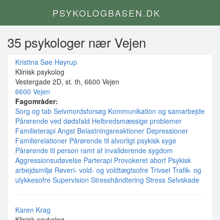
PSYKOLOGBASEN.DK
35 psykologer nær Vejen
Kristina Søe Høyrup
Klinisk psykolog
Vestergade 2D, st. th, 6600 Vejen
6600 Vejen
Fagområder:
Sorg og tab
Selvmordsforsøg
Kommunikation og samarbejde
Pårørende ved dødsfald
Helbredsmæssige problemer
Familieterapi
Angst
Belastningsreaktioner
Depressioner
Familierelationer
Pårørende til alvorligt psykisk syge
Pårørende til person ramt af invaliderende sygdom
Aggressionsudøvelse
Parterapi
Provokeret abort
Psykisk
arbejdsmiljø
Røveri- vold- og voldtægtsofre
Trivsel
Trafik- og
ulykkesofre
Supervision
Stresshåndtering
Stress
Selvskade
Karen Krag
Klinisk psykolog