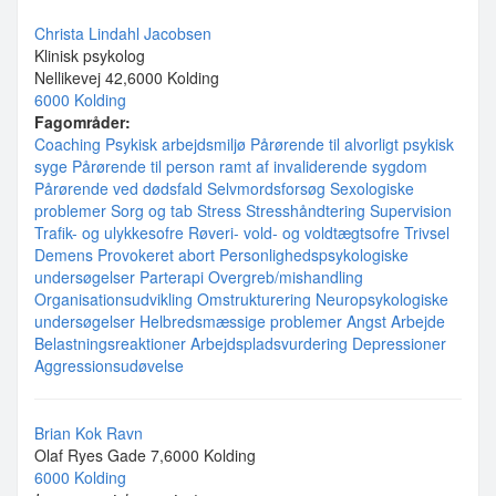
Christa Lindahl Jacobsen
Klinisk psykolog
Nellikevej 42,6000 Kolding
6000 Kolding
Fagområder:
Coaching
Psykisk arbejdsmiljø
Pårørende til alvorligt psykisk
syge
Pårørende til person ramt af invaliderende sygdom
Pårørende ved dødsfald
Selvmordsforsøg
Sexologiske
problemer
Sorg og tab
Stress
Stresshåndtering
Supervision
Trafik- og ulykkesofre
Røveri- vold- og voldtægtsofre
Trivsel
Demens
Provokeret abort
Personlighedspsykologiske
undersøgelser
Parterapi
Overgreb/mishandling
Organisationsudvikling
Omstrukturering
Neuropsykologiske
undersøgelser
Helbredsmæssige problemer
Angst
Arbejde
Belastningsreaktioner
Arbejdspladsvurdering
Depressioner
Aggressionsudøvelse
Brian Kok Ravn
Olaf Ryes Gade 7,6000 Kolding
6000 Kolding