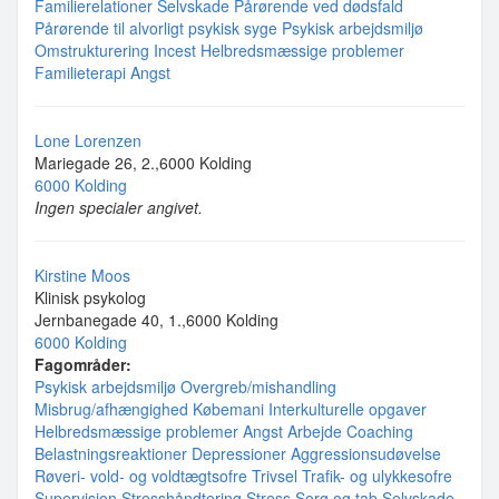
Familierelationer
Selvskade
Pårørende ved dødsfald
Pårørende til alvorligt psykisk syge
Psykisk arbejdsmiljø
Omstrukturering
Incest
Helbredsmæssige problemer
Familieterapi
Angst
Lone Lorenzen
Mariegade 26, 2.,6000 Kolding
6000 Kolding
Ingen specialer angivet.
Kirstine Moos
Klinisk psykolog
Jernbanegade 40, 1.,6000 Kolding
6000 Kolding
Fagområder:
Psykisk arbejdsmiljø
Overgreb/mishandling
Misbrug/afhængighed
Købemani
Interkulturelle opgaver
Helbredsmæssige problemer
Angst
Arbejde
Coaching
Belastningsreaktioner
Depressioner
Aggressionsudøvelse
Røveri- vold- og voldtægtsofre
Trivsel
Trafik- og ulykkesofre
Supervision
Stresshåndtering
Stress
Sorg og tab
Selvskade