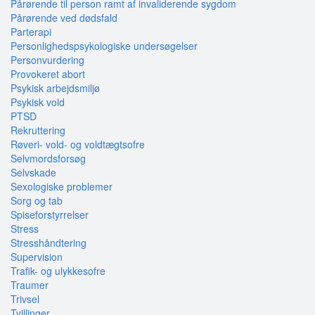
Pårørende til person ramt af invaliderende sygdom
Pårørende ved dødsfald
Parterapi
Personlighedspsykologiske undersøgelser
Personvurdering
Provokeret abort
Psykisk arbejdsmiljø
Psykisk vold
PTSD
Rekruttering
Røveri- vold- og voldtægtsofre
Selvmordsforsøg
Selvskade
Sexologiske problemer
Sorg og tab
Spiseforstyrrelser
Stress
Stresshåndtering
Supervision
Trafik- og ulykkesofre
Traumer
Trivsel
Tvillinger