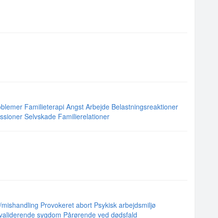
oblemer
Familieterapi
Angst
Arbejde
Belastningsreaktioner
ssioner
Selvskade
Familierelationer
/mishandling
Provokeret abort
Psykisk arbejdsmiljø
invaliderende sygdom
Pårørende ved dødsfald