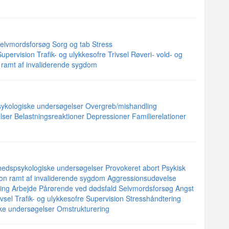
elvmordsforsøg
Sorg og tab
Stress
Supervision
Trafik- og ulykkesofre
Trivsel
Røveri- vold- og
n ramt af invaliderende sygdom
ykologiske undersøgelser
Overgreb/mishandling
lser
Belastningsreaktioner
Depressioner
Familierelationer
hedspsykologiske undersøgelser
Provokeret abort
Psykisk
son ramt af invaliderende sygdom
Aggressionsudøvelse
ing
Arbejde
Pårørende ved dødsfald
Selvmordsforsøg
Angst
ivsel
Trafik- og ulykkesofre
Supervision
Stresshåndtering
ke undersøgelser
Omstrukturering