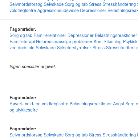
Selvmordsforsøg
Selvskade
Sorg og tab
Stress
Stresshåndtering
voldtægtsofre
Aggressionsudøvelse
Depressioner
Belastningsreak
Fagområder:
Sorg og tab
Familierelationer
Depressioner
Belastningsreaktioner
Familieterapi
Helbredsmæssige problemer
Konfliktløsning
Psykisk
ved dødsfald
Selvskade
Spiseforstyrrelser
Stress
Stresshåndterin
Ingen specialer angivet.
Fagområder:
Røveri- vold- og voldtægtsofre
Belastningsreaktioner
Angst
Sorg o
og ulykkesofre
Fagområder:
Selvmordsforsøg
Selvskade
Sorg og tab
Stress
Stresshåndtering