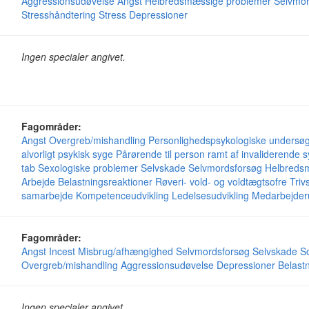
Aggressionsudøvelse
Angst
Helbredsmæssige problemer
Selvmor
Stresshåndtering
Stress
Depressioner
Ingen specialer angivet.
Fagområder:
Angst
Overgreb/mishandling
Personlighedspsykologiske undersøg
alvorligt psykisk syge
Pårørende til person ramt af invaliderende
tab
Sexologiske problemer
Selvskade
Selvmordsforsøg
Helbreds
Arbejde
Belastningsreaktioner
Røveri- vold- og voldtægtsofre
Triv
samarbejde
Kompetenceudvikling
Ledelsesudvikling
Medarbejderu
Fagområder:
Angst
Incest
Misbrug/afhængighed
Selvmordsforsøg
Selvskade
S
Overgreb/mishandling
Aggressionsudøvelse
Depressioner
Belast
Ingen specialer angivet.