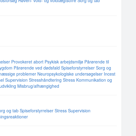
dsforsøg
Røveri- vold- og voldtægtsofre
Sorg og tab
elser
Provokeret abort
Psykisk arbejdsmiljø
Pårørende til
 sygdom
Pårørende ved dødsfald
Spiseforstyrrelser
Sorg og
mæssige problemer
Neuropsykologiske undersøgelser
Incest
sel
Supervision
Stresshåndtering
Stress
Kommunikation og
dvikling
Misbrug/afhængighed
org og tab
Spiseforstyrrelser
Stress
Supervision
ningsreaktioner