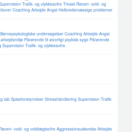
Supervision
Trafik- og ulykkesofre
Trivsel
Røveri- vold- og
tioner
Coaching
Arbejde
Angst
Helbredsmæssige problemer
Børnepsykologiske undersøgelser
Coaching
Arbejde
Angst
 arbejdsmiljø
Pårørende til alvorligt psykisk syge
Pårørende
g
Supervision
Trafik- og ulykkesofre
g tab
Spiseforstyrrelser
Stresshåndtering
Supervision
Trafik-
Røveri- vold- og voldtægtsofre
Aggressionsudøvelse
Arbejde