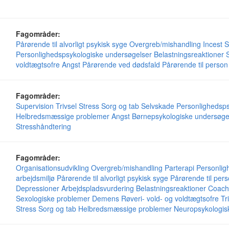
Fagområder:
Pårørende til alvorligt psykisk syge
Overgreb/mishandling
Incest
S
Personlighedspsykologiske undersøgelser
Belastningsreaktioner
voldtægtsofre
Angst
Pårørende ved dødsfald
Pårørende til perso
Fagområder:
Supervision
Trivsel
Stress
Sorg og tab
Selvskade
Personlighedsps
Helbredsmæssige problemer
Angst
Børnepsykologiske undersøge
Stresshåndtering
Fagområder:
Organisationsudvikling
Overgreb/mishandling
Parterapi
Personlig
arbejdsmiljø
Pårørende til alvorligt psykisk syge
Pårørende til per
Depressioner
Arbejdspladsvurdering
Belastningsreaktioner
Coach
Sexologiske problemer
Demens
Røveri- vold- og voldtægtsofre
Tr
Stress
Sorg og tab
Helbredsmæssige problemer
Neuropsykologis