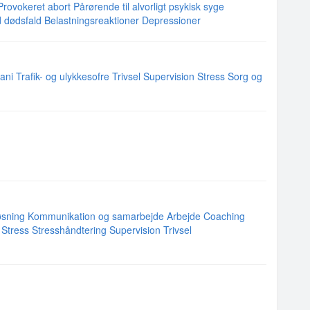
Provokeret abort
Pårørende til alvorligt psykisk syge
 dødsfald
Belastningsreaktioner
Depressioner
ani
Trafik- og ulykkesofre
Trivsel
Supervision
Stress
Sorg og
øsning
Kommunikation og samarbejde
Arbejde
Coaching
Stress
Stresshåndtering
Supervision
Trivsel