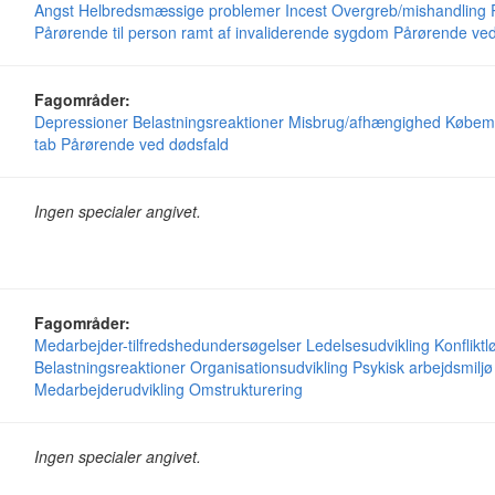
Angst
Helbredsmæssige problemer
Incest
Overgreb/mishandling
Pårørende til person ramt af invaliderende sygdom
Pårørende ved
Fagområder:
Depressioner
Belastningsreaktioner
Misbrug/afhængighed
Købem
tab
Pårørende ved dødsfald
Ingen specialer angivet.
Fagområder:
Medarbejder-tilfredshedundersøgelser
Ledelsesudvikling
Konfliktl
Belastningsreaktioner
Organisationsudvikling
Psykisk arbejdsmiljø
Medarbejderudvikling
Omstrukturering
Ingen specialer angivet.