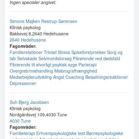
Ingen specialer angivet.
Simone Majken Restrup-Sørensen
Klinisk psykolog
Bakkevej 8,2640 Hedehusene
2640 Hedehusene
Fagområder:
Familierelationer
Trivsel
Stress
Spiseforstyrrelser
Sorg og
tab
Selvskade
Selvmordsforsøg
Pårørende ved dødsfald
Pårørende til alvorligt psykisk syge
Parterapi
Overgreb/mishandling
Misbrug/afhængighed
Medarbejderudvikling
Angst
Coaching
Belastningsreaktioner
Depressioner
Suh Bjerg Jacobsen
Klinisk psykolog
Nordgårdsvej 109,4030 Tune
4030 Tune
Fagområder:
Familieterapi
Erhverspsykologiske test
Børnepsykologiske