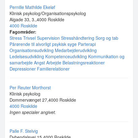
Pernille Mathilde Ekeløf
Klinisk psykolog/Organisationspsykolog
Algade 33, 3.,4000 Roskilde
4000 Roskilde
Fagområder:
Stress
Trivsel
Supervision
Stresshåndtering
Sorg og tab
Pårørende til alvorligt psykisk syge
Parterapi
Organisationsudvikling
Medarbejderudvikling
Ledelsesudvikling
Kompetenceudvikling
Kommunikation og
samarbejde
Angst
Arbejde
Belastningsreaktioner
Depressioner
Familierelationer
Per Reuter Morthorst
Klinisk psykolog
Dommervænget 27,4000 Roskilde
4000 Roskilde
Ingen specialer angivet.
Palle F. Stelvig
Dybendalsvej 15,4000 Roskilde