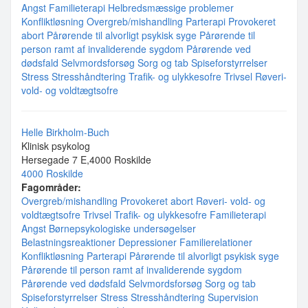
Angst
Familieterapi
Helbredsmæssige problemer
Konfliktløsning
Overgreb/mishandling
Parterapi
Provokeret
abort
Pårørende til alvorligt psykisk syge
Pårørende til
person ramt af invaliderende sygdom
Pårørende ved
dødsfald
Selvmordsforsøg
Sorg og tab
Spiseforstyrrelser
Stress
Stresshåndtering
Trafik- og ulykkesofre
Trivsel
Røveri-
vold- og voldtægtsofre
Helle Birkholm-Buch
Klinisk psykolog
Hersegade 7 E,4000 Roskilde
4000 Roskilde
Fagområder:
Overgreb/mishandling
Provokeret abort
Røveri- vold- og
voldtægtsofre
Trivsel
Trafik- og ulykkesofre
Familieterapi
Angst
Børnepsykologiske undersøgelser
Belastningsreaktioner
Depressioner
Familierelationer
Konfliktløsning
Parterapi
Pårørende til alvorligt psykisk syge
Pårørende til person ramt af invaliderende sygdom
Pårørende ved dødsfald
Selvmordsforsøg
Sorg og tab
Spiseforstyrrelser
Stress
Stresshåndtering
Supervision