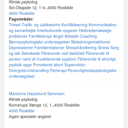
Klinisk psykolog
Sct.Olsgade 12, 1 tv.,4000 Roskilde
4000 Roskilde
Fagområder:
Trivsel
Trafik- og ulykkesofre
Konfliktløsning
Kommunikation
og samarbejde
Interkulturelle opgaver
Helbredsmæssige
problemer
Familieterapi
Angst
Arbejde
Coaching
Børnepsykologiske undersøgelser
Belastningsreaktioner
Depressioner
Familierelationer
Stresshåndtering
Stress
Sorg
og tab
Selvskade
Pårørende ved dødsfald
Pårørende til
person ramt af invaliderende sygdom
Pårørende til alvorligt
psykisk syge
Provokeret abort
Supervision
Overgreb/mishandling
Parterapi
Personlighedspsykologiske
undersøgelser
Marianne Harpelund Sørensen
Klinisk psykolog
Kornerups Vænge 12, 1.,4000 Roskilde
4000 Roskilde
Ingen specialer angivet.