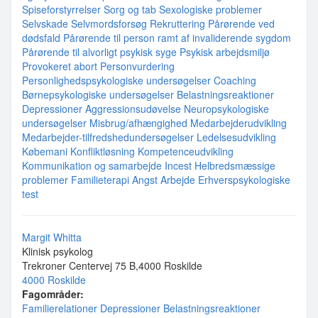
Spiseforstyrrelser
Sorg og tab
Sexologiske problemer
Selvskade
Selvmordsforsøg
Rekruttering
Pårørende ved
dødsfald
Pårørende til person ramt af invaliderende sygdom
Pårørende til alvorligt psykisk syge
Psykisk arbejdsmiljø
Provokeret abort
Personvurdering
Personlighedspsykologiske undersøgelser
Coaching
Børnepsykologiske undersøgelser
Belastningsreaktioner
Depressioner
Aggressionsudøvelse
Neuropsykologiske
undersøgelser
Misbrug/afhængighed
Medarbejderudvikling
Medarbejder-tilfredshedundersøgelser
Ledelsesudvikling
Købemani
Konfliktløsning
Kompetenceudvikling
Kommunikation og samarbejde
Incest
Helbredsmæssige
problemer
Familieterapi
Angst
Arbejde
Erhverspsykologiske
test
Margit Whitta
Klinisk psykolog
Trekroner Centervej 75 B,4000 Roskilde
4000 Roskilde
Fagområder:
Familierelationer
Depressioner
Belastningsreaktioner