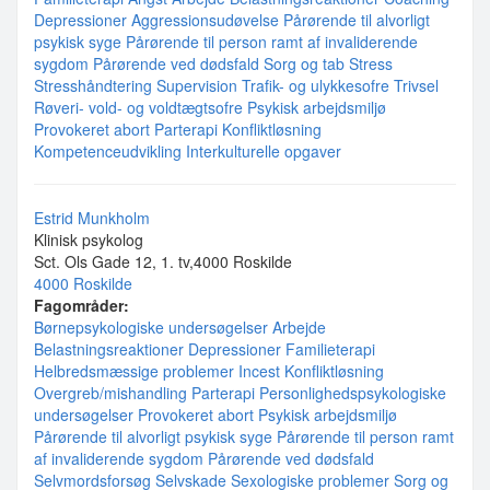
Depressioner
Aggressionsudøvelse
Pårørende til alvorligt
psykisk syge
Pårørende til person ramt af invaliderende
sygdom
Pårørende ved dødsfald
Sorg og tab
Stress
Stresshåndtering
Supervision
Trafik- og ulykkesofre
Trivsel
Røveri- vold- og voldtægtsofre
Psykisk arbejdsmiljø
Provokeret abort
Parterapi
Konfliktløsning
Kompetenceudvikling
Interkulturelle opgaver
Estrid Munkholm
Klinisk psykolog
Sct. Ols Gade 12, 1. tv,4000 Roskilde
4000 Roskilde
Fagområder:
Børnepsykologiske undersøgelser
Arbejde
Belastningsreaktioner
Depressioner
Familieterapi
Helbredsmæssige problemer
Incest
Konfliktløsning
Overgreb/mishandling
Parterapi
Personlighedspsykologiske
undersøgelser
Provokeret abort
Psykisk arbejdsmiljø
Pårørende til alvorligt psykisk syge
Pårørende til person ramt
af invaliderende sygdom
Pårørende ved dødsfald
Selvmordsforsøg
Selvskade
Sexologiske problemer
Sorg og