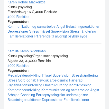
Karen Rohde Mackenzie
Klinisk psykolog
Elisaårdsvej 16 C,4000 Roskilde
4000 Roskilde
Fagområder:
Kommunikation og samarbejde
Angst
Belastningsreaktioner
Depressioner
Stress
Trivsel
Supervision
Stresshåndtering
Familierelationer
Pårørende til alvorligt psykisk syge
Kamilla Kamp Skjoldman
Klinisk psykolog/Organisationspsykolog
Algade 33, 3.,4000 Roskilde
4000 Roskilde
Fagområder:
Medarbejderudvikling
Trivsel
Supervision
Stresshåndtering
Stress
Sorg og tab
Psykisk arbejdsmiljø
Parterapi
Organisationsudvikling
Omstrukturering
Konfliktløsning
Kompetenceudvikling
Kommunikation og samarbejde
Angst
Arbejde
Coaching
Børnepsykologiske undersøgelser
Belastningsreaktioner
Depressioner
Familierelationer