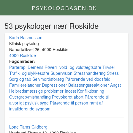
PSYKOLOGBASEN.DK
53 psykologer nær Roskilde
Karin Rasmussen
Klinisk psykolog
Nanortalikvej 26, 4000 Roskilde
4000 Roskilde
Fagområder:
Parterapi
Demens
Røveri- vold- og voldtægtsofre
Trivsel
Trafik- og ulykkesofre
Supervision
Stresshåndtering
Stress
Sorg og tab
Selvmordsforsøg
Pårørende ved dødsfald
Familierelationer
Depressioner
Belastningsreaktioner
Angst
Helbredsmæssige problemer
Incest
Konfliktløsning
Overgreb/mishandling
Provokeret abort
Pårørende til
alvorligt psykisk syge
Pårørende til person ramt af
invaliderende sygdom
Lone Tams Gildberg
Hyrdehøj Stræde 13, 4000 Roskilde