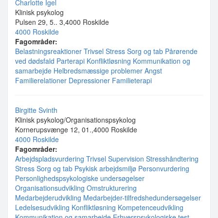
Charlotte Igel
Klinisk psykolog
Pulsen 29, 5.. 3,4000 Roskilde
4000 Roskilde
Fagområder:
Belastningsreaktioner
Trivsel
Stress
Sorg og tab
Pårørende
ved dødsfald
Parterapi
Konfliktløsning
Kommunikation og
samarbejde
Helbredsmæssige problemer
Angst
Familierelationer
Depressioner
Familieterapi
Birgitte Svinth
Klinisk psykolog/Organisationspsykolog
Kornerupsvænge 12, 01.,4000 Roskilde
4000 Roskilde
Fagområder:
Arbejdspladsvurdering
Trivsel
Supervision
Stresshåndtering
Stress
Sorg og tab
Psykisk arbejdsmiljø
Personvurdering
Personlighedspsykologiske undersøgelser
Organisationsudvikling
Omstrukturering
Medarbejderudvikling
Medarbejder-tilfredshedundersøgelser
Ledelsesudvikling
Konfliktløsning
Kompetenceudvikling
Kommunikation og samarbejde
Erhverspsykologiske test