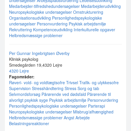
undersøgelser
Arbejdspladsvurdering
Ledelsesudvikling
Medarbejder-tilfredshedundersøgelser
Medarbejderudvikling
Neuropsykologiske undersøgelser
Omstrukturering
Organisationsudvikling
Personlighedspsykologiske
undersøgelser
Personvurdering
Psykisk arbejdsmiljø
Rekruttering
Kompetenceudvikling
Interkulturelle opgaver
Helbredsmæssige problemer
Per Gunnar Ingebrigtsen Øverby
Klinisk psykolog
Smedegården 19,4320 Lejre
4320 Lejre
Fagområder:
Røveri- vold- og voldtægtsofre
Trivsel
Trafik- og ulykkesofre
Supervision
Stresshåndtering
Stress
Sorg og tab
Selvmordsforsøg
Pårørende ved dødsfald
Pårørende til
alvorligt psykisk syge
Psykisk arbejdsmiljø
Personvurdering
Personlighedspsykologiske undersøgelser
Parterapi
Neuropsykologiske undersøgelser
Misbrug/afhængighed
Helbredsmæssige problemer
Angst
Arbejde
Belastningsreaktioner