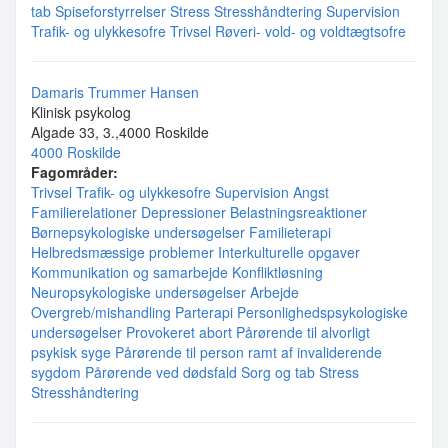
tab
Spiseforstyrrelser
Stress
Stresshåndtering
Supervision
Trafik- og ulykkesofre
Trivsel
Røveri- vold- og voldtægtsofre
Damaris Trummer Hansen
Klinisk psykolog
Algade 33, 3.,4000 Roskilde
4000 Roskilde
Fagområder:
Trivsel
Trafik- og ulykkesofre
Supervision
Angst
Familierelationer
Depressioner
Belastningsreaktioner
Børnepsykologiske undersøgelser
Familieterapi
Helbredsmæssige problemer
Interkulturelle opgaver
Kommunikation og samarbejde
Konfliktløsning
Neuropsykologiske undersøgelser
Arbejde
Overgreb/mishandling
Parterapi
Personlighedspsykologiske
undersøgelser
Provokeret abort
Pårørende til alvorligt
psykisk syge
Pårørende til person ramt af invaliderende
sygdom
Pårørende ved dødsfald
Sorg og tab
Stress
Stresshåndtering