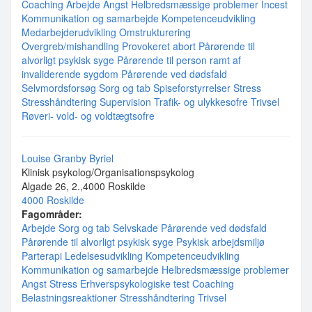
Coaching
Arbejde
Angst
Helbredsmæssige problemer
Incest
Kommunikation og samarbejde
Kompetenceudvikling
Medarbejderudvikling
Omstrukturering
Overgreb/mishandling
Provokeret abort
Pårørende til
alvorligt psykisk syge
Pårørende til person ramt af
invaliderende sygdom
Pårørende ved dødsfald
Selvmordsforsøg
Sorg og tab
Spiseforstyrrelser
Stress
Stresshåndtering
Supervision
Trafik- og ulykkesofre
Trivsel
Røveri- vold- og voldtægtsofre
Louise Granby Byriel
Klinisk psykolog/Organisationspsykolog
Algade 26, 2.,4000 Roskilde
4000 Roskilde
Fagområder:
Arbejde
Sorg og tab
Selvskade
Pårørende ved dødsfald
Pårørende til alvorligt psykisk syge
Psykisk arbejdsmiljø
Parterapi
Ledelsesudvikling
Kompetenceudvikling
Kommunikation og samarbejde
Helbredsmæssige problemer
Angst
Stress
Erhverspsykologiske test
Coaching
Belastningsreaktioner
Stresshåndtering
Trivsel