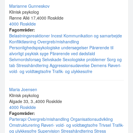
Marianne Gunneskov
Klinisk psykolog
Rønne Allé 17,4000 Roskilde
4000 Roskilde
Fagområder:
Belastningsreaktioner
Incest
Kommunikation og samarbejde
Konfliktløsning
Overgreb/mishandling
Personlighedspsykologiske undersøgelser
Pårørende til
alvorligt psykisk syge
Pårørende ved dødsfald
Selvmordsforsøg
Selvskade
Sexologiske problemer
Sorg og
tab
Stresshåndtering
Aggressionsudøvelse
Demens
Røveri-
vold- og voldtægtsofre
Trafik- og ulykkesofre
Maria Joensen
Klinisk psykolog
Algade 33, 3.,4000 Roskilde
4000 Roskilde
Fagområder:
Parterapi
Overgreb/mishandling
Organisationsudvikling
Omstrukturering
Røveri- vold- og voldtægtsofre
Trivsel
Trafik-
og ulykkesofre
Supervision
Stresshåndtering
Stress