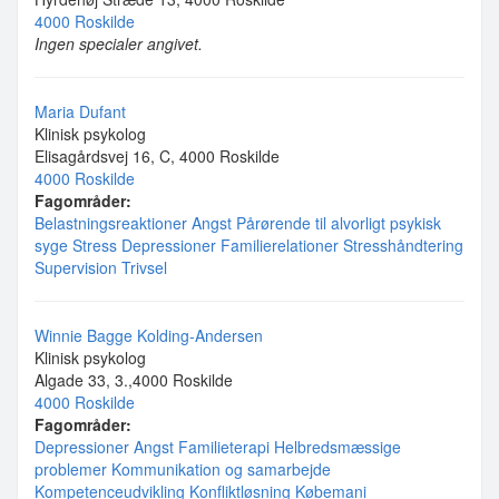
4000 Roskilde
Ingen specialer angivet.
Maria Dufant
Klinisk psykolog
Elisagårdsvej 16, C, 4000 Roskilde
4000 Roskilde
Fagområder:
Belastningsreaktioner
Angst
Pårørende til alvorligt psykisk
syge
Stress
Depressioner
Familierelationer
Stresshåndtering
Supervision
Trivsel
Winnie Bagge Kolding-Andersen
Klinisk psykolog
Algade 33, 3.,4000 Roskilde
4000 Roskilde
Fagområder:
Depressioner
Angst
Familieterapi
Helbredsmæssige
problemer
Kommunikation og samarbejde
Kompetenceudvikling
Konfliktløsning
Købemani