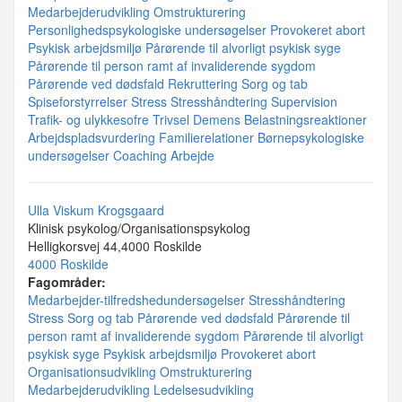
Medarbejderudvikling
Omstrukturering
Personlighedspsykologiske undersøgelser
Provokeret abort
Psykisk arbejdsmiljø
Pårørende til alvorligt psykisk syge
Pårørende til person ramt af invaliderende sygdom
Pårørende ved dødsfald
Rekruttering
Sorg og tab
Spiseforstyrrelser
Stress
Stresshåndtering
Supervision
Trafik- og ulykkesofre
Trivsel
Demens
Belastningsreaktioner
Arbejdspladsvurdering
Familierelationer
Børnepsykologiske
undersøgelser
Coaching
Arbejde
Ulla Viskum Krogsgaard
Klinisk psykolog/Organisationspsykolog
Helligkorsvej 44,4000 Roskilde
4000 Roskilde
Fagområder:
Medarbejder-tilfredshedundersøgelser
Stresshåndtering
Stress
Sorg og tab
Pårørende ved dødsfald
Pårørende til
person ramt af invaliderende sygdom
Pårørende til alvorligt
psykisk syge
Psykisk arbejdsmiljø
Provokeret abort
Organisationsudvikling
Omstrukturering
Medarbejderudvikling
Ledelsesudvikling