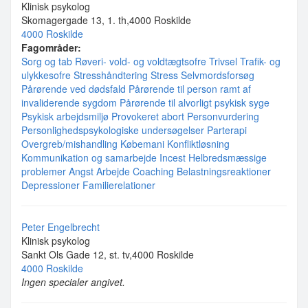
Klinisk psykolog
Skomagergade 13, 1. th,4000 Roskilde
4000 Roskilde
Fagområder:
Sorg og tab
Røveri- vold- og voldtægtsofre
Trivsel
Trafik- og
ulykkesofre
Stresshåndtering
Stress
Selvmordsforsøg
Pårørende ved dødsfald
Pårørende til person ramt af
invaliderende sygdom
Pårørende til alvorligt psykisk syge
Psykisk arbejdsmiljø
Provokeret abort
Personvurdering
Personlighedspsykologiske undersøgelser
Parterapi
Overgreb/mishandling
Købemani
Konfliktløsning
Kommunikation og samarbejde
Incest
Helbredsmæssige
problemer
Angst
Arbejde
Coaching
Belastningsreaktioner
Depressioner
Familierelationer
Peter Engelbrecht
Klinisk psykolog
Sankt Ols Gade 12, st. tv,4000 Roskilde
4000 Roskilde
Ingen specialer angivet.