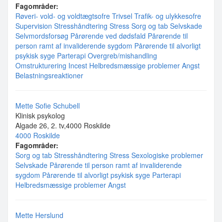
Fagområder:
Røveri- vold- og voldtægtsofre
Trivsel
Trafik- og ulykkesofre
Supervision
Stresshåndtering
Stress
Sorg og tab
Selvskade
Selvmordsforsøg
Pårørende ved dødsfald
Pårørende til
person ramt af invaliderende sygdom
Pårørende til alvorligt
psykisk syge
Parterapi
Overgreb/mishandling
Omstrukturering
Incest
Helbredsmæssige problemer
Angst
Belastningsreaktioner
Mette Sofie Schubell
Klinisk psykolog
Algade 26, 2. tv,4000 Roskilde
4000 Roskilde
Fagområder:
Sorg og tab
Stresshåndtering
Stress
Sexologiske problemer
Selvskade
Pårørende til person ramt af invaliderende
sygdom
Pårørende til alvorligt psykisk syge
Parterapi
Helbredsmæssige problemer
Angst
Mette Herslund