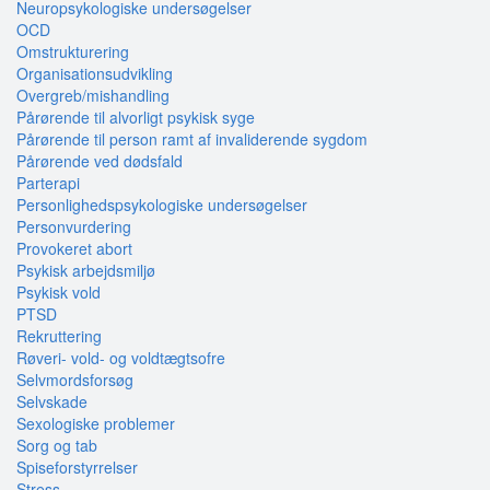
Neuropsykologiske undersøgelser
OCD
Omstrukturering
Organisationsudvikling
Overgreb/mishandling
Pårørende til alvorligt psykisk syge
Pårørende til person ramt af invaliderende sygdom
Pårørende ved dødsfald
Parterapi
Personlighedspsykologiske undersøgelser
Personvurdering
Provokeret abort
Psykisk arbejdsmiljø
Psykisk vold
PTSD
Rekruttering
Røveri- vold- og voldtægtsofre
Selvmordsforsøg
Selvskade
Sexologiske problemer
Sorg og tab
Spiseforstyrrelser
Stress