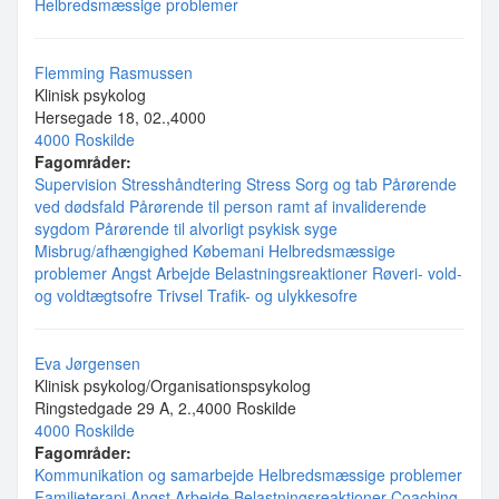
Helbredsmæssige problemer
Flemming Rasmussen
Klinisk psykolog
Hersegade 18, 02.,4000
4000 Roskilde
Fagområder:
Supervision
Stresshåndtering
Stress
Sorg og tab
Pårørende
ved dødsfald
Pårørende til person ramt af invaliderende
sygdom
Pårørende til alvorligt psykisk syge
Misbrug/afhængighed
Købemani
Helbredsmæssige
problemer
Angst
Arbejde
Belastningsreaktioner
Røveri- vold-
og voldtægtsofre
Trivsel
Trafik- og ulykkesofre
Eva Jørgensen
Klinisk psykolog/Organisationspsykolog
Ringstedgade 29 A, 2.,4000 Roskilde
4000 Roskilde
Fagområder:
Kommunikation og samarbejde
Helbredsmæssige problemer
Familieterapi
Angst
Arbejde
Belastningsreaktioner
Coaching