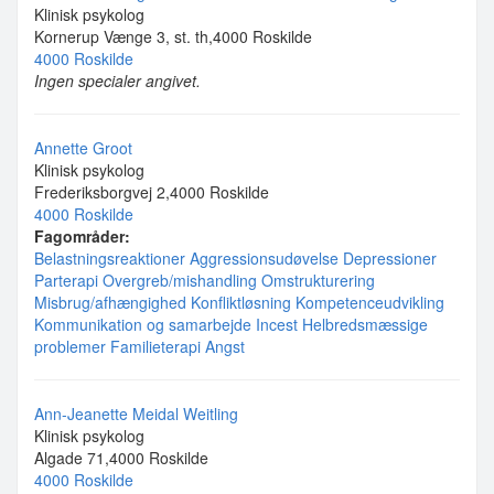
Klinisk psykolog
Kornerup Vænge 3, st. th,4000 Roskilde
4000 Roskilde
Ingen specialer angivet.
Annette Groot
Klinisk psykolog
Frederiksborgvej 2,4000 Roskilde
4000 Roskilde
Fagområder:
Belastningsreaktioner
Aggressionsudøvelse
Depressioner
Parterapi
Overgreb/mishandling
Omstrukturering
Misbrug/afhængighed
Konfliktløsning
Kompetenceudvikling
Kommunikation og samarbejde
Incest
Helbredsmæssige
problemer
Familieterapi
Angst
Ann-Jeanette Meidal Weitling
Klinisk psykolog
Algade 71,4000 Roskilde
4000 Roskilde