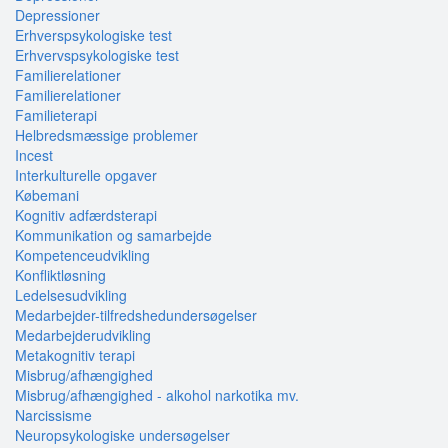
Depressioner
Erhverspsykologiske test
Erhvervspsykologiske test
Familierelationer
Familierelationer
Familieterapi
Helbredsmæssige problemer
Incest
Interkulturelle opgaver
Købemani
Kognitiv adfærdsterapi
Kommunikation og samarbejde
Kompetenceudvikling
Konfliktløsning
Ledelsesudvikling
Medarbejder-tilfredshedundersøgelser
Medarbejderudvikling
Metakognitiv terapi
Misbrug/afhængighed
Misbrug/afhængighed - alkohol narkotika mv.
Narcissisme
Neuropsykologiske undersøgelser