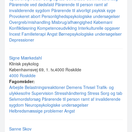
Pårørende ved dødsfald
Pårørende til person ramt af
invaliderende sygdom
Pårørende til alvorligt psykisk syge
Provokeret abort
Personlighedspsykologiske undersøgelser
Overgreb/mishandling
Misbrug/afhængighed
Købemani
Konfliktløsning
Kompetenceudvikling
Interkulturelle opgaver
Incest
Familieterapi
Angst
Børnepsykologiske undersøgelser
Depressioner
Signe Mærkedahl
Klinisk psykolog
Københavnsvej 69, 1. tv,4000 Roskilde
4000 Roskilde
Fagområder:
Arbejde
Belastningsreaktioner
Demens
Trivsel
Trafik- og
ulykkesofre
Supervision
Stresshåndtering
Stress
Sorg og tab
Selvmordsforsøg
Pårørende til person ramt af invaliderende
sygdom
Neuropsykologiske undersøgelser
Helbredsmæssige problemer
Angst
Sanne Skov