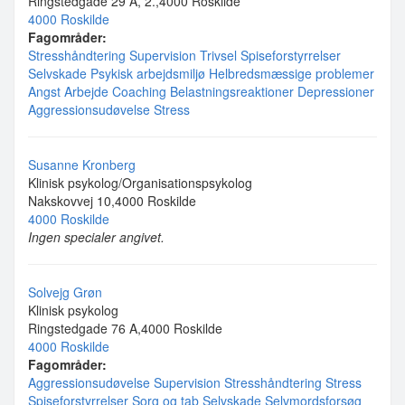
Ringstedgade 29 A, 2.,4000 Roskilde
4000 Roskilde
Fagområder:
Stresshåndtering
Supervision
Trivsel
Spiseforstyrrelser
Selvskade
Psykisk arbejdsmiljø
Helbredsmæssige problemer
Angst
Arbejde
Coaching
Belastningsreaktioner
Depressioner
Aggressionsudøvelse
Stress
Susanne Kronberg
Klinisk psykolog/Organisationspsykolog
Nakskovvej 10,4000 Roskilde
4000 Roskilde
Ingen specialer angivet.
Solvejg Grøn
Klinisk psykolog
Ringstedgade 76 A,4000 Roskilde
4000 Roskilde
Fagområder:
Aggressionsudøvelse
Supervision
Stresshåndtering
Stress
Spiseforstyrrelser
Sorg og tab
Selvskade
Selvmordsforsøg