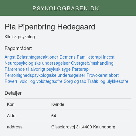
PSYKOLOGBASEN.DK
Pia Pipenbring Hedegaard
Klinisk psykolog
Fagområder:
Angst
Belastningsreaktioner
Demens
Familieterapi
Incest
Neuropsykologiske undersøgelser
Overgreb/mishandling
Pårørende til alvorligt psykisk syge
Parterapi
Personlighedspsykologiske undersøgelser
Provokeret abort
Røveri- vold- og voldtægtsofre
Sorg og tab
Trafik- og ulykkesofre
Detaljer
Køn
Kvinde
Alder
64
address
Gisselørevej 31,4400 Kalundborg