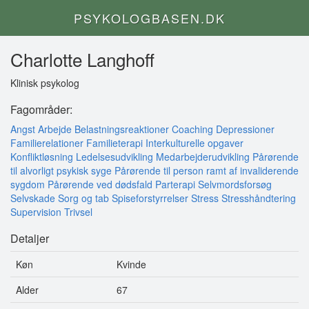
PSYKOLOGBASEN.DK
Charlotte Langhoff
Klinisk psykolog
Fagområder:
Angst
Arbejde
Belastningsreaktioner
Coaching
Depressioner
Familierelationer
Familieterapi
Interkulturelle opgaver
Konfliktløsning
Ledelsesudvikling
Medarbejderudvikling
Pårørende
til alvorligt psykisk syge
Pårørende til person ramt af invaliderende
sygdom
Pårørende ved dødsfald
Parterapi
Selvmordsforsøg
Selvskade
Sorg og tab
Spiseforstyrrelser
Stress
Stresshåndtering
Supervision
Trivsel
Detaljer
Køn
Kvinde
Alder
67