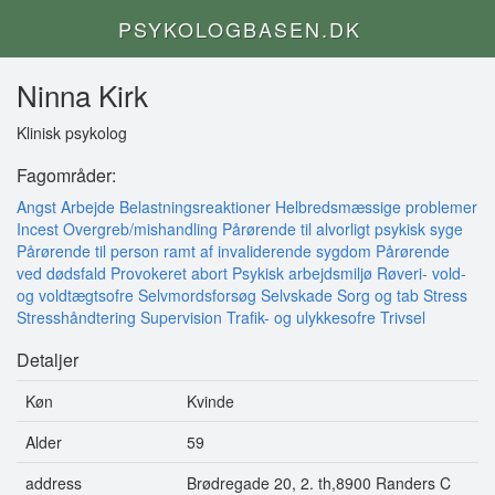
PSYKOLOGBASEN.DK
Ninna Kirk
Klinisk psykolog
Fagområder:
Angst
Arbejde
Belastningsreaktioner
Helbredsmæssige problemer
Incest
Overgreb/mishandling
Pårørende til alvorligt psykisk syge
Pårørende til person ramt af invaliderende sygdom
Pårørende
ved dødsfald
Provokeret abort
Psykisk arbejdsmiljø
Røveri- vold-
og voldtægtsofre
Selvmordsforsøg
Selvskade
Sorg og tab
Stress
Stresshåndtering
Supervision
Trafik- og ulykkesofre
Trivsel
Detaljer
Køn
Kvinde
Alder
59
address
Brødregade 20, 2. th,8900 Randers C